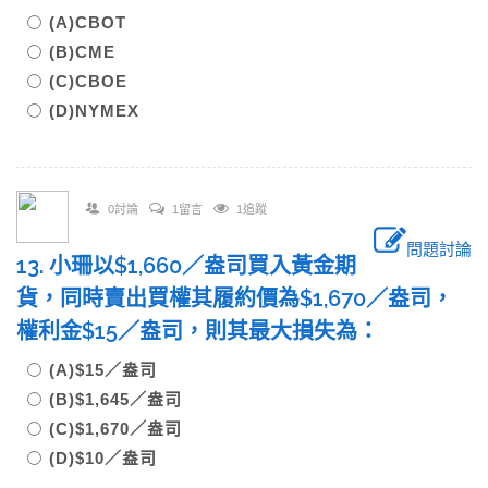
(A)CBOT
(B)CME
(C)CBOE
(D)NYMEX
0討論
1留言
1追蹤
問題討論
13. 小珊以$1,660／盎司買入黃金期
貨，同時賣出買權其履約價為$1,670／盎司，
權利金$15／盎司，則其最大損失為：
(A)$15／盎司
(B)$1,645／盎司
(C)$1,670／盎司
(D)$10／盎司