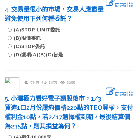
問題討論
4. 交易量很小的市場，交易人應盡量
避免使用下列何種委託？
(A)STOP LIMIT委託
(B)限價委託
(C)STOP委託
(D)選項(A)(B)(C)皆是
0討論
1留言
3追蹤
問題討論
5. 小珊極力看好電子類股後市，1/3
買進1口2月份履約價格220點的TEO買權，支付
權利金10點，若2/17選擇權到期，最後結算價
為235點，則其損益為何？
(A)損失10,000元