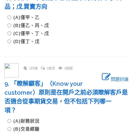
品；戊.買賣方向
(A)僅甲、乙
(B)僅乙、丙、戊
(C)僅甲、丁、戊
(D)僅丁、戊
0討論
0留言
0追蹤
問題討論
9. 「瞭解顧客」（Know your
customer）原則是在開戶之前必須瞭解客戶是
否適合從事期貨交易，但不包括下列哪一
項？
(A)財務狀況
(B)交易經驗