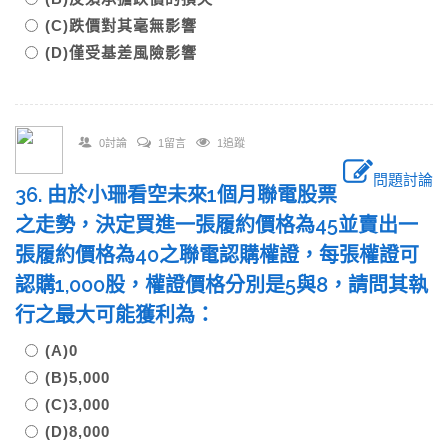
(C)跌價對其毫無影響
(D)僅受基差風險影響
0討論
1留言
1追蹤
問題討論
36. 由於小珊看空未來1個月聯電股票
之走勢，決定買進一張履約價格為45並賣出一
張履約價格為40之聯電認購權證，每張權證可
認購1,000股，權證價格分別是5與8，請問其執
行之最大可能獲利為：
(A)0
(B)5,000
(C)3,000
(D)8,000