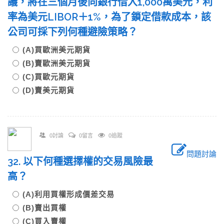
議，將在三個月後向銀行借入1,000萬美元，利
率為美元LIBOR＋1%，為了鎖定借款成本，該
公司可採下列何種避險策略？
(A)買歐洲美元期貨
(B)賣歐洲美元期貨
(C)買歐元期貨
(D)賣美元期貨
0討論
0留言
0追蹤
問題討論
32. 以下何種選擇權的交易風險最
高？
(A)利用買權形成價差交易
(B)賣出買權
(C)買入賣權