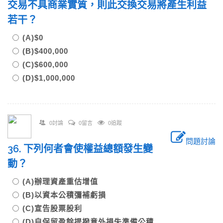
交易不具商業實質，則此交換交易將產生利益
若干？
(A)$0
(B)$400,000
(C)$600,000
(D)$1,000,000
0討論
0留言
0追蹤
問題討論
36. 下列何者會使權益總額發生變
動？
(A)辦理資產重估增值
(B)以資本公積彌補虧損
(C)宣告股票股利
(D)自保留盈餘提撥意外損失準備公積