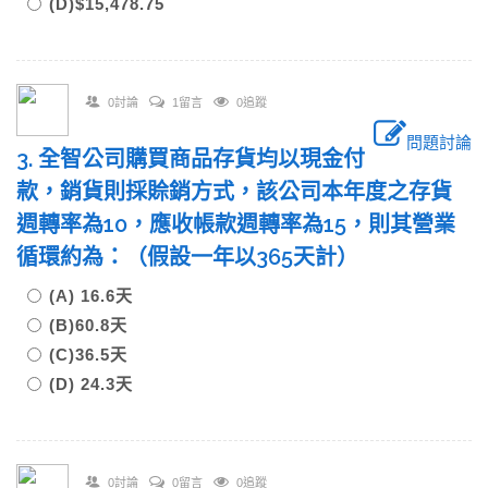
(D)$15,478.75
0討論
1留言
0追蹤
問題討論
3. 全智公司購買商品存貨均以現金付
款，銷貨則採賒銷方式，該公司本年度之存貨
週轉率為10，應收帳款週轉率為15，則其營業
循環約為：（假設一年以365天計）
(A) 16.6天
(B)60.8天
(C)36.5天
(D) 24.3天
0討論
0留言
0追蹤