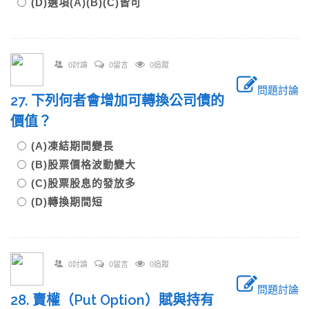
(D)選項(A)(B)(C)皆可
0討論
0留言
0追蹤
問題討論
27. 下列何者會增加可轉換公司債的
價值？
(A)凍結期間變長
(B)股票價格波動變大
(C)股票股息的發放多
(D)轉換期間短
0討論
0留言
0追蹤
問題討論
28. 賣權（Put Option）賦與持有