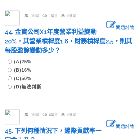
0討論
1留言
0追蹤
問題討論
44. 金寶公司X1年度營業利益變動
20%，其營業槓桿度1.6，財務槓桿度2.5，則其
每股盈餘變動多少？
(A)25%
(B)16%
(C)50%
(D)無法判斷
0討論
0留言
0追蹤
問題討論
45. 下列何種情況下，邊際貢獻率一