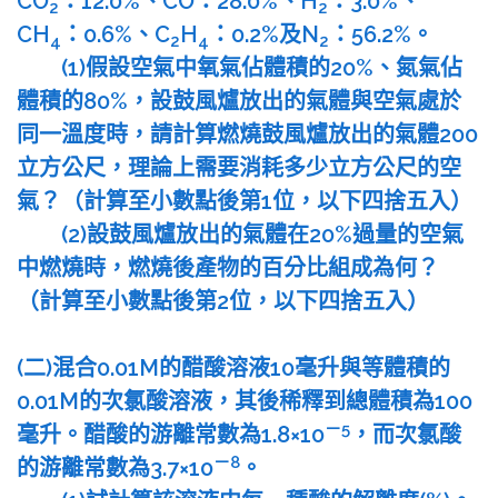
CO
：12.0%、CO：28.0%、H
：3.0%、
2
2
CH
：0.6%、C
H
：0.2%及N
：56.2%。
4
2
4
2
(1)假設空氣中氧氣佔體積的20%、氮氣佔
體積的80%，設鼓風爐放出的氣體與空氣處於
同一溫度時，請計算燃燒鼓風爐放出的氣體200
立方公尺，理論上需要消耗多少立方公尺的空
氣？（計算至小數點後第1位，以下四捨五入）
(2)設鼓風爐放出的氣體在20%過量的空氣
中燃燒時，燃燒後產物的百分比組成為何？
（計算至小數點後第2位，以下四捨五入）
(二)混合0.01M的醋酸溶液10毫升與等體積的
0.01M的次氯酸溶液，其後稀釋到總體積為100
－5
毫升。醋酸的游離常數為1.8×10
，而次氯酸
－8
的游離常數為3.7×10
。