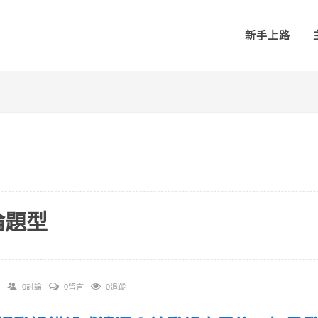
新手上路
論題型
0討論
0留言
0追蹤