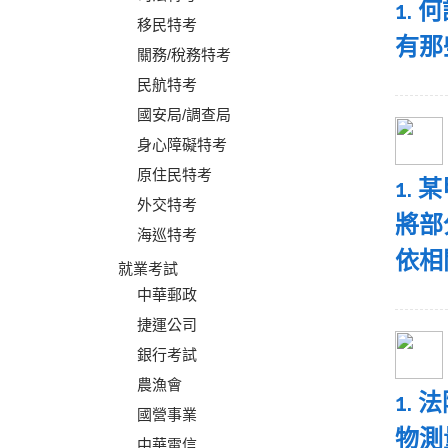
1.
移民特考
有那
關務/稅務特考
民航特考
國安局/調查局
身心障礙特考
原住民特考
1.
外交特考
將部
海巡特考
依相
就業考試
中華郵政
捷運公司
銀行考試
農漁會
1.
國營事業
物測
中華電信