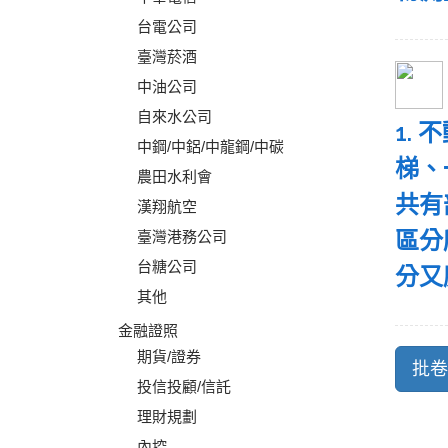
台電公司
臺灣菸酒
中油公司
自來水公司
1.
中鋼/中鋁/中龍鋼/中碳
梯、
農田水利會
共有
漢翔航空
區分
臺灣港務公司
台糖公司
分又
其他
金融證照
期貨/證券
投信投顧/信託
理財規劃
內控