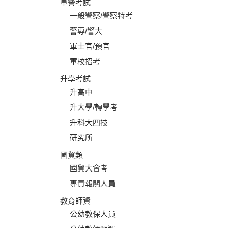
軍警考試
一般警察/警察特考
警專/警大
軍士官/預官
軍校招考
升學考試
升高中
升大學/轉學考
升科大四技
研究所
國貿類
國貿大會考
專責報關人員
教育師資
公幼教保人員