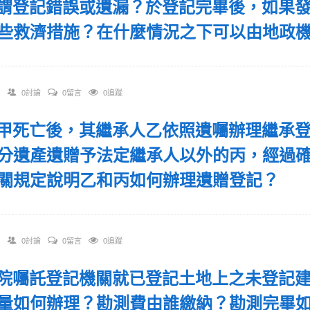
 何謂登記錯誤或遺漏？於登記完畢後，如果
些救濟措施？在什麼情況之下可以由地政
0討論
0留言
0追蹤
 某甲死亡後，其繼承人乙依照遺囑辦理繼承
分遺產遺贈予法定繼承人以外的丙，經過
關規定說明乙和丙如何辦理遺贈登記？
0討論
0留言
0追蹤
 法院囑託登記機關就已登記土地上之未登記
量如何辦理？勘測費由誰繳納？勘測完畢