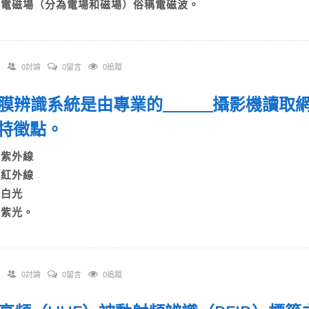
D)電磁場（分為電場和磁場）俗稱電磁波。
0討論
0留言
0追蹤
 虹膜辨識系統是由專業的＿＿＿攝影機讀取
出特徵點。
A)紫外線
B)紅外線
C)白光
D)紫光。
0討論
0留言
0追蹤