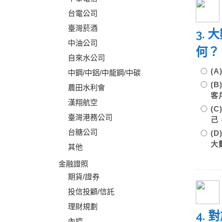
台電公司
臺灣菸酒
3.
中油公司
何
自來水公司
(
中鋼/中鋁/中龍鋼/中碳
(
農田水利會
客
漢翔航空
(
臺灣港務公司
己
台糖公司
(
大
其他
金融證照
期貨/證券
投信投顧/信託
理財規劃
4.
內控