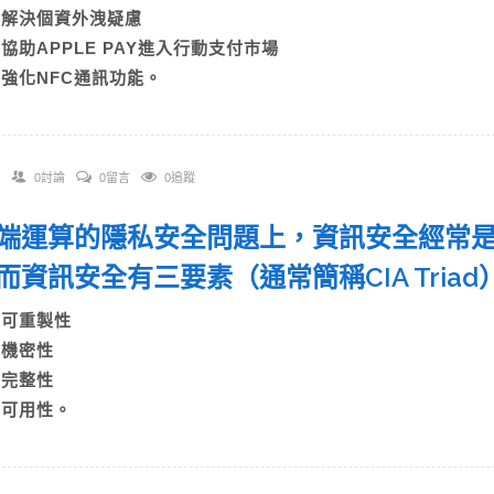
B)解決個資外洩疑慮
C)協助APPLE PAY進入行動支付市場
D)強化NFC通訊功能。
0討論
0留言
0追蹤
 雲端運算的隱私安全問題上，資訊安全經常
而資訊安全有三要素（通常簡稱CIA Tri
A)可重製性
B)機密性
C)完整性
D)可用性。