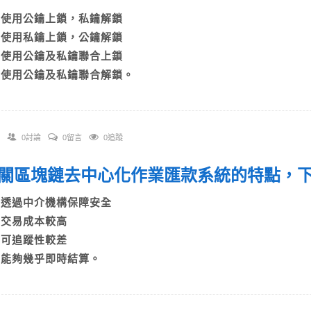
A)使用公鑰上鎖，私鑰解鎖
B)使用私鑰上鎖，公鑰解鎖
C)使用公鑰及私鑰聯合上鎖
D)使用公鑰及私鑰聯合解鎖。
0討論
0留言
0追蹤
 有關區塊鏈去中心化作業匯款系統的特點
A)透過中介機構保障安全
B)交易成本較高
C)可追蹤性較差
D)能夠幾乎即時結算。