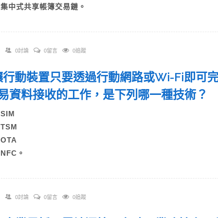
D)集中式共享帳簿交易鏈。
0討論
0留言
0追蹤
. 讓行動裝置只要透過行動網路或Wi-Fi即
易資料接收的工作，是下列哪一種技術
)SIM
B)TSM
C)OTA
)NFC。
0討論
0留言
0追蹤