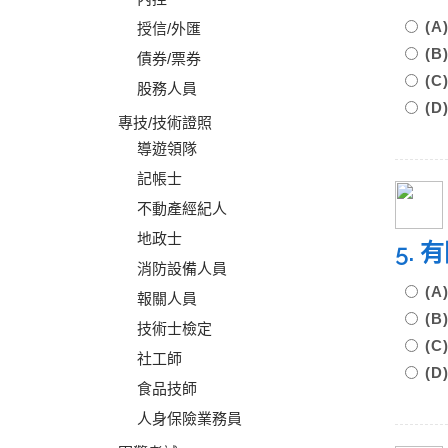
(
授信/外匯
(
債券/票券
(
股務人員
(
專技/技術證照
導遊領隊
記帳士
不動產經紀人
地政士
5.
消防設備人員
(
報關人員
(
技術士檢定
(
社工師
(
食品技師
人身保險業務員