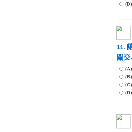
(
11
關交
(A
(
(
(D