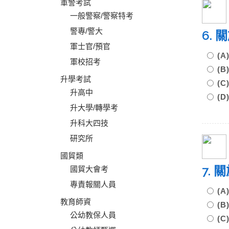
軍警考試
一般警察/警察特考
警專/警大
6.
軍士官/預官
(
軍校招考
(
升學考試
(
升高中
(
升大學/轉學考
升科大四技
研究所
國貿類
7.
國貿大會考
專責報關人員
(
教育師資
(
公幼教保人員
(