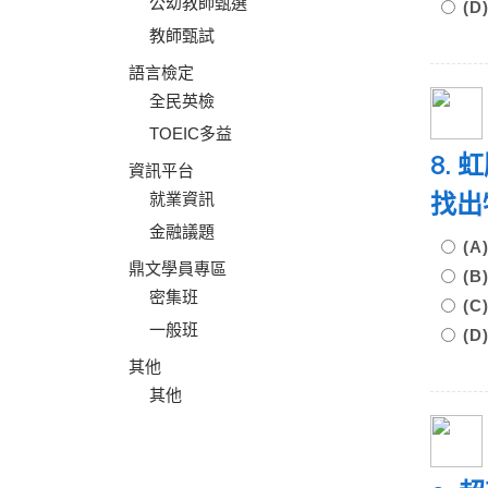
公幼教師甄選
(
教師甄試
語言檢定
全民英檢
TOEIC多益
8.
資訊平台
找
就業資訊
金融議題
(
鼎文學員專區
(
密集班
(
一般班
(
其他
其他