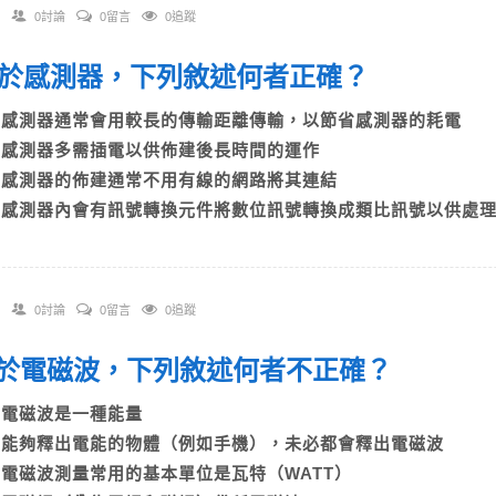
0討論
0留言
0追蹤
 關於感測器，下列敘述何者正確？
A)感測器通常會用較長的傳輸距離傳輸，以節省感測器的耗電
B)感測器多需插電以供佈建後長時間的運作
C)感測器的佈建通常不用有線的網路將其連結
D)感測器內會有訊號轉換元件將數位訊號轉換成類比訊號以供處
0討論
0留言
0追蹤
 關於電磁波，下列敘述何者不正確？
A)電磁波是一種能量
B)能夠釋出電能的物體（例如手機），未必都會釋出電磁波
C)電磁波測量常用的基本單位是瓦特（WATT）