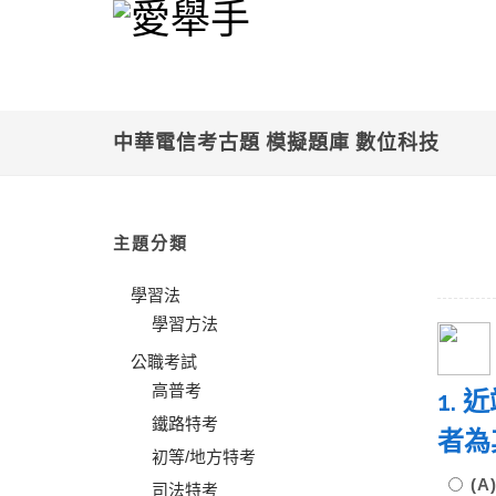
中華電信考古題 模擬題庫 數位科技
主題分類
學習法
學習方法
公職考試
高普考
1.
鐵路特考
者
初等/地方特考
(
司法特考