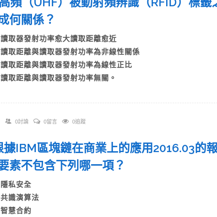
 超高頻（UHF）被動射頻辨識（RFID）
率成何關係？
A)讀取器發射功率愈大讀取距離愈近
B)讀取距離與讀取器發射功率為非線性關係
C)讀取距離與讀取器發射功率為線性正比
D)讀取距離與讀取器發射功率無關。
0討論
0留言
0追蹤
. 根據IBM區塊鏈在商業上的應用2016.0
要素不包含下列哪一項？
A)隱私安全
B)共識演算法
C)智慧合約