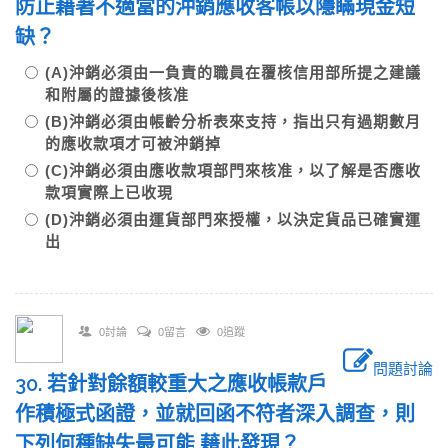
防止藉著不適當的沖銷應收客帳以隱瞞現金短
缺？
(A)沖銷必須由一負責的職員在覆核信用部所提之建議
和附屬的證據後核准
(B)沖銷必須由帳齡分析表來支持，指出只有過期數月
的應收款項才可被沖銷掉
(C)沖銷必須由應收款項部門來核准，以了解是否應收
款項實際上已收現
(D)沖銷必須由運貨部門來授權，以決定貨品已確實運
出
0討論
0留言
0追蹤
問題討論
30. 若針對餘額較重大之應收帳款戶
作積極式函證，並就回函不符者深入調查，則
下列何種缺失最可能 藉此發現？