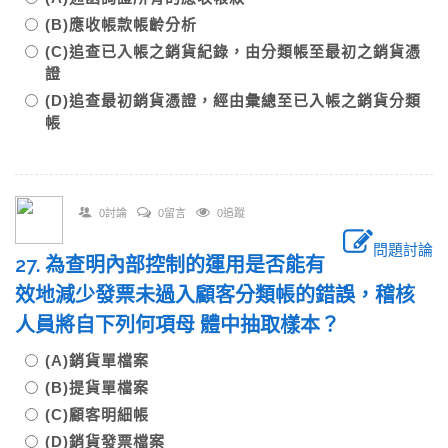
(B)應收帳款帳齡分析
(C)追查已入帳之銷貨紀錄，由分類帳至最初之銷貨憑
證
(D)追查最初銷貨憑證，經由彙總至已入帳之銷貨分類
帳
0討論
0留言
0追蹤
問題討論
27. 為查明內部控制的運用是否能有
效地減少發票未過入顧客分類帳的錯誤，稽核
人員將自下列何項母 體中抽取樣本？
(A)銷貨單檔案
(B)提貨單檔案
(C)顧客明細帳
(D)銷貨發票檔案