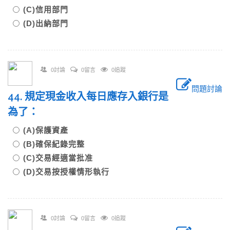
(C)信用部門
(D)出納部門
0討論
0留言
0追蹤
問題討論
44. 規定現金收入每日應存入銀行是
為了：
(A)保護資產
(B)確保紀錄完整
(C)交易經適當批准
(D)交易按授權情形執行
0討論
0留言
0追蹤