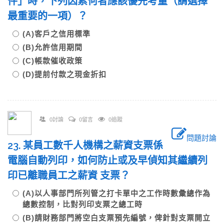
件」時，下列因素何者應該優先考量（請選擇
最重要的一項）？
(A)客戶之信用標準
(B)允許信用期間
(C)帳款催收政策
(D)提前付款之現金折扣
0討論
0留言
0追蹤
問題討論
23. 某員工數千人機構之薪資支票係
電腦自動列印，如何防止或及早偵知其繼續列
印已離職員工之薪資 支票？
(A)以人事部門所列管之打卡單中之工作時數彙總作為
總數控制，比對列印支票之總工時
(B)請財務部門將空白支票預先編號，俾針對支票開立