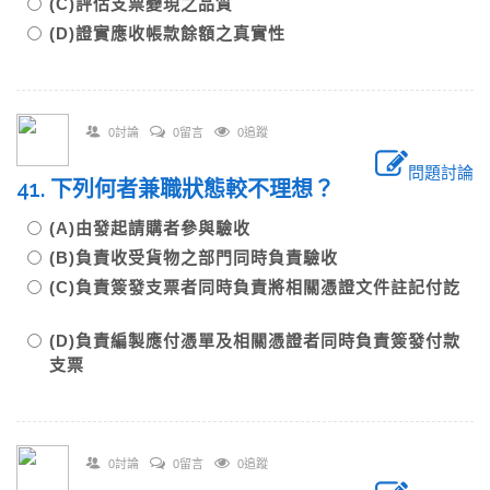
(C)評估支票變現之品質
(D)證實應收帳款餘額之真實性
0討論
0留言
0追蹤
問題討論
41. 下列何者兼職狀態較不理想？
(A)由發起請購者參與驗收
(B)負責收受貨物之部門同時負責驗收
(C)負責簽發支票者同時負責將相關憑證文件註記付訖
(D)負責編製應付憑單及相關憑證者同時負責簽發付款
支票
0討論
0留言
0追蹤