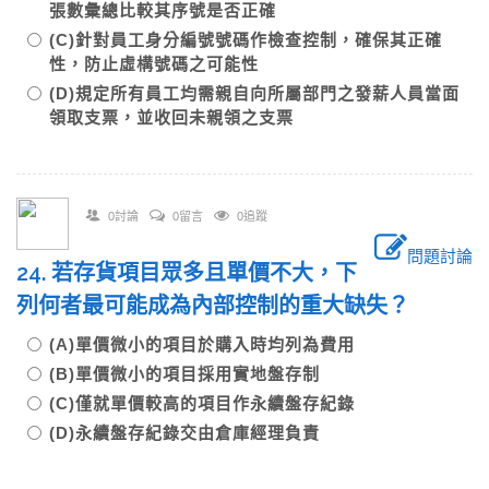
張數彙總比較其序號是否正確
(C)針對員工身分編號號碼作檢查控制，確保其正確
性，防止虛構號碼之可能性
(D)規定所有員工均需親自向所屬部門之發薪人員當面
領取支票，並收回未親領之支票
0討論
0留言
0追蹤
問題討論
24. 若存貨項目眾多且單價不大，下
列何者最可能成為內部控制的重大缺失？
(A)單價微小的項目於購入時均列為費用
(B)單價微小的項目採用實地盤存制
(C)僅就單價較高的項目作永續盤存紀錄
(D)永續盤存紀錄交由倉庫經理負責