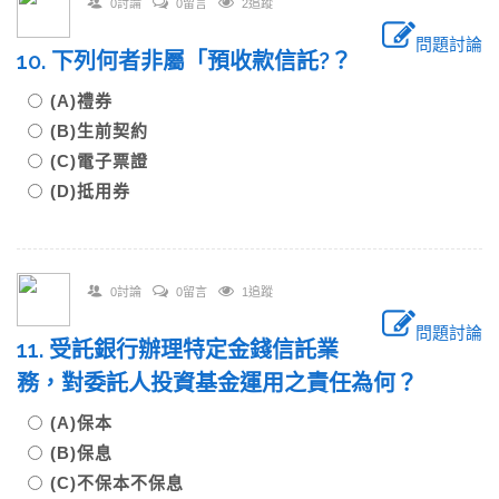
0討論
0留言
2追蹤
問題討論
10. 下列何者非屬「預收款信託?？
(A)禮券
(B)生前契約
(C)電子票證
(D)抵用券
0討論
0留言
1追蹤
問題討論
11. 受託銀行辦理特定金錢信託業
務，對委託人投資基金運用之責任為何？
(A)保本
(B)保息
(C)不保本不保息