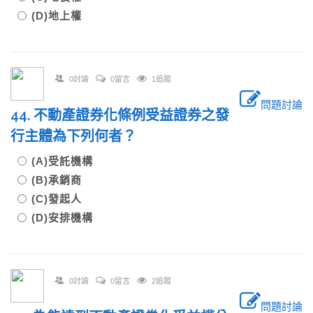
(D)地上權
0討論
0留言
1追蹤
問題討論
44. 不動產證券化條例受益證券之發
行主體為下列何者？
(A)受託機構
(B)承銷商
(C)發起人
(D)安排機構
0討論
0留言
2追蹤
問題討論