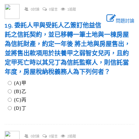
0討論
0留言
1追蹤
問題討論
19. 委託人甲與受託人乙簽訂他益信
託之信託契約，並已移轉一筆土地與一棟房屋
為信託財產，約定一年後 將土地與房屋售出，
並將售出款項用於扶養甲之弱智女兒丙，且約
定甲死亡時以其兄丁為信託監察人，則信託當
年度，房屋稅納稅義務人為下列何者？
(A)甲
(B)乙
(C)丙
(D)丁
0討論
0留言
2追蹤