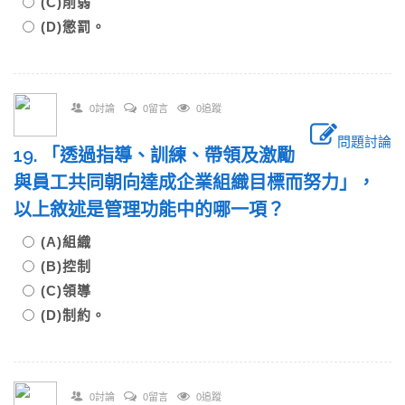
(C)削弱
(D)懲罰。
0討論
0留言
0追蹤
問題討論
19. 「透過指導、訓練、帶領及激勵
與員工共同朝向達成企業組織目標而努力」，
以上敘述是管理功能中的哪一項？
(A)組織
(B)控制
(C)領導
(D)制約。
0討論
0留言
0追蹤