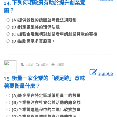
14. 下列何項政策有助於提升創業意
願？
(A)提供減稅的誘因並降低法規限制
(B)制定更嚴格的環保法規
(C)加強金融機構對創業者申請創業貸款的審核
(D)鼓勵民眾多買股票。
0討論
0留言
0追蹤
問題討論
15. 衡量一家企業的「碳足跡」意味
著要衡量什麼？
(A)該企業在特定區域僱用員工的數量
(B)企業投注在社會公益活動的總金額
(C)企業營運過程中的二氧化碳排放量
(D)企業參與區域性募資活動的情況。