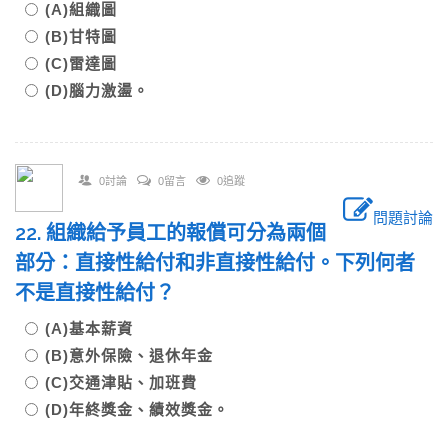
(A)組織圖
(B)甘特圖
(C)雷達圖
(D)腦力激盪。
0討論
0留言
0追蹤
問題討論
22. 組織給予員工的報償可分為兩個
部分：直接性給付和非直接性給付。下列何者
不是直接性給付？
(A)基本薪資
(B)意外保險、退休年金
(C)交通津貼、加班費
(D)年終獎金、績效獎金。