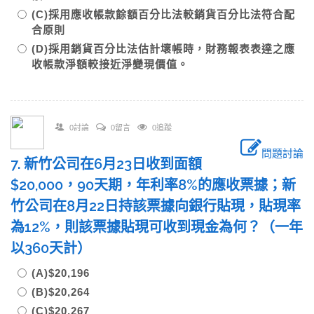
(C)採用應收帳款餘額百分比法較銷貨百分比法符合配
合原則
(D)採用銷貨百分比法估計壞帳時，財務報表表達之應
收帳款淨額較接近淨變現價值。
0討論
0留言
0追蹤
問題討論
7. 新竹公司在6月23日收到面額
$20,000，90天期，年利率8%的應收票據；新
竹公司在8月22日持該票據向銀行貼現，貼現率
為12%，則該票據貼現可收到現金為何？（一年
以360天計）
(A)$20,196
(B)$20,264
(C)$20,267