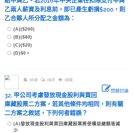
給甲與乙。若2016年中央企業在扣除支付甲與
乙兩人薪資及利息前，即已產生虧損$200，則
乙合夥人所分配之金額為：
(A)($200)
(B)($80)
(C)($20)
(D)$0。
0討論
0留言
0追蹤
問題討論
32. 甲公司考慮發放現金股利與買回
庫藏股票二方案，若其他條件均相同，則有關
二方案之敘述，下列何者錯誤？
(A)發放現金股利與買回庫藏股票將使權益總額皆減
少