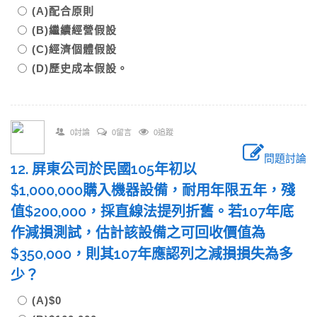
(A)配合原則
(B)繼續經營假設
(C)經濟個體假設
(D)歷史成本假設。
0討論
0留言
0追蹤
問題討論
12. 屏東公司於民國105年初以
$1,000,000購入機器設備，耐用年限五年，殘
值$200,000，採直線法提列折舊。若107年底
作減損測試，估計該設備之可回收價值為
$350,000，則其107年應認列之減損損失為多
少？
(A)$0