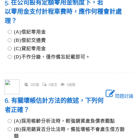
5. 在公司設有定額零用金制度下，若
以零用金支付計程車費時，應作何種會計處
理？
(A)借記零用金
(B)借記交通費
(C)貸記零用金
(D)不作分錄，僅作備忘記載即可。
0討論
0留言
0追蹤
問題討論
6. 有關壞帳估計方法的敘述，下列何
者正確？
(A)採用帳齡分析法時，較強調資產負債表觀點
(B)採用銷貨百分比法時，備抵壞帳不會產生借方餘
額