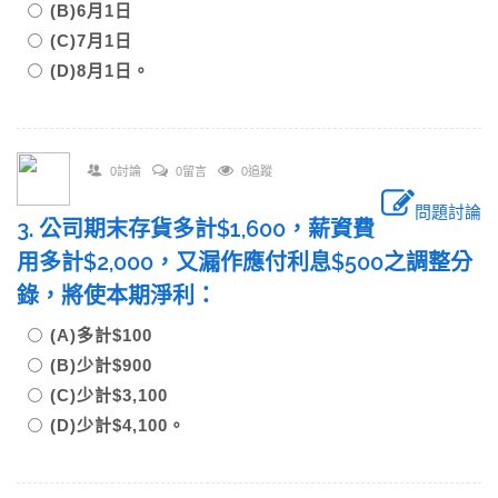
(B)6月1日
(C)7月1日
(D)8月1日。
0討論
0留言
0追蹤
問題討論
3. 公司期末存貨多計$1,600，薪資費
用多計$2,000，又漏作應付利息$500之調整分
錄，將使本期淨利：
(A)多計$100
(B)少計$900
(C)少計$3,100
(D)少計$4,100。