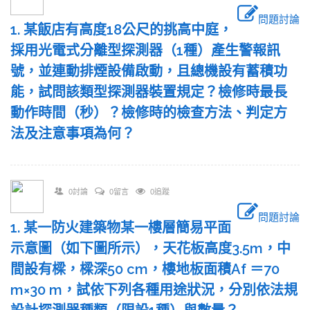
問題討論
1. 某飯店有高度18公尺的挑高中庭，
採用光電式分離型探測器（1種）產生警報訊
號，並連動排煙設備啟動，且總機設有蓄積功
能，試問該類型探測器裝置規定？檢修時最長
動作時間（秒）？檢修時的檢查方法、判定方
法及注意事項為何？
0討論
0留言
0追蹤
問題討論
1. 某一防火建築物某一樓層簡易平面
示意圖（如下圖所示），天花板高度3.5m，中
間設有樑，樑深50 cm，樓地板面積Af ＝70
m×30 m，試依下列各種用途狀況，分別依法規