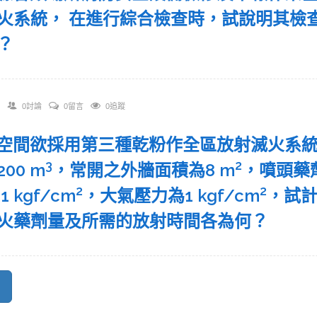
火系統， 在進行綜合檢查時，試說明其檢
？
0討論
0留言
0追蹤
 某空間欲採用第三種乾粉作全區放射滅火系
3
2
00 m
，常開之外牆面積為8 m
，噴頭藥劑
2
2
1 kgf/cm
，大氣壓力為1 kgf/cm
，試
火藥劑量及所需的放射時間各為何？