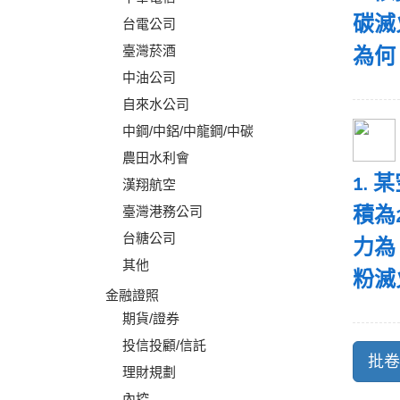
碳滅
台電公司
臺灣菸酒
為何
中油公司
自來水公司
中鋼/中鋁/中龍鋼/中碳
農田水利會
1.
漢翔航空
積為2
臺灣港務公司
台糖公司
力為 
其他
粉滅
金融證照
期貨/證券
投信投顧/信託
理財規劃
內控