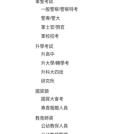
軍警考試
一般警察/警察特考
警專/警大
軍士官/預官
軍校招考
升學考試
升高中
升大學/轉學考
升科大四技
研究所
國貿類
國貿大會考
專責報關人員
教育師資
公幼教保人員