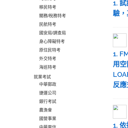
1.
移民特考
驗，
關務/稅務特考
民航特考
國安局/調查局
身心障礙特考
原住民特考
1.
外交特考
用空
海巡特考
LO
就業考試
反應
中華郵政
捷運公司
銀行考試
農漁會
國營事業
1.
中華電信