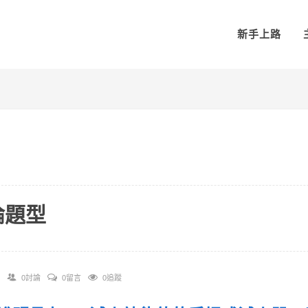
新手上路
論題型
0討論
0留言
0追蹤