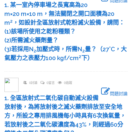
問題討論
1. 某一室內停車場之長寬高為20
m×20 m×10 m，無法關閉之開口面積為20
2
m
，如設計全區放射式乾粉滅火設備，請問：
(1)該場所使用之乾粉種類？
(2)所需滅火藥劑量？
(3)若採用N
加壓式時，所需N
量？（27˚C，大
2
2
2
氣壓力之表壓力100 kgf/cm
下）
0討論
0留言
0追蹤
問題討論
1. 全區放射式二氧化碳自動滅火設備
放射後，為將放射後之滅火藥劑排放至安全地
方，所設之專用排風機每小時具有6次換氣量，
若放射後之二氧化碳濃度為43%，則經過60分