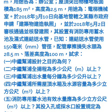
m，用途各為：辦公室；屋頂突出物樓地板面
2
積為185 m
，高度為2.5 m，用途為：電梯機械
室。於2018年3月10日向基地管轄之某縣市政府
申請「建築物建造執照」，並於2018年5月2日
審核通過並核發建照，其設置有消防專用蓄水
池及濕式連結送水管，已知：連結送水管使用
150毫米（mm）管徑，配管摩擦損失水頭為
28.5 m、落差高度為100 m，試求：
(一)中繼幫浦設計之目的為何？
(二)中繼幫浦全揚程為多少公尺（m）以上？
(三)中繼幫浦出水量每分鐘為多少公升以上？
(四)中繼幫浦所需屋頂水箱及水源容量為多少立
3
方公尺（m
）以上？
(五)消防專用蓄水池有效水量應為多少立方公尺
3
（m
）以上？其投入孔或採水口設置規定為