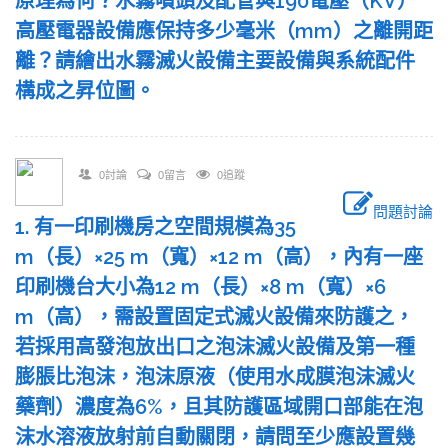
原理為何？水霧噴頭及配管與190電壓（KV）
高壓電器設備應保持多少毫米（mm）之離開距
離？請繪出水霧滅火設備主要設備與系統配件
構成之昇位圖。
0討論
0留言
0追蹤
問題討論
1. 有一印刷機房之空間規模為35
m（長）×25 m（寬）×12 m（高），內有一座
印刷機台大小為12 m（長）×8 m（寬）×6
m（高），需設置固定式滅火設備來防護之，
若採用高發泡放出口之泡沫滅火設備及第一種
膨脹比泡沫，泡沫原液（使用水成膜泡沫滅火
藥劑）濃度為6%，且其防護區域開口部能在泡
沫水溶液放射前自動關閉，請問至少應設置幾