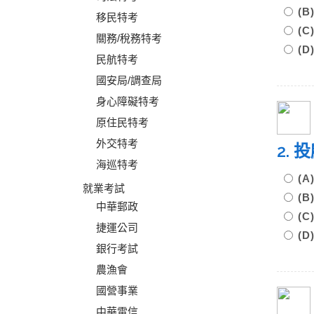
(
移民特考
(
關務/稅務特考
(
民航特考
國安局/調查局
身心障礙特考
原住民特考
外交特考
2.
海巡特考
(
就業考試
(
中華郵政
(
捷運公司
(
銀行考試
農漁會
國營事業
中華電信