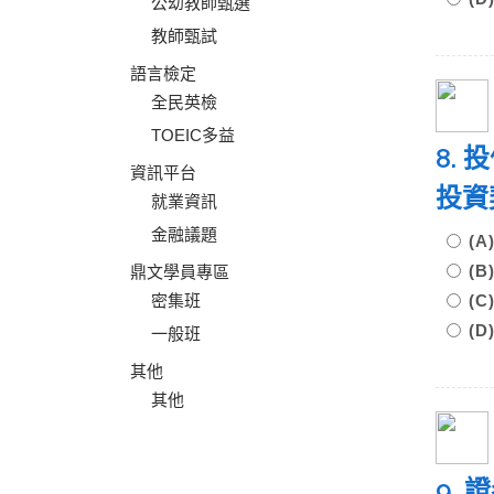
公幼教師甄選
教師甄試
語言檢定
全民英檢
TOEIC多益
8.
資訊平台
投
就業資訊
金融議題
(
(
鼎文學員專區
密集班
(
(
一般班
其他
其他
9.