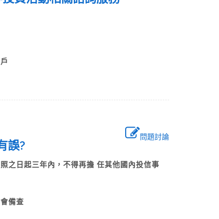
?
費客戶
問題討論
者有誤?
執照之日起三年內，不得再擔 任其他國內投信事
顧公會備查