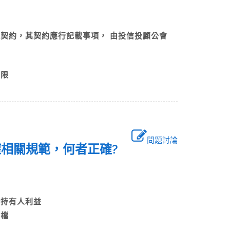
作契約，其契約應行記載事項， 由投信投顧公會
務
為限
問題討論
權相關規範，何者正確?
憑證持有人利益
明建檔