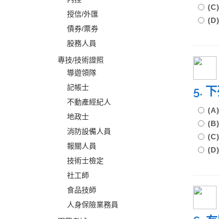
(
授信/外匯
(
債券/票券
股務人員
專技/技術證照
導遊領隊
記帳士
5.
不動產經紀人
(
地政士
(
消防設備人員
(
報關人員
(
技術士檢定
社工師
食品技師
人身保險業務員