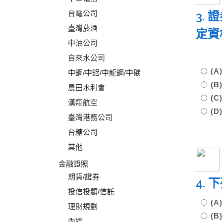
台電公司
3.
臺灣菸酒
定資
中油公司
自來水公司
(
中鋼/中鋁/中龍鋼/中碳
(
農田水利會
(
漢翔航空
(
臺灣港務公司
台糖公司
其他
金融證照
期貨/證券
4.
投信投顧/信託
(
理財規劃
(
內控