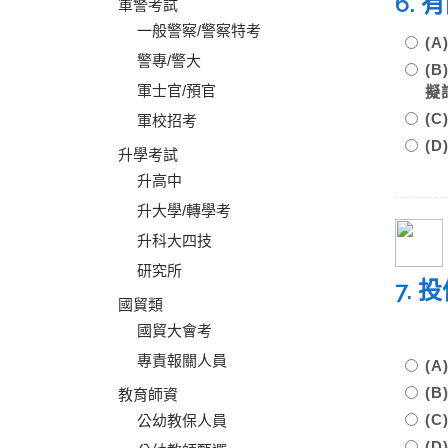
6.
軍警考試
一般警察/警察特考
(
警專/警大
(
軍士官/預官
(
軍校招考
(
升學考試
升高中
升大學/轉學考
升科大四技
研究所
7.
國貿類
國貿大會考
專責報關人員
(
(
教育師資
(
公幼教保人員
(