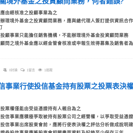
 有關境外基金之投資顧問業務，何者錯誤?
A)應由經核准之投顧事業為之
B)辦理境外基金之投資顧問業務，應與總代理人簽訂提供資訊合
擬訂
C)投顧事業只能擔任銷售機構，不能辦理境外基金投資顧問業
D)顧問之境外基金應以經金管會核准或申報生效得募集及銷售者
0討論
1留言
1追蹤
 投信事業行使投信基金持有股票之投票表決
A)投票權僅能由受益憑證持有人親自為之
B)投信事業應積極爭取被持有股票公司之經營權，以爭取受益
C)投信事業出席股東會前，應將行使表決權之評估分析做成說
D)證券投信事業應將股東會相關書面資料及記錄至少保存三年