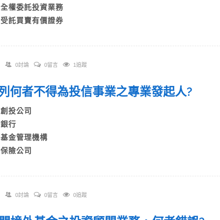
C)全權委託投資業務
D)受託買賣有價證券
0討論
0留言
1追蹤
 下列何者不得為投信事業之專業發起人?
A)創投公司
B)銀行
C)基金管理機構
D)保險公司
0討論
0留言
0追蹤