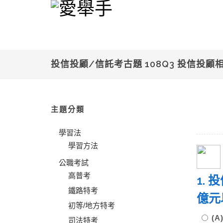
投信投顧/信託考古題 108Q3 投信投顧
主題分類
學習法
學習方法
公職考試
高普考
1.
鐵路特考
億元
初等/地方特考
(
司法特考