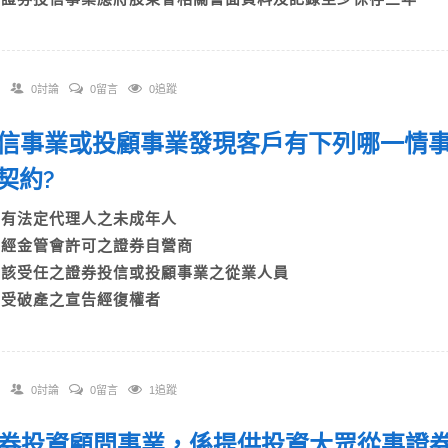
0討論
0留言
0追蹤
 投信事業或投顧事業發現客戶有下列哪一情
資契約?
A)有法定代理人之未成年人
B)經金管會許可之證券自營商
C)該受任之證券投信或投顧事業之從業人員
D)受破產之宣告經復權者
0討論
0留言
1追蹤
 證券投資顧問事業，係提供投資大眾從事證