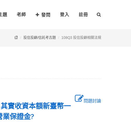
主題
老師
登入
註冊
發問
投信投顧/信託考古題
108Q3 投信投顧相關法規
問題討論
，其實收資本額新臺幣一
少營業保證金?