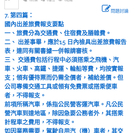
0討論
0留言
0追蹤
問題討論
7. 第四篇：
國內出差旅費報支要點
一、旅費分為交通費、住宿費及膳雜費。
二、 出差事畢，應於15 日內檢具出差旅費報告
表，連同有關書據一併報請審核。
三、 交通費包括行程中必須搭乘之飛機、汽
車、火車、高鐵、捷運、輪船等費，均按實報
支；領有優待票而仍需全價者，補給差價。但
公司專備交通工具或領有免費票或搭乘便車
者，不得報支。
前項所稱汽車，係指公民營客運汽車。凡公民
營汽車到達地區，除因急要公務者外，其搭乘
計程車之費用，不得報支。
如因業務需要，駕駛自用汽（機）車者，其交