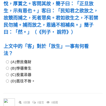
悅，厚賞之。客問其故，簡子曰：「正旦放
生，示有恩也。」客曰：「民知君之欲放之，
故競而捕之，死者眾矣。君如欲生之，不若禁
民勿捕。捕而放之，恩過不相補矣。」簡子
曰：「然。」（《列子‧ 說符》）
上文中的「客」對於「放生」一事有何看
法？
(A)勞民傷財
(B)悖德害生
(C)投鼠忌器
(D)既往不咎。
0討論
0留言
0追蹤