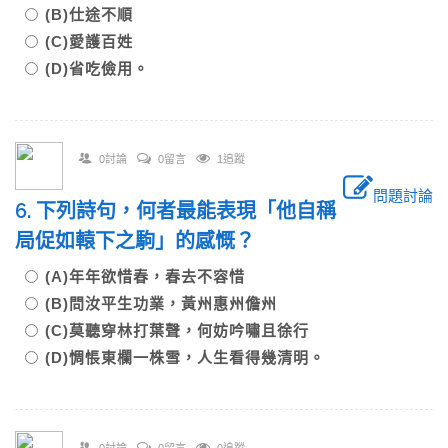
(B)仕途不順
(C)愛護百姓
(D)省吃儉用。
0討論
0留言
1追蹤
問題討論
6. 下列詩句，何者最能表現「他自稱
局促如轅下之駒」的感慨？
(A)年年欲惜春，春去不容惜
(B)問汝平生功業，黃州惠州儋州
(C)莫聽穿林打葉聲，何妨吟嘯且徐行
(D)惆悵東欄一株雪，人生看得幾清明。