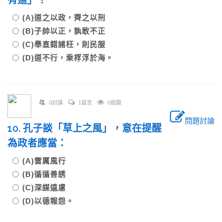
有道」？
(A)道之以政，齊之以刑
(B)子帥以正，孰敢不正
(C)舉直錯諸枉，則民服
(D)道不行，乘桴浮於海。
0討論
1留言
0追蹤
問題討論
10. 孔子談「草上之風」，意在提醒
為政者應當：
(A)雷厲風行
(B)循循善誘
(C)深謀遠慮
(D)以德報怨。