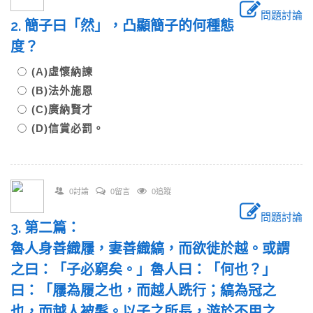
問題討論
2. 簡子曰「然」，凸顯簡子的何種態
度？
(A)虛懷納諫
(B)法外施恩
(C)廣納賢才
(D)信賞必罰。
0討論
0留言
0追蹤
問題討論
3. 第二篇：
魯人身善織屨，妻善織縞，而欲徙於越。或謂
之曰：「子必窮矣。」魯人曰：「何也？」
曰：「屨為履之也，而越人跣行；縞為冠之
也，而越人被髮。以子之所長，游於不用之