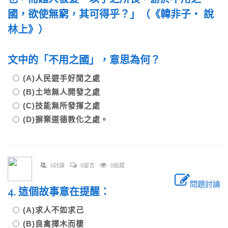
國，欲使無窮，其可得乎？」（《韓非子‧ 說
林上》）
文中的「不用之國」，意思為何？
(A)人民遊手好閒之處
(B)土地無人開發之處
(C)技能無所發揮之處
(D)摒棄道德教化之處。
0討論
0留言
0追蹤
問題討論
4. 這個故事意在提醒：
(A)求人不如求己
(B)良禽擇木而棲