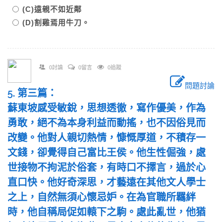
(C)遠親不如近鄰
(D)割雞焉用牛刀。
0討論
0留言
0追蹤
問題討論
5. 第三篇：
蘇東坡感受敏銳，思想透徹，寫作優美，作為
勇敢，絕不為本身利益而動搖，也不因俗見而
改變。他對人親切熱情，慷慨厚道，不積存一
文錢，卻覺得自己富比王侯。他生性倔強，處
世接物不拘泥於俗套，有時口不擇言，過於心
直口快。他好奇深思，才藝遠在其他文人學士
之上，自然無須心懷忌妒。在為官職所羈絆
時，他自稱局促如轅下之駒。處此亂世，他猶