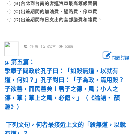
(B)台北到台南的客運汽車最高等級票價
(C)出差期間的加油費、過路費、停車費
(D)出差期間每日支出的全部膳費和雜費。
0討論
0留言
0追蹤
問題討論
9. 第五篇：
季康子問政於孔子曰：「如殺無道，以就有
道，何如？」孔子對曰：「子為政，焉用殺？
子欲善，而民善矣！君子之德，風；小人之
德，草；草上之風，必偃。」（《論語‧ 顏
淵》）
下列文句，何者最接近上文的「殺無道，以就