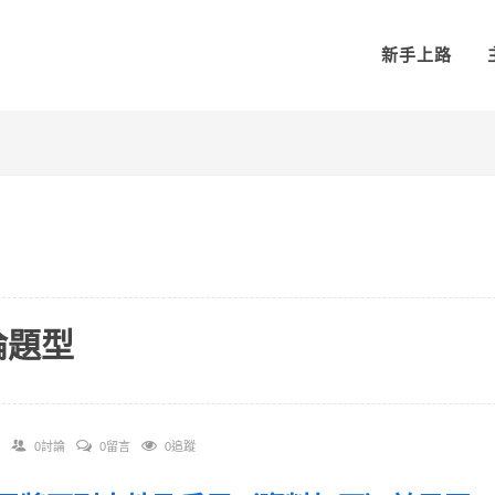
新手上路
論題型
0討論
0留言
0追蹤