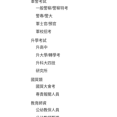
軍警考試
一般警察/警察特考
警專/警大
軍士官/預官
軍校招考
升學考試
升高中
升大學/轉學考
升科大四技
研究所
國貿類
國貿大會考
專責報關人員
教育師資
公幼教保人員