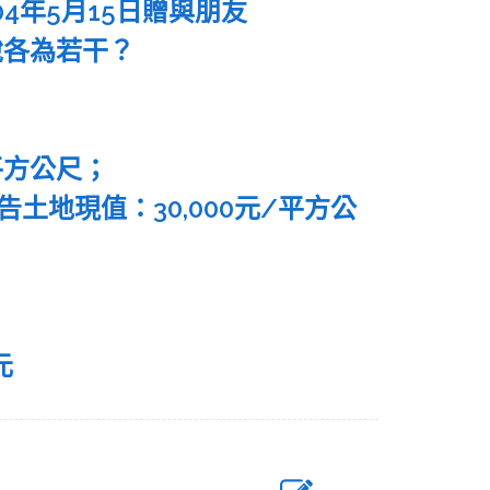
4年5月15日贈與朋友
稅各為若干？
平方公尺；
告土地現值：30,000元/平方公
元