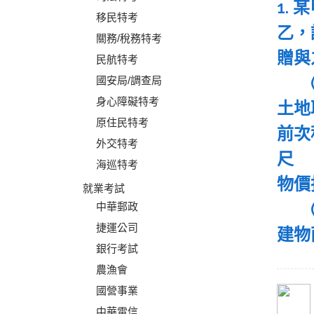
1.
移民特考
乙，
關務/稅務特考
贈與
民航特考
(
國安局/調查局
身心障礙特考
土地
原住民特考
前次
外交特考
尺
海巡特考
物價
就業考試
(
中華郵政
捷運公司
建物
銀行考試
農漁會
國營事業
中華電信