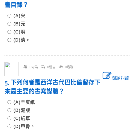
書目錄？
(A)宋
(B)元
(C)明
(D)清。
0討論
0留言
0追蹤
問題討論
5. 下列何者是西洋古代巴比倫留存下
來最主要的書寫媒體？
(A)羊皮紙
(B)泥版
(C)紙草
(D)甲骨。