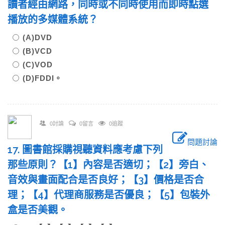
讀者經由網路，同時或不同時使用而即時點選
播放的多媒體系統？
(A)DVD
(B)VCD
(C)VOD
(D)FDDI。
0討論
0留言
0追蹤
問題討論
17. 圖書館採購視聽資料應考慮下列
那些原則？【1】內容是否適切；【2】旁白、
音效與畫面配合是否良好；【3】價格是否合
理；【4】代理商服務是否優良；【5】包裝外
盒是否美觀。