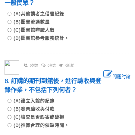
一般民眾？
(A)其他讀者之借書紀錄
(B)圖書流通數量
(C)圖書館辦證人數
(D)圖書館參考服務統計。
0討論
0留言
0追蹤
問題討論
8. 訂購的期刊到館後，進行驗收與登
錄作業，不包括下列何者？
(A)建立入館的紀錄
(B)發票驗收與付款
(C)檢查是否誤寄或破損
(D)推算合理的催缺時間。