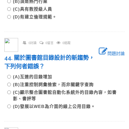
(B)須是熱門行業
(C)具有教授級人員
(D)有建立倫理規範。
0討論
0留言
0追蹤
問題討論
44. 關於圖書館目錄設計的新趨勢，
下列何者錯誤？
(A)互連的目錄增加
(B)注重控制詞彙檢索，而非關鍵字查詢
(C)顯示整合圖書館自動化系統外的目錄內容，如書
影、書評等
(D)發展以WEB為介面的線上公用目錄。