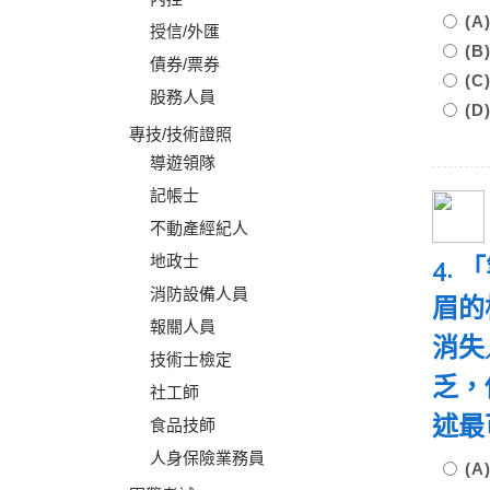
(
授信/外匯
(
債券/票券
(
股務人員
(
專技/技術證照
導遊領隊
記帳士
不動產經紀人
地政士
4.
消防設備人員
眉的
報關人員
消失
技術士檢定
乏，
社工師
述
食品技師
人身保險業務員
(