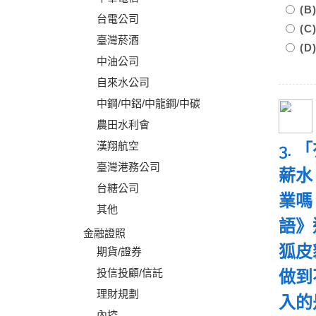
(
台電公司
(
臺灣菸酒
(
中油公司
自來水公司
中鋼/中鋁/中龍鋼/中碳
農田水利會
漢翔航空
3.
臺灣港務公司
薪水
台糖公司
業嗎
其他
語》
金融證照
狐皮
期貨/證券
投信投顧/信託
做到
理財規劃
入
內控