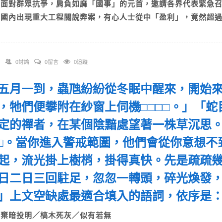
C)面對群眾抗爭，肩負如麻「國事」的元首，邀請各界代表緊
D)國內出現重大工程關說弊案，有心人士從中「盈利」，竟然超
0討論
0留言
0追蹤
 「五月一到，蟲虺紛紛從冬眠中醒來，開始
，牠們便攀附在紗窗上伺機□□□□。」「
定的禪者，在某個陰黯處望著一株草沉思
□□。當你進入警戒範圍，他們會從你意想
起，流光掛上樹梢，掛得真快。先是疏疏幾
日二日三回駐足，忽忽一轉頭，碎光煥發
」上文空缺處最適合填入的語詞，依序
A)棄暗投明／槁木死灰／似有若無