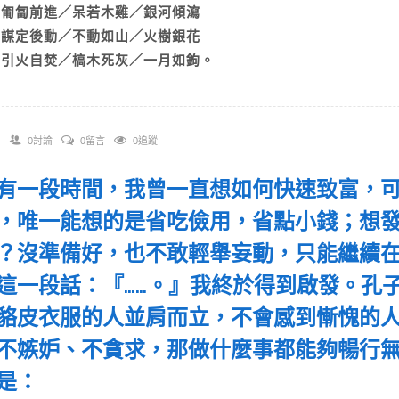
B)匍匐前進／呆若木雞／銀河傾瀉
C)謀定後動／不動如山／火樹銀花
D)引火自焚／槁木死灰／一月如鉤。
0討論
0留言
0追蹤
 「有一段時間，我曾一直想如何快速致富，
，唯一能想的是省吃儉用，省點小錢；想
？沒準備好，也不敢輕舉妄動，只能繼續
這一段話：『……。』我終於得到啟發。孔
貉皮衣服的人並肩而立，不會感到慚愧的
不嫉妒、不貪求，那做什麼事都能夠暢行
的是：