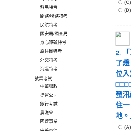
(
移民特考
(
關務/稅務特考
民航特考
國安局/調查局
身心障礙特考
2.
原住民特考
外交特考
了燈
海巡特考
位入
就業考試
□□
中華郵政
螢汛
捷運公司
住一
銀行考試
農漁會
地。
國營事業
(
中華電信