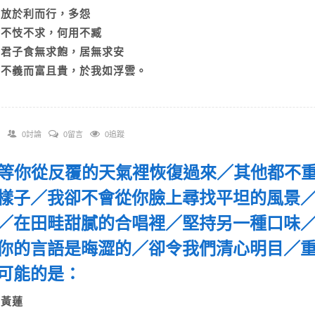
A)放於利而行，多怨
B)不忮不求，何用不臧
C)君子食無求飽，居無求安
D)不義而富且貴，於我如浮雲。
0討論
0留言
0追蹤
 「等你從反覆的天氣裡恢復過來／其他都不
樣子／我卻不會從你臉上尋找平坦的風景
／在田畦甜膩的合唱裡／堅持另一種口味
你的言語是晦澀的／卻令我們清心明目／
最可能的是：
A)黃蓮