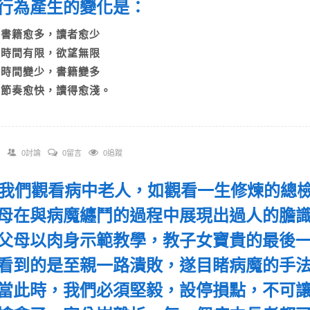
行為產生的變化是：
A)書籍愈多，讀者愈少
B)時間有限，欲望無限
C)時間變少，書籍變多
D)節奏愈快，讀得愈淺。
0討論
0留言
0追蹤
 「我們觀看病中老人，如觀看一生修煉的總
母在與病魔纏鬥的過程中展現出過人的膽
父母以肉身示範教學，教子女寶貴的最後
看到的是至親一路潰敗，遂目睹病魔的手
當此時，我們必須堅毅，設停損點，不可