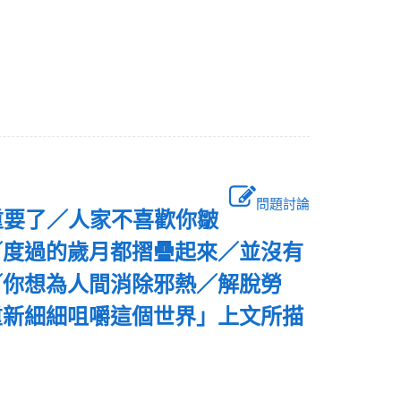
問題討論
重要了／人家不喜歡你皺
／度過的歲月都摺疊起來／並沒有
／你想為人間消除邪熱／解脫勞
重新細細咀嚼這個世界」上文所描