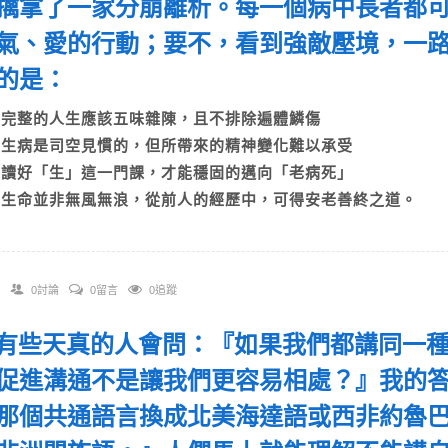
擒拿了一家分崩離析。每一個病中長者都
氣、愛的行動；要不，看到強敵壓境，一
點的是：
A)完整的人生應該五味雜陳，且不排除遍體鱗傷
B)生病是司空見慣的，但所帶來的精神變化難以承受
C)讀好「生」這一門課，才能穩固的邁向「老病死」
D)生命並非無風無浪，從前人的經歷中，可得安老善終之道。
0討論
0留言
0追蹤
 「有些天真的人會問：『如果我們都講同一
促進溝通不是讓我們更容易相處？』我的
那個共通語言換成北美海達語或西非約魯