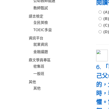
公幼教師甄選
閱讀
教師甄試
(
語言檢定
(
全民英檢
(
TOEIC多益
(
資訊平台
就業資訊
金融議題
鼎文學員專區
6.
密集班
一般班
己父
其他
的，
其他
時，
懼。