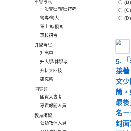
軍警考試
(
一般警察/警察特考
(
警專/警大
(
軍士官/預官
軍校招考
升學考試
升高中
5.
升大學/轉學考
接著
升科大四技
研究所
文少
國貿類
簡，
國貿大會考
最後
專責報關人員
名－
教育師資
封面
公幼教保人員