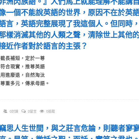
非洲閃族語。』人們馬上就能理解不能講
像一個不能說英語的世界，原因不在於英
語言，英語完整展現了我這個人。但同時
那樣消滅其他的人類之聲，清除世上其他
接近作者對於語言的主張？
A)截長補短，定於一尊
B)符合現實，推尊英語
C)用進廢退，自然淘汰
D)尊重多元，傳承母語。
0討論
0留言
0追蹤
 「竊思人生世間，與之莊言危論，則聽者寥