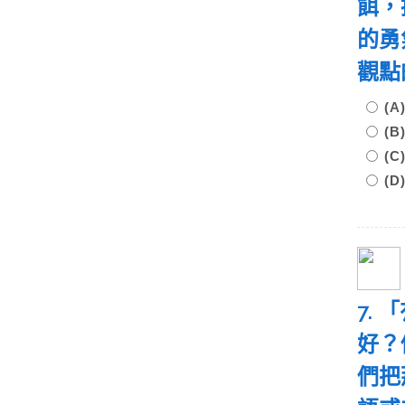
餌，
的勇
觀
(
(
(
(
7.
好？
們把