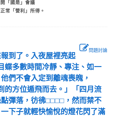
急召開「國是」會議
過正常「營利」所得。
問題討論
來報到了。入夜屋裡亮起
蛇目蝶多數時間冷靜、專注、如一
。他們不會入定到離魂喪魄，
不到的方位遁飛而去。」「四月流
點彈落，彷彿□□□□，然而禁不
，一下子就輕快愉悅的燈花閃了滿
是：