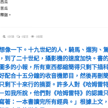
B)西瓜
C)苦瓜
D)釋迦。
0討論
0留言
0追蹤
 「想像一下。十九世紀的人，騎馬、遛狗、
，到了二十世紀，攝影機的速度加快。書
圖多的小報，所有東西都縮簡得只剩下插
好配合十五分鐘的收音機節目，然後再刪
只剩下十來行的摘要。許多人對《哈姆雷
－如我所說，他們對《哈姆雷特》的認識
寫著：一本書讀完所有經典。」根據上文