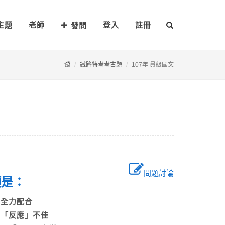
主題
老師
登入
註冊
發問
鐵路特考考古題
107年 員級國文
問題討論
選項是：
」，全力配合
普遍「反應」不佳