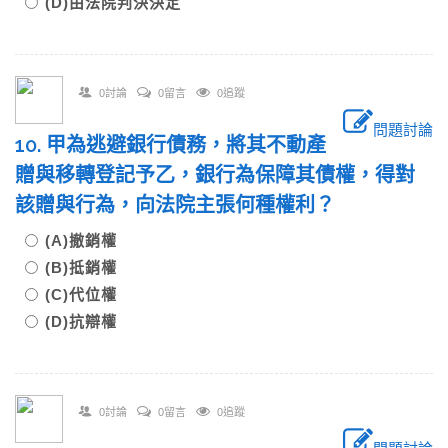
(D)由法院判決決定
0討論
0留言
0追蹤
問題討論
10. 甲為逃避銀行債務，將其不動產
贈與移轉登記予乙，銀行為保障其債權，得對
該贈與行為，向法院主張何種權利？
(A)撤銷權
(B)抵銷權
(C)代位權
(D)抗辯權
0討論
0留言
0追蹤