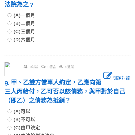
法院為之﹖
(A)一個月
(B)二個月
(C)三個月
(D)六個月
0討論
0留言
0追蹤
問題討論
9. 甲、乙雙方當事人約定，乙應向第
三人丙給付，乙可否以該債務，與甲對於自己
（即乙）之債務為抵銷？
(A)可以
(B)不可以
(C)由甲決定