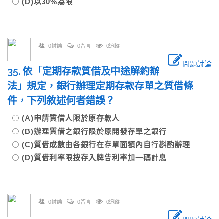
(D)以30%為限
0討論
0留言
0追蹤
問題討論
35. 依「定期存款質借及中途解約辦
法」規定，銀行辦理定期存款存單之質借條
件，下列敘述何者錯誤？
(A)申請質借人限於原存款人
(B)辦理質借之銀行限於原開發存單之銀行
(C)質借成數由各銀行在存單面額內自行斟酌辦理
(D)質借利率限按存入牌告利率加一碼計息
0討論
0留言
0追蹤