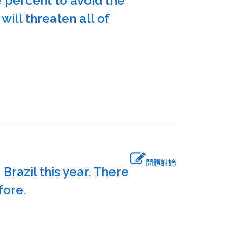
 percent to avoid the
will threaten all of
問題討論
Brazil this year. There
efore.