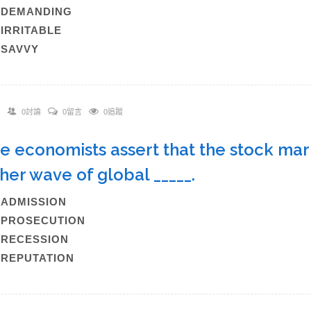
B)DEMANDING
)IRRITABLE
)SAVVY
0討論
0留言
0追蹤
he economists assert that the stock ma
her wave of global _____.
)ADMISSION
)PROSECUTION
)RECESSION
)REPUTATION