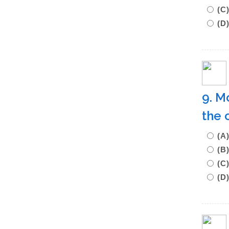
(
(D
9. M
the 
(A
(B
(C
(D