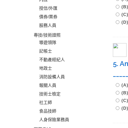
(B
授信/外匯
(C
債券/票券
(D
股務人員
專技/技術證照
導遊領隊
記帳士
不動產經紀人
5. A
地政士
____
消防設備人員
(
報關人員
(
技術士檢定
(C
社工師
(D
食品技師
人身保險業務員