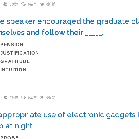
0討論
0留言
0追蹤
he speaker encouraged the graduate cla
selves and follow their _____.
)PENSION
)JUSTIFICATION
)GRATITUDE
)INTUITION
0討論
0留言
0追蹤
nappropriate use of electronic gadgets is
p at night.
A)PROBE