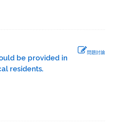
問題討論
hould be provided in
cal residents.