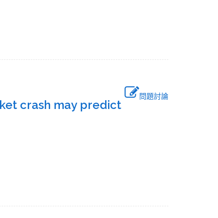
問題討論
rket crash may predict