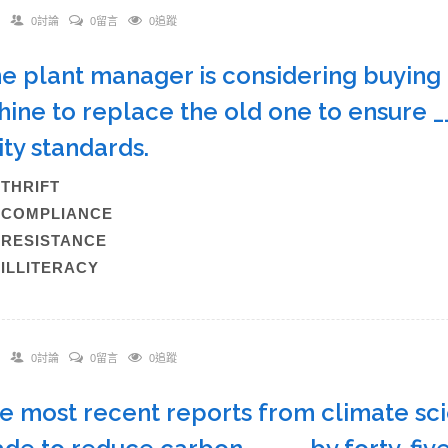
0討論
0留言
0追蹤
he plant manager is considering buying
ine to replace the old one to ensure ___
ity standards.
)THRIFT
)COMPLIANCE
)RESISTANCE
)ILLITERACY
0討論
0留言
0追蹤
he most recent reports from climate scie