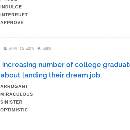
)INDULGE
)INTERRUPT
)APPROVE
0討論
0留言
0追蹤
n increasing number of college graduat
_about landing their dream job.
A)ARROGANT
B)MIRACULOUS
)SINISTER
)OPTIMISTIC