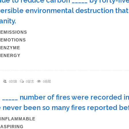
de to reduce carbon _____ by forty-five
versible environmental destruction that 
anity.
)EMISSIONS
)EMOTIONS
C)ENZYME
)ENERGY
0討論
0留言
0追蹤
n _____ number of fires were recorded in 
 never been so many fires reported b
)INFLAMMABLE
)ASPIRING