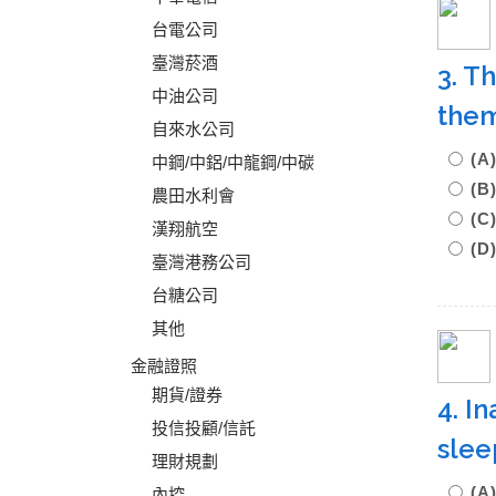
台電公司
臺灣菸酒
3. T
中油公司
them
自來水公司
(A
中鋼/中鋁/中龍鋼/中碳
(B
農田水利會
(C
漢翔航空
(D
臺灣港務公司
台糖公司
其他
金融證照
期貨/證券
4. I
投信投顧/信託
slee
理財規劃
(
內控