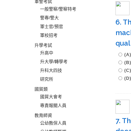
軍警考試
一般警察/警察特考
警專/警大
6. T
軍士官/預官
mach
軍校招考
qual
升學考試
升高中
(A
升大學/轉學考
(B
升科大四技
(C
(D
研究所
國貿類
國貿大會考
專責報關人員
教育師資
7. T
公幼教保人員