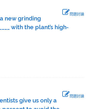
問題討論
 a new grinding
__ with the plant’s high-
問題討論
ntists give us only a