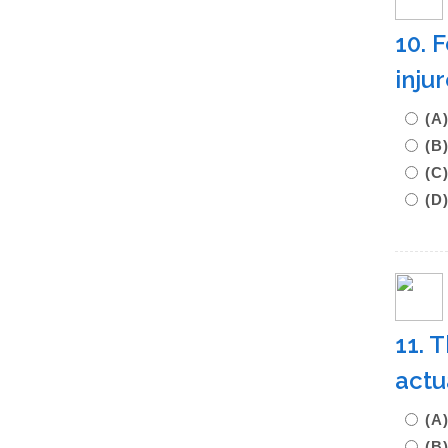
10. 
inju
(
(B
(
(D
11. 
actu
(A
(