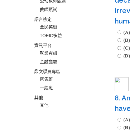
deca
公幼教師甄選
irre
教師甄試
語言檢定
hum
全民英檢
(A
TOEIC多益
(B
資訊平台
(
就業資訊
(D
金融議題
鼎文學員專區
密集班
一般班
8. A
其他
其他
have
(A
(B