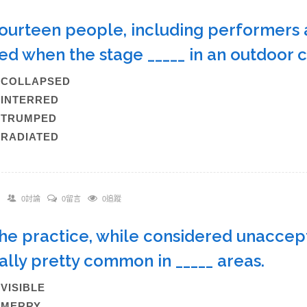
Fourteen people, including performers
red when the stage _____ in an outdoor 
A)COLLAPSED
)INTERRED
C)TRUMPED
)RADIATED
0討論
0留言
0追蹤
The practice, while considered unaccepta
ally pretty common in _____ areas.
)VISIBLE
B)MERRY