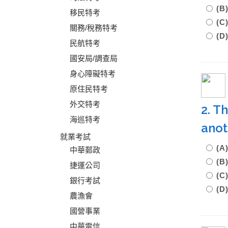
(
移民特考
(C
關務/稅務特考
(D
民航特考
國安局/調查局
身心障礙特考
原住民特考
外交特考
2. T
海巡特考
anot
就業考試
(A
中華郵政
(B
捷運公司
(C
銀行考試
(D
農漁會
國營事業
中華電信