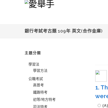
銀行考試考古題 109年 英文(合作金庫)
主題分類
學習法
學習方法
公職考試
高普考
1. T
鐵路特考
were
初等/地方特考
(A
司法特考