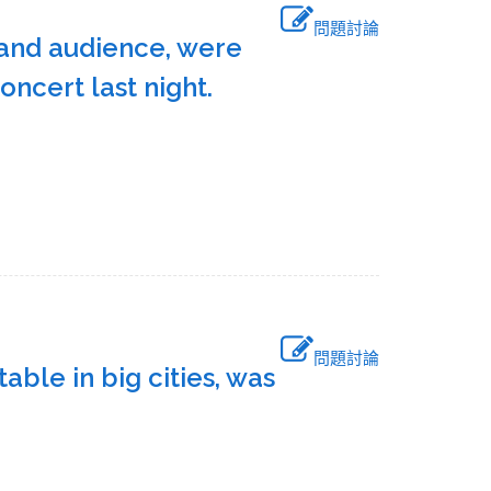
問題討論
 and audience, were
concert last night.
問題討論
ble in big cities, was