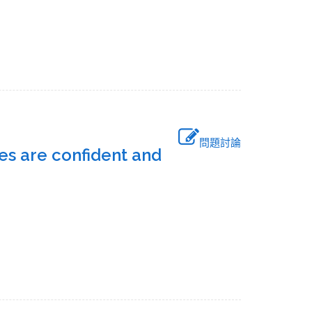
問題討論
es are confident and