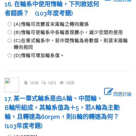
16. 在輪系中使用惰輪，下列敘述何
者錯誤？ (103年度考題)
(A)惰輪可改變首末兩輪之轉向關係
(B)惰輪可使輪系中各輪直徑變小，減少空間的使用
(C)在單式輪系中，若中間惰輪為奇數個，則首末兩輪
轉向相同
(D)惰輪可增加輪系值。
0討論
0留言
0追蹤
問題討論
17. 某一單式輪系是由A輪、中間輪、
B輪所組成，其輪系值為＋5，若A輪為主動
輪，且轉速為60rpm，則B輪的轉速為何？
(103年度考題)