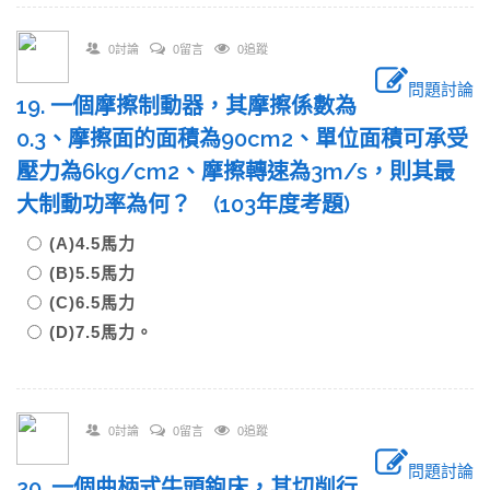
0討論
0留言
0追蹤
問題討論
19. 一個摩擦制動器，其摩擦係數為
0.3、摩擦面的面積為90cm2、單位面積可承受
壓力為6kg/cm2、摩擦轉速為3m/s，則其最
大制動功率為何？ (103年度考題)
(A)4.5馬力
(B)5.5馬力
(C)6.5馬力
(D)7.5馬力。
0討論
0留言
0追蹤
問題討論
20. 一個曲柄式牛頭鉋床，其切削行