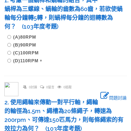
1. 考慮一個蝸桿和蝸輪的組合，其中
蝸桿為三螺線、蝸輪的齒數為60齒，若欲使蝸
輪每分鐘轉5轉，則蝸桿每分鐘的迴轉數為
何？ (103年度考題)
(A)80RPM
(B)90RPM
(C)100RPM
(D)110RPM。
0討論
0留言
0追蹤
問題討論
2. 使用繩輪來傳動一對平行軸，繩輪
的輪徑為1.5m、繩槽為20條繩子，轉速為
200rpm、可傳達150匹馬力，則每條繩索的有
效拉力為何？ (103年度考題)