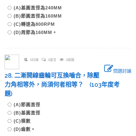
(A)基圓直徑為240MM
(B)節圓直徑為160MM
(C)轉速為800RPM
(D)周節為160MM。
0討論
0留言
0追蹤
問題討論
28. 二漸開線齒輪可互換嚙合，除壓
力角相等外，尚須何者相等？ (103年度考
題)
(A)節圓直徑
(B)基圓直徑
(C)模數
(D)齒數。