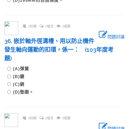
(D)195MM的自由長度。
0討論
0留言
0追蹤
問題討論
36. 嵌於軸外徑溝槽、用以防止機件
發生軸向運動的扣環，係一： (103年度考
題)
(A)彈簧
(B)鍵
(C)銷
(D)墊圈。
0討論
0留言
0追蹤
問題討論