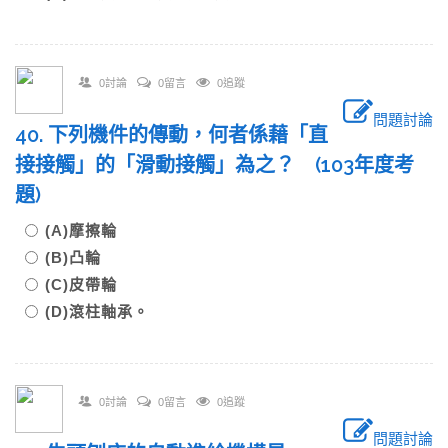
0討論
0留言
0追蹤
問題討論
40. 下列機件的傳動，何者係藉「直
接接觸」的「滑動接觸」為之？ (103年度考
題)
(A)摩擦輪
(B)凸輪
(C)皮帶輪
(D)滾柱軸承。
0討論
0留言
0追蹤
問題討論