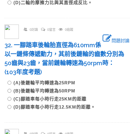
(D)二輪的摩擦力比與其直徑成反比。
0討論
0留言
0追蹤
問題討論
32. 一腳踏車後輪胎直徑為610mm係
以一鏈條傳遞動力，其前後鏈輪的齒數分別為
50齒與23齒，當前鏈輪轉速為50rpm時：
(103年度考題)
(A)後鏈輪平均轉速為25RPM
(B)後鏈輪平均轉速為50RPM
(C)腳踏車每小時行走25KM的距離
(D)腳踏車每小時行走12.5KM的距離。