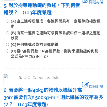
問題討論
5. 對於拘束運動鏈的敘述，下列何者
錯誤？ (103年度考題)
(A)由三連桿所組成，各連桿間具有一定規律的相對運
動
(B)由某一連桿之運動可求得該系統中任一連桿之運動
狀況
(C)任何機構必為拘束運動鏈
(D)設P為對偶數，N為連桿數，則拘束運動鏈的判別
公式為P＝(3/2)N－2。
0討論
0留言
0追蹤
問題討論
6. 若要將一個40kg的物體以機械升高
30m需要作功1500kg-m，則此機械的效率為多
少？ (103年度考題)