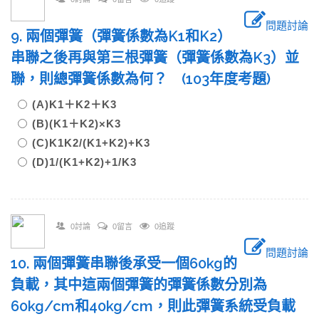
問題討論
9. 兩個彈簧（彈簧係數為K1和K2）
串聯之後再與第三根彈簧（彈簧係數為K3）並
聯，則總彈簧係數為何？ (103年度考題)
(A)K1＋K2＋K3
(B)(K1＋K2)×K3
(C)K1K2/(K1+K2)+K3
(D)1/(K1+K2)+1/K3
0討論
0留言
0追蹤
問題討論
10. 兩個彈簧串聯後承受一個60kg的
負載，其中這兩個彈簧的彈簧係數分別為
60kg/cm和40kg/cm，則此彈簧系統受負載