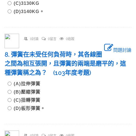
(C)3130KG
(D)3140KG。
0討論
0留言
0追蹤
問題討論
8. 彈簧在未受任何負荷時，其各線圈
之間為相互張開，且彈簧的兩端是磨平的，這
種彈簧稱之為？ (103年度考題)
(A)拉伸彈簧
(B)壓縮彈簧
(C)扭轉彈簧
(D)板形彈簧。
0討論
0留言
0追蹤