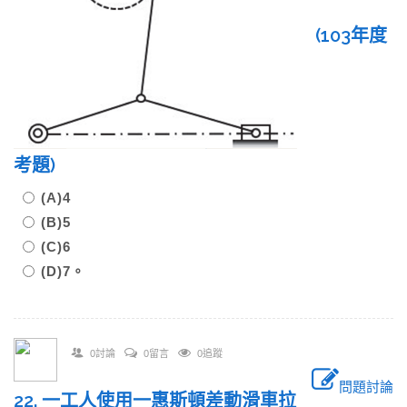
(103年度
考題)
(A)4
(B)5
(C)6
(D)7。
0討論
0留言
0追蹤
問題討論
22. 一工人使用一惠斯頓差動滑車拉