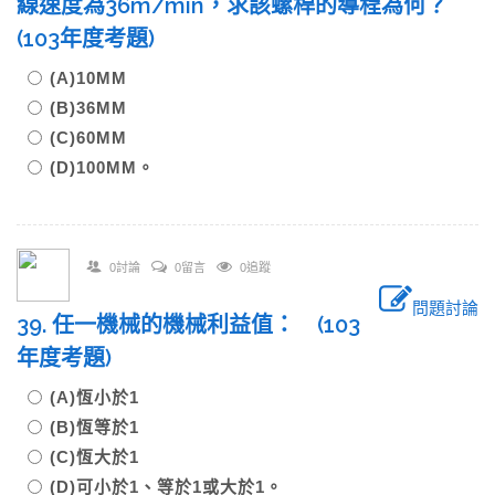
線速度為36m/min，求該螺桿的導程為何？
(103年度考題)
(A)10MM
(B)36MM
(C)60MM
(D)100MM。
0討論
0留言
0追蹤
問題討論
39. 任一機械的機械利益值： (103
年度考題)
(A)恆小於1
(B)恆等於1
(C)恆大於1
(D)可小於1、等於1或大於1。