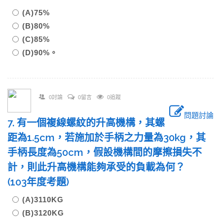
(A)75%
(B)80%
(C)85%
(D)90%。
0討論
0留言
0追蹤
問題討論
7. 有一個複線螺紋的升高機構，其螺
距為1.5cm，若施加於手柄之力量為30kg，其
手柄長度為50cm，假設機構間的摩擦損失不
計，則此升高機構能夠承受的負載為何？
(103年度考題)
(A)3110KG
(B)3120KG