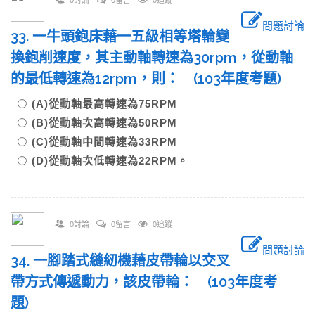
0討論
0留言
0追蹤
問題討論
33. 一牛頭鉋床藉一五級相等塔輪變
換鉋削速度，其主動軸轉速為30rpm，從動軸
的最低轉速為12rpm，則： (103年度考題)
(A)從動軸最高轉速為75RPM
(B)從動軸次高轉速為50RPM
(C)從動軸中間轉速為33RPM
(D)從動軸次低轉速為22RPM。
0討論
0留言
0追蹤
問題討論
34. 一腳踏式縫紉機藉皮帶輪以交叉
帶方式傳遞動力，該皮帶輪： (103年度考
題)