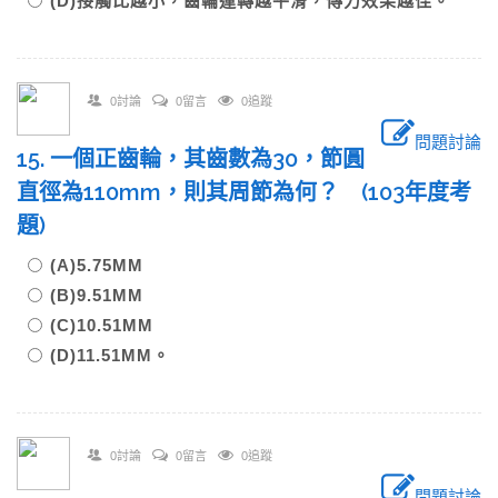
(D)接觸比越小，齒輪運轉越平滑，傳力效果越佳。
0討論
0留言
0追蹤
問題討論
15. 一個正齒輪，其齒數為30，節圓
直徑為110mm，則其周節為何？ (103年度考
題)
(A)5.75MM
(B)9.51MM
(C)10.51MM
(D)11.51MM。
0討論
0留言
0追蹤
問題討論