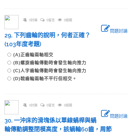
0討論
0留言
0追蹤
問題討論
29. 下列齒輪的說明，何者正確？
(103年度考題)
(A)正齒輪兩軸相交
(B)螺旋齒輪傳動時會發生軸向推力
(C)人字齒輪傳動時會發生軸向推力
(D)戟齒輪兩軸不平行但相交。
0討論
0留言
0追蹤
問題討論
30. 一沖床的滑塊係以單線蝸桿與蝸
輪傳動調整閉模高度，該蝸輪60齒，周節