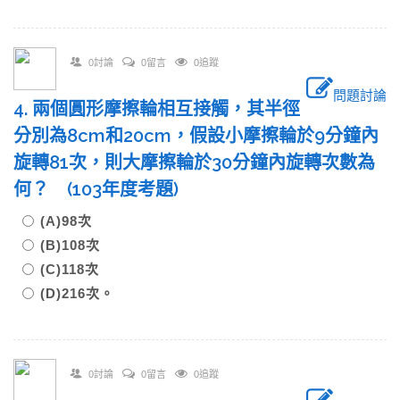
0討論
0留言
0追蹤
問題討論
4. 兩個圓形摩擦輪相互接觸，其半徑
分別為8cm和20cm，假設小摩擦輪於9分鐘內
旋轉81次，則大摩擦輪於30分鐘內旋轉次數為
何？ (103年度考題)
(A)98次
(B)108次
(C)118次
(D)216次。
0討論
0留言
0追蹤