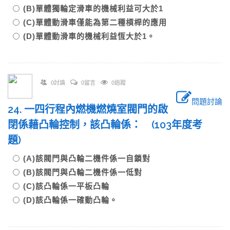
(B)單體獨輪定滑車的機械利益可大於1
(C)單體動滑車僅能為第二種槓桿的應用
(D)單體動滑車的機械利益恆大於1。
0討論
0留言
0追蹤
問題討論
24. 一四行程內燃機燃燒室閥門的啟
閉係藉凸輪控制，該凸輪係： (103年度考
題)
(A)該閥門與凸輪二機件係一自鎖對
(B)該閥門與凸輪二機件係一低對
(C)該凸輪係一平板凸輪
(D)該凸輪係一確動凸輪。