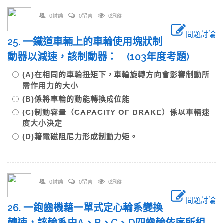
0討論
0留言
0追蹤
問題討論
25. 一鐵道車輛上的車輪使用塊狀制
動器以減速，該制動器： (103年度考題)
(A)在相同的車輪扭矩下，車輪旋轉方向會影響制動所
需作用力的大小
(B)係將車輪的動能轉換成位能
(C)制動容量（CAPACITY OF BRAKE）係以車輛速
度大小決定
(D)藉電磁阻尼力形成制動力矩。
0討論
0留言
0追蹤
問題討論
26. 一鉋齒機藉一單式定心輪系變換
轉速，該輪系由A、B、C、D四齒輪依序所組