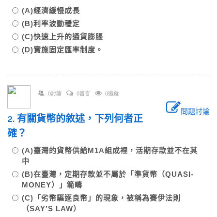
(A)經濟緩慢成長
(B)利率波動穩定
(C)快速上升的通貨膨脹
(D)實施固定匯率制度。
0討論
0留言
0追蹤
問題討論
2. 有關貨幣的敘述，下列何者正
確？
(A)臺灣的貨幣供給M1A組成裡，活期存款並不在其
中
(B)在臺灣，定期存款並不屬於「準貨幣（QUASI-
MONEY）」範疇
(C)「劣幣驅逐良幣」的現象，被稱為賽伊法則
（SAY’S LAW）