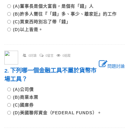
(A)董事長是個大富翁，是個有「錢」人
(B)許多人嚮往『「錢」多、事少、離家近』的工作
(C)買東西時別忘了帶「錢」
(D)以上皆是。
0討論
0留言
0追蹤
問題討論
2. 下列哪一個金融工具不屬於貨幣市
場工具？
(A)公司債
(B)商業本票
(C)國庫券
(D)美國聯邦資金（FEDERAL FUNDS）。