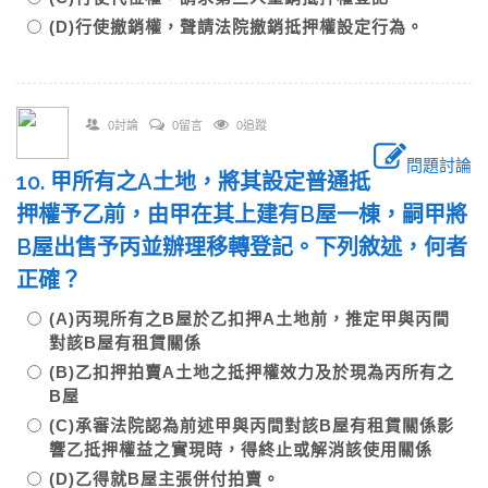
(D)行使撤銷權，聲請法院撤銷抵押權設定行為。
0討論
0留言
0追蹤
問題討論
10. 甲所有之A土地，將其設定普通抵
押權予乙前，由甲在其上建有B屋一棟，嗣甲將
B屋出售予丙並辦理移轉登記。下列敘述，何者
正確？
(A)丙現所有之B屋於乙扣押A土地前，推定甲與丙間
對該B屋有租賃關係
(B)乙扣押拍賣A土地之抵押權效力及於現為丙所有之
B屋
(C)承審法院認為前述甲與丙間對該B屋有租賃關係影
響乙抵押權益之實現時，得終止或解消該使用關係
(D)乙得就B屋主張併付拍賣。