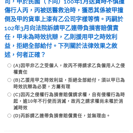
司，甲於民國（下同）100年1月送貨時不慎撞
傷行人丙，丙被送醫救治時，獲悉其係被甲撞
倒及甲的貨車上漆有乙公司字樣等情。丙嗣於
102年3月向法院訴請甲乙連帶負損害賠償責
任，甲未為時效抗辯，乙則援用甲之時效利
益，拒絕全部給付。下列關於法律效果之敘
述，何者正確？
(A)因甲非乙之受僱人，故丙不得請求乙負僱用人之侵
權責任
(B)乙援用甲之時效利益，拒絕全部給付，須以甲已為
時效抗辯為必要，方屬有理
(C)因丙之侵權行為損害賠償請求權，自有侵權行為時
起，逾10年不行使而消滅，故丙之請求權尚未罹於消
滅時效
(D)丙訴請乙連帶負損害賠償責任，並無理由。