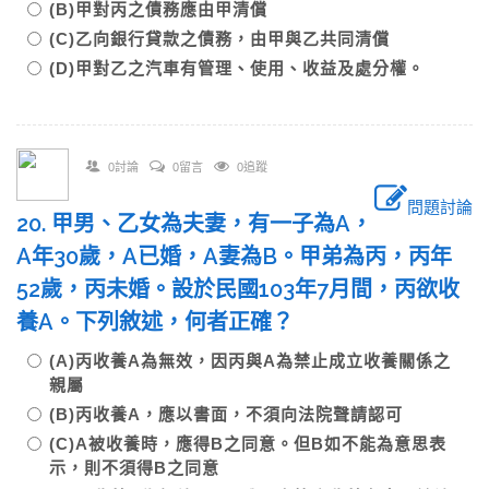
(B)甲對丙之債務應由甲清償
(C)乙向銀行貸款之債務，由甲與乙共同清償
(D)甲對乙之汽車有管理、使用、收益及處分權。
0討論
0留言
0追蹤
問題討論
20. 甲男、乙女為夫妻，有一子為A，
A年30歲，A已婚，A妻為B。甲弟為丙，丙年
52歲，丙未婚。設於民國103年7月間，丙欲收
養A。下列敘述，何者正確？
(A)丙收養A為無效，因丙與A為禁止成立收養關係之
親屬
(B)丙收養A，應以書面，不須向法院聲請認可
(C)A被收養時，應得B之同意。但B如不能為意思表
示，則不須得B之同意