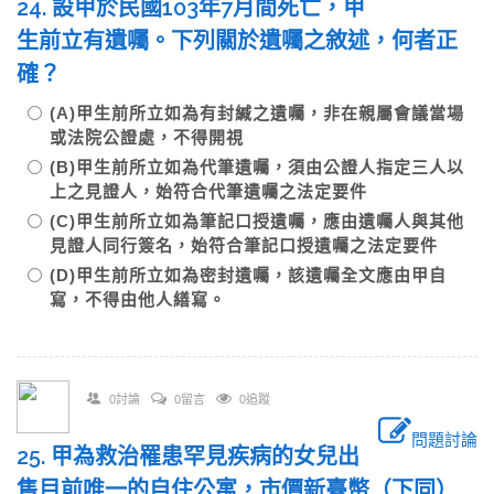
24. 設甲於民國103年7月間死亡，甲
生前立有遺囑。下列關於遺囑之敘述，何者正
確？
(A)甲生前所立如為有封緘之遺囑，非在親屬會議當場
或法院公證處，不得開視
(B)甲生前所立如為代筆遺囑，須由公證人指定三人以
上之見證人，始符合代筆遺囑之法定要件
(C)甲生前所立如為筆記口授遺囑，應由遺囑人與其他
見證人同行簽名，始符合筆記口授遺囑之法定要件
(D)甲生前所立如為密封遺囑，該遺囑全文應由甲自
寫，不得由他人繕寫。
0討論
0留言
0追蹤
問題討論
25. 甲為救治罹患罕見疾病的女兒出
售目前唯一的自住公寓，市價新臺幣（下同）