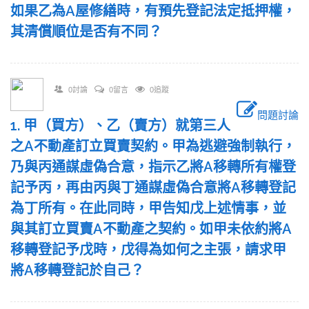
如果乙為A屋修繕時，有預先登記法定抵押權，
其清償順位是否有不同？
0討論
0留言
0追蹤
問題討論
1. 甲（買方）、乙（賣方）就第三人
之A不動產訂立買賣契約。甲為逃避強制執行，
乃與丙通謀虛偽合意，指示乙將A移轉所有權登
記予丙，再由丙與丁通謀虛偽合意將A移轉登記
為丁所有。在此同時，甲告知戊上述情事，並
與其訂立買賣A不動產之契約。如甲未依約將A
移轉登記予戊時，戊得為如何之主張，請求甲
將A移轉登記於自己？