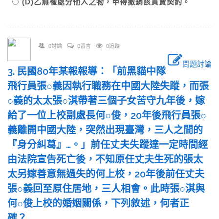
(D)乙無權處分他人之物，甲得撤銷該買賣契約。
0討論
0留言
0追蹤
問題討論
3. 民國80年某報報導：「前黑貓中隊
飛行員張○義因執行職務在中國大陸失蹤，而張
○義的太太張○淇帶著三個子女苦守九年後，嫁
給了一位上校副處長何○俊，20年後飛行員張○
義離開中國大陸，突然出現臺灣，三人之間的
『身分糾葛』…。」前任丈夫失蹤達一定時間經
由法院宣告死亡後，不知原任丈夫生死的張太
太另嫁善意無過失的何上校，20年後前任丈夫
張○義回至原住居地，三人相會。此時張○淇與
何○俊上校的婚姻關係，下列敘述，何者正
確？