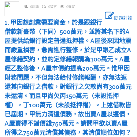
0討論
0留言
0追蹤
問題討論
1. 甲因想創業需要資金，於是跟銀行
借款新臺幣（下同）500萬元，並將其名下的A
屋提供給銀行設定普通抵押權。A屋後來因地震
而嚴重損害，急需進行整修，於是甲跟乙成立A
屋修繕契約，並約定修繕報酬為300萬元。A屋
經乙整修後，A屋市價約提高200萬元。惟甲因
財務問題，不但無法給付修繕報酬，亦無法返
還其向銀行之借款，對銀行之欠款尚有300萬元
未還清。而且甲尚欠丙150萬元（未設抵押
權），丁100萬元（未設抵押權）。上述借款皆
已屆期，甲無力清還債務，故出賣A屋以還債，
A屋賣得不錯價錢750萬元。請問甲欲以賣A屋
所得之750萬元清償其債務，其清償順位如何？