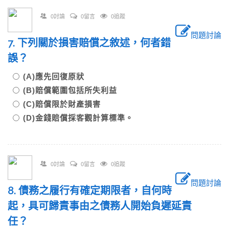
0討論
0留言
0追蹤
問題討論
7. 下列關於損害賠償之敘述，何者錯
誤？
(A)應先回復原狀
(B)賠償範圍包括所失利益
(C)賠償限於財產損害
(D)金錢賠償採客觀計算標準。
0討論
0留言
0追蹤
問題討論
8. 債務之履行有確定期限者，自何時
起，具可歸責事由之債務人開始負遲延責
任？