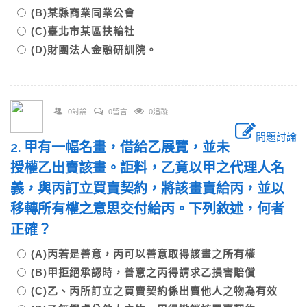
(B)某縣商業同業公會
(C)臺北市某區扶輪社
(D)財團法人金融研訓院。
0討論
0留言
0追蹤
問題討論
2. 甲有一幅名畫，借給乙展覽，並未
授權乙出賣該畫。詎料，乙竟以甲之代理人名
義，與丙訂立買賣契約，將該畫賣給丙，並以
移轉所有權之意思交付給丙。下列敘述，何者
正確？
(A)丙若是善意，丙可以善意取得該畫之所有權
(B)甲拒絕承認時，善意之丙得請求乙損害賠償
(C)乙、丙所訂立之買賣契約係出賣他人之物為有效