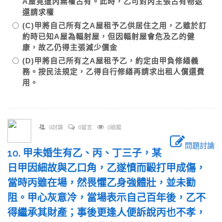
A屋竟遭丙無權占有。此時，乙可對丙主張占有物返
還請求權
(C)甲將自己所有之A屋租予乙供居住之用，乙雖於訂
約時已知A屋為輻射屋，但因輻射屋會危及乙的健
康，故乙仍得主張減少價金
(D)甲將自己所有之A屋租予乙，約定由甲負修繕義
務。按民法規定，乙得自行修繕再請求出租人償還費
用。
0討論
0留言
0追蹤
問題討論
10. 甲未婚生有乙、丙、丁三子，某
日甲因細故與乙口角，乙遂憤而毆打甲成傷，
當時丙雖在場，然畏懼乙身強體壯，並未勸
阻。甲心灰意冷，當場表示自己百年後，乙不
得繼承其財產；事後更逢人便訴說丙也不孝，