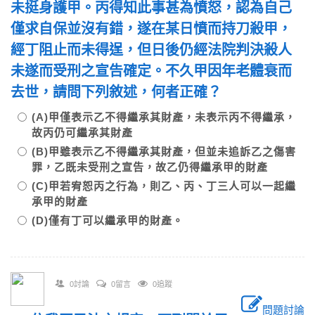
未挺身護甲。丙得知此事甚為憤怒，認為自己
僅求自保並沒有錯，遂在某日憤而持刀殺甲，
經丁阻止而未得逞，但日後仍經法院判決殺人
未遂而受刑之宣告確定。不久甲因年老體衰而
去世，請問下列敘述，何者正確？
(A)甲僅表示乙不得繼承其財產，未表示丙不得繼承，
故丙仍可繼承其財產
(B)甲雖表示乙不得繼承其財產，但並未追訴乙之傷害
罪，乙既未受刑之宣告，故乙仍得繼承甲的財產
(C)甲若宥恕丙之行為，則乙、丙、丁三人可以一起繼
承甲的財產
(D)僅有丁可以繼承甲的財產。
0討論
0留言
0追蹤
問題討論