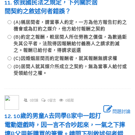
11. 依我國民法之規定，下列關於居
間契約之敘述何者錯誤？
(A)稱居間者，謂當事人約定，一方為他方報告訂約之
機會或為訂約之媒介，他方給付報酬之契約
(B)約定之報酬，較居間人所任勞務之價值，為數過鉅
失其公平者，法院得因報酬給付義務人之請求酌減
之。報酬已給付者，得請求返還
(C)因婚姻居間而約定報酬者，就其報酬無請求權
(D)居間人就其媒介所成立之契約，無為當事人給付或
受領給付之權。
0討論
0留言
0追蹤
問題討論
12. 10歲的男童A去同學B家中一起打
電動遊戲時，因一言不合吵起來，一氣之下摔
壞B父甲新購買的筆電。請問下列敘述何者錯