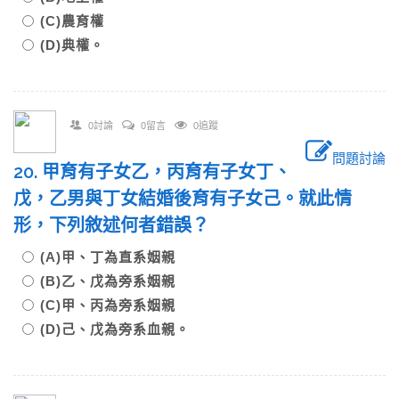
(C)農育權
(D)典權。
0討論
0留言
0追蹤
問題討論
20. 甲育有子女乙，丙育有子女丁、
戊，乙男與丁女結婚後育有子女己。就此情
形，下列敘述何者錯誤？
(A)甲、丁為直系姻親
(B)乙、戊為旁系姻親
(C)甲、丙為旁系姻親
(D)己、戊為旁系血親。