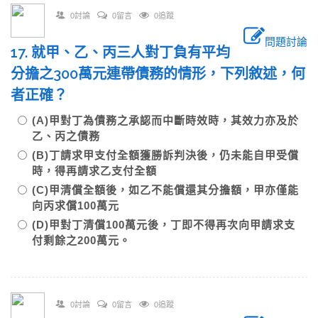
0討論
0留言
0追蹤
問題討論
17. 就甲、乙、丙三人對丁負有平均
分擔之300萬元連帶債務的情形，下列敘述，何
者正確？
(A)甲對丁為債務之承認而中斷時效時，其效力亦及於
乙、丙之債務
(B)丁請求甲支付全額獲勝訴判決後，仍未能自甲受償
時，得再請求乙支付全額
(C)甲清償全額後，如乙不能償還其分擔額，甲亦僅能
向丙求償100萬元
(D)甲對丁清償100萬元後，丁即不得再次向甲請求支
付剩餘之200萬元。
0討論
0留言
0追蹤