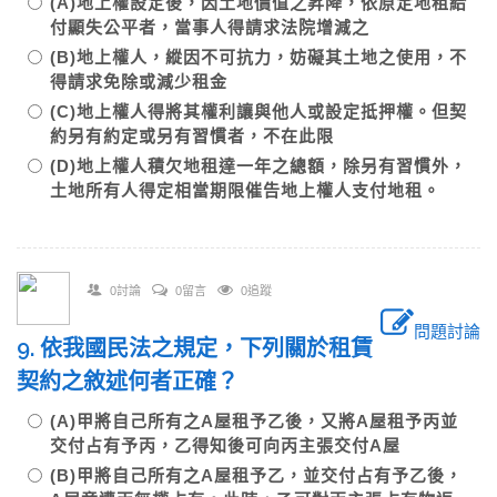
(A)地上權設定後，因土地價值之昇降，依原定地租給
付顯失公平者，當事人得請求法院增減之
(B)地上權人，縱因不可抗力，妨礙其土地之使用，不
得請求免除或減少租金
(C)地上權人得將其權利讓與他人或設定抵押權。但契
約另有約定或另有習慣者，不在此限
(D)地上權人積欠地租達一年之總額，除另有習慣外，
土地所有人得定相當期限催告地上權人支付地租。
0討論
0留言
0追蹤
問題討論
9. 依我國民法之規定，下列關於租賃
契約之敘述何者正確？
(A)甲將自己所有之A屋租予乙後，又將A屋租予丙並
交付占有予丙，乙得知後可向丙主張交付A屋
(B)甲將自己所有之A屋租予乙，並交付占有予乙後，