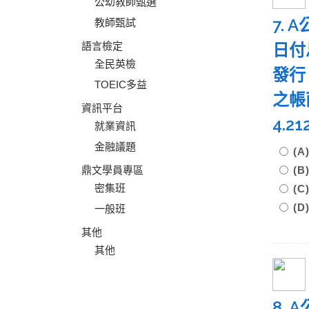
公幼教師甄選
7. 
教師甄試
語言檢定
日付
全民英檢
發行
TOEIC多益
之帳
資訊平台
4.2
就業資訊
金融議題
(A
鼎文學員專區
(B
密集班
(C
(D
一般班
其他
其他
8.