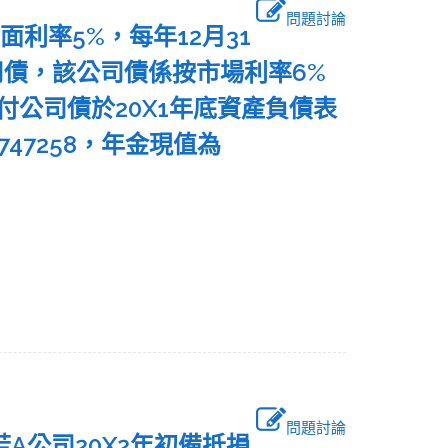
問題討論
，票面利率5%，每年12月31
公司債，該公司債係按市場利率6%
應付公司債於20X1年底資產負債表
47258，年金現值為
問題討論
，若A公司20X2年初備抵損