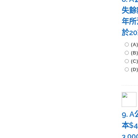
失餘額
年所
於2
(A
(B
(C
(D
9.
本$
3,