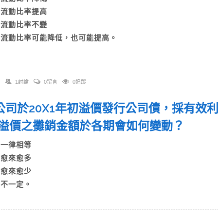
B)流動比率提高
C)流動比率不變
D)流動比率可能降低，也可能提高。
1討論
0留言
0追蹤
 A公司於20X1年初溢價發行公司債，採有
溢價之攤銷金額於各期會如何變動？
A)一律相等
B)愈來愈多
C)愈來愈少
D)不一定。