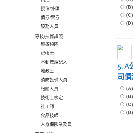
(
授信/外匯
(
債券/票券
(
股務人員
專技/技術證照
導遊領隊
記帳士
不動產經紀人
5.
地政士
司債
消防設備人員
(
報關人員
(
技術士檢定
(
社工師
(
食品技師
人身保險業務員