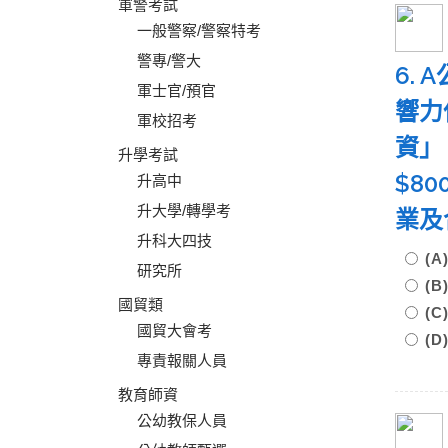
軍警考試
一般警察/警察特考
警專/警大
6.
軍士官/預官
響力
軍校招考
資」
升學考試
$8
升高中
升大學/轉學考
業及
升科大四技
(A
研究所
(B
國貿類
(C
國貿大會考
(D
專責報關人員
教育師資
公幼教保人員