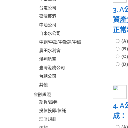
台電公司
3.
臺灣菸酒
資產
中油公司
正常
自來水公司
(A
中鋼/中鋁/中龍鋼/中碳
(B
農田水利會
(C
漢翔航空
(D
臺灣港務公司
台糖公司
其他
金融證照
期貨/證券
4.
投信投顧/信託
成
理財規劃
(
內控