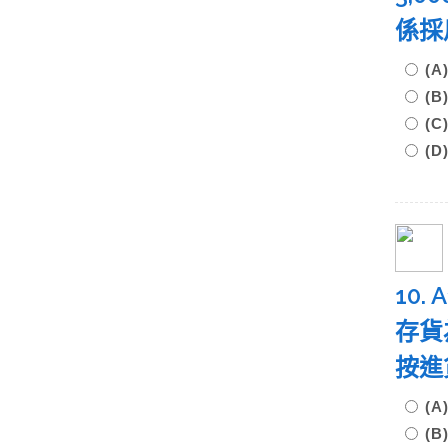
係採
(A
(B
(C
(D
10
存貨為
按進
(A
(B