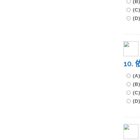
(
(
(D
10
(
(
(
(