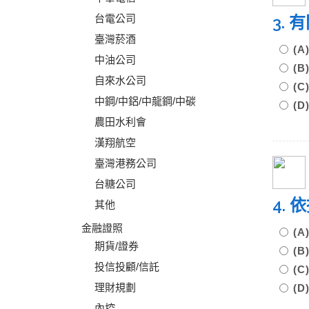
台電公司
3.
臺灣菸酒
(A
中油公司
(
自來水公司
(
中鋼/中鋁/中龍鋼/中碳
(
農田水利會
漢翔航空
臺灣港務公司
台糖公司
4.
其他
金融證照
(
期貨/證券
(
投信投顧/信託
(
理財規劃
(
內控