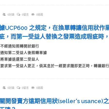
0討論
0留言
0追蹤
 依據UCP600 之規定，在換單轉讓信用狀
疵，而第一受益人替換之發票造成瑕疵時
A)不經通知照轉開狀銀行
B)通知第二受益人後照轉單據
C)將單據退還第二受益人
D)要求第一受益人更正，倘其怠於一經要求隨即更正時，轉讓銀
0討論
0留言
0追蹤
有關開發賣方遠期信用狀(seller's usan