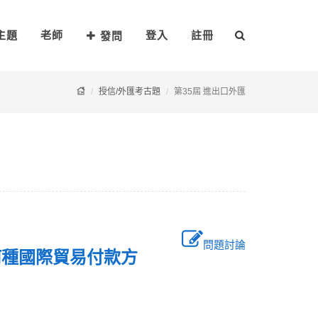
主題
老師
登入
註冊
發問
授信/外匯考古題
第35屆 進出口外匯
問題討論
何種國際貿易付款方