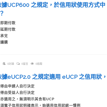
. 依據UCP600 之規定，於信用狀使用方
票？
A)即期付款
B)延期付款
C)承兌
)讓購
0討論
0留言
0追蹤
. 依據eUCP2.0 之規定適用 eUCP 之
A)得由申請人自行決定
B)得由受益人自行決定
C)亦適用之，無須明示其含有UCP
D)須電子信用狀明確表示，始適用信用狀統一慣例