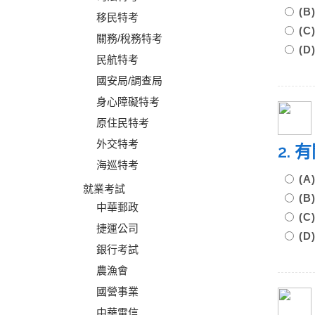
(B
移民特考
(C
關務/稅務特考
(D
民航特考
國安局/調查局
身心障礙特考
原住民特考
外交特考
2.
海巡特考
(
就業考試
(
中華郵政
(
捷運公司
(
銀行考試
農漁會
國營事業
中華電信