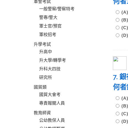
何
軍警考試
一般警察/警察特考
(
警專/警大
(
軍士官/預官
(
軍校招考
(
升學考試
升高中
升大學/轉學考
升科大四技
7. 
研究所
何
國貿類
國貿大會考
(
專責報關人員
(
教育師資
(
公幼教保人員
(