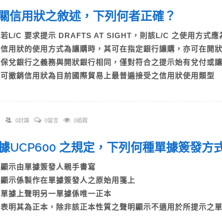
 有關信用狀之敘述，下列何者正確？
)若L/C 要求提示 DRAFTS AT SIGHT，則該L/C 之使用方式應
B)信用狀的使用方式為讓購時，其可在指定銀行讓購，亦可在
C)保兌銀行之義務與開狀銀行相同，僅對符合之提示始有兌付
D)可撤銷信用狀為目前國際貿易上最普遍接受之信用狀使用類型
0討論
0留言
0追蹤
 依據UCP600 之規定，下列何種單據簽
A)顯示由單據簽發人親手書寫
B)顯示係製作在單據簽發人之原始用箋上
C)單據上聲明另一單據係唯一正本
D)表明其為正本，除非該正本性質之聲明顯示不適用於所提示之