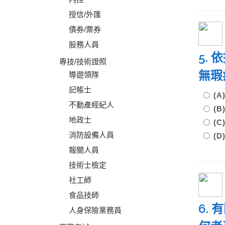
授信/外匯
債券/票券
股務人員
5.
專技/技術證照
無瑕
導遊領隊
記帳士
(
不動產經紀人
(
地政士
(
消防設備人員
(
報關人員
技術士檢定
社工師
食品技師
6. 
人身保險業務員