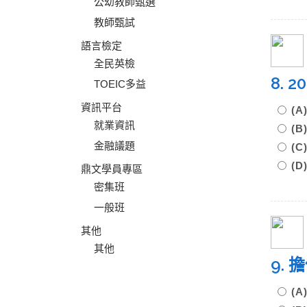
公幼教師甄選
教師甄試
語言檢定
全民英檢
8.
TOEIC多益
資訊平台
(A
就業資訊
(B
金融議題
(C
(D
鼎文學員專區
密集班
一般班
其他
其他
9.
(