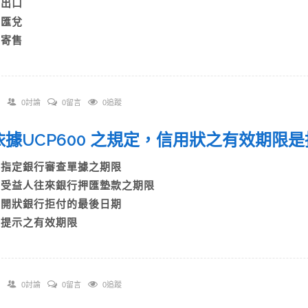
B)出口
C)匯兌
)寄售
0討論
0留言
0追蹤
. 依據UCP600 之規定，信用狀之有效期
A)指定銀行審查單據之期限
B)受益人往來銀行押匯墊款之期限
C)開狀銀行拒付的最後日期
D)提示之有效期限
0討論
0留言
0追蹤