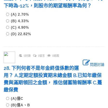
下時為-12%，則股市的期望報酬率為何？
(A) 2.70%
(B) 4.33%
(C) 4.90%
(D) 22.82%
0討論
0留言
0追蹤
問題討論
28. 下列何者不是年金終值係數的運
用？ A.定期定額投資期末總金額 B.已知年繳保
費與滿期領回之金額， 推估儲蓄險報酬率 C.躉
繳保費
(A)僅C
(B)僅A、B