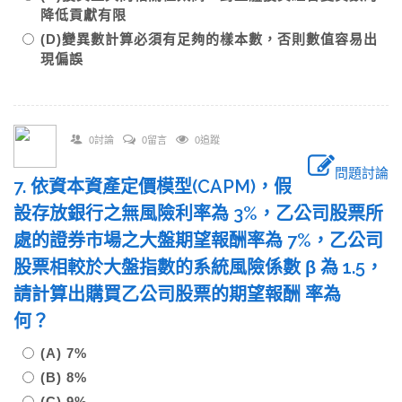
降低貢獻有限
(D)變異數計算必須有足夠的樣本數，否則數值容易出
現偏誤
0討論
0留言
0追蹤
問題討論
7. 依資本資產定價模型(CAPM)，假
設存放銀行之無風險利率為 3%，乙公司股票所
處的證券市場之大盤期望報酬率為 7%，乙公司
股票相較於大盤指數的系統風險係數 β 為 1.5，
請計算出購買乙公司股票的期望報酬 率為
何？
(A) 7%
(B) 8%
(C) 9%