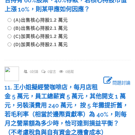
合持有 60%股票、40%存款，若核心持股市值
上漲 10%，則某甲應如何因應？
(A)出售核心持股1.2 萬元
(B)出售核心持股2.1 萬元
(C)加買核心持股1.2 萬元
(D)加買核心持股2.1 萬元
0討論
0留言
0追蹤
問題討論
11. 王小姐擬經營咖啡店，每月店租
金 5 萬元，員工總薪資 5 萬元，其他開支 1 萬
元，另裝潢費用 240 萬元， 按 5 年攤提折舊，
若毛利率（相當於邊際貢獻率）為 40%，則每
月之營業額為多少時，恰可達到損益平衡？
（不考慮稅負與自有資金之機會成本）