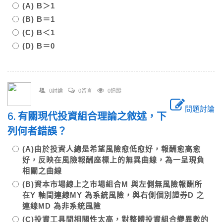
(A) Β＞1
(B) Β＝1
(C) Β＜1
(D) Β＝0
0討論
0留言
0追蹤
問題討論
6. 有關現代投資組合理論之敘述，下
列何者錯誤？
(A)由於投資人總是希望風險愈低愈好，報酬愈高愈
好，反映在風險報酬座標上的無異曲線，為一呈現負
相關之曲線
(B)資本市場線上之市場組合M 與左側無風險報酬所
在Y 軸間連線MY 為系統風險，與右側個別證券D 之
連線MD 為非系統風險
(C)投資工具間相關性太高，對整體投資組合變異數的