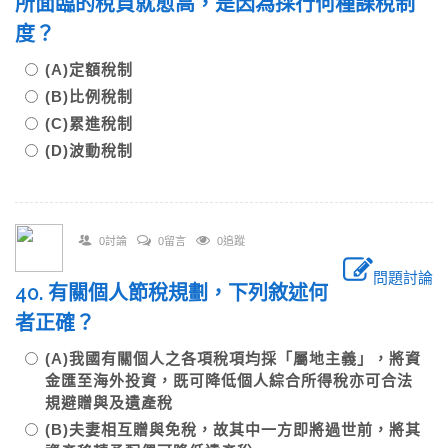
所面臨的稅負就愈高，是因為採行何種課稅制
度？
(A)定額稅制
(B)比例稅制
(C)累進稅制
(D)波動稅制
0討論
0留言
0追蹤
問題討論
40. 有關個人節稅規劃，下列敘述何
者正確？
(A)我國有關個人之各項稅項均採「屬地主義」，將資
金匯至海外投資，既可降低個人綜合所得稅亦可合法
規避贈與及遺產稅
(B)夫妻相互贈與免稅，故其中一方即將過世前，將其