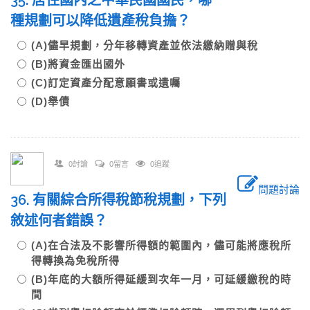
35. 居住國內之中華民國國民，哪一
種規劃可以降低遺產稅負擔？
(A)儘早規劃，分年移轉資產並依法繳納贈與稅
(B)將資金匯出國外
(C)訂定資產分配意願書或遺囑
(D)舉債
0討論
0留言
0追蹤
問題討論
36. 有關綜合所得稅節稅規劃，下列
敘述何者錯誤？
(A)在合法及不影響所得額的範圍內，儘可能將應稅所
得轉換為免稅所得
(B)年底的大額所得延緩到次年一月，可延緩繳稅的時
間