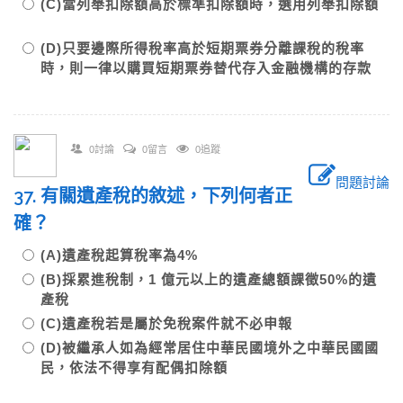
(C)當列舉扣除額高於標準扣除額時，選用列舉扣除額
(D)只要邊際所得稅率高於短期票券分離課稅的稅率
時，則一律以購買短期票券替代存入金融機構的存款
0討論
0留言
0追蹤
問題討論
37. 有關遺產稅的敘述，下列何者正
確？
(A)遺產稅起算稅率為4%
(B)採累進稅制，1 億元以上的遺產總額課徵50%的遺
產稅
(C)遺產稅若是屬於免稅案件就不必申報
(D)被繼承人如為經常居住中華民國境外之中華民國國
民，依法不得享有配偶扣除額