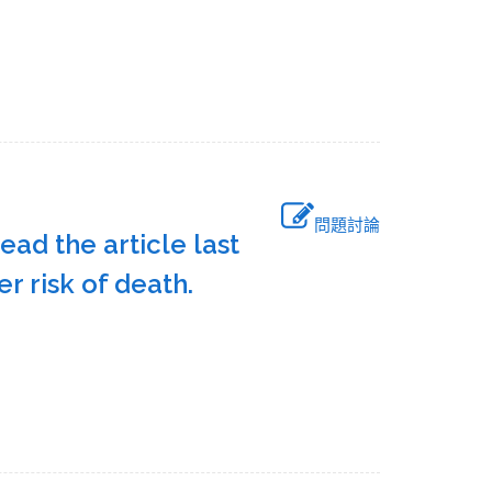
問題討論
ead the article last
er risk of death.