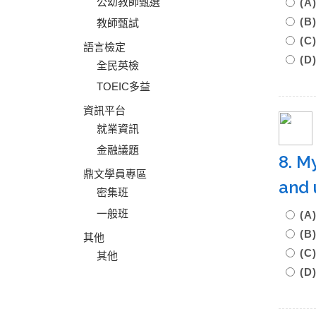
公幼教師甄選
(
(B
教師甄試
(C
語言檢定
(D
全民英檢
TOEIC多益
資訊平台
就業資訊
金融議題
8. M
鼎文學員專區
and 
密集班
一般班
(A
(B
其他
(
其他
(D