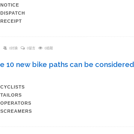
)NOTICE
)DISPATCH
)RECEIPT
0討論
0留言
0追蹤
he 10 new bike paths can be considered 
y.
)CYCLISTS
)TAILORS
C)OPERATORS
)SCREAMERS