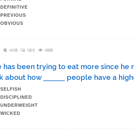
)DEFINITIVE
)PREVIOUS
)OBVIOUS
0討論
0留言
0追蹤
e has been trying to eat more since he r
k about how
people have a high
)SELFISH
)DISCIPLINED
C)UNDERWEIGHT
)WICKED