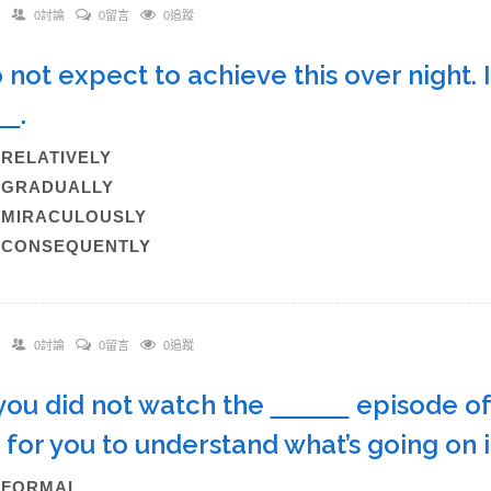
0討論
0留言
0追蹤
o not expect to achieve this over night.
.
)RELATIVELY
B)GRADUALLY
)MIRACULOUSLY
)CONSEQUENTLY
0討論
0留言
0追蹤
f you did not watch the
episode of
 for you to understand what’s going on 
A)FORMAL