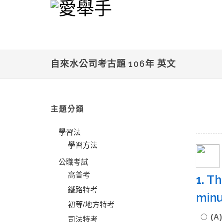
自來水公司考古題 106年 英文
主題分類
學習法
學習方法
公職考試
高普考
1. T
鐵路特考
minu
初等/地方特考
(A
司法特考