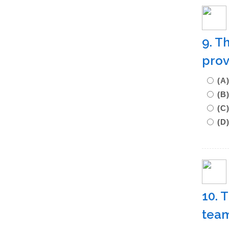
9. T
prov
(A
(B
(C
(D
10. 
team