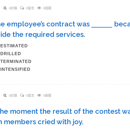
0討論
0留言
0追蹤
he employee’s contract was
becau
ide the required services.
)ESTIMATED
)DRILLED
)TERMINATED
)INTENSIFIED
0討論
0留言
0追蹤
The moment the result of the contest w
 members cried with joy.