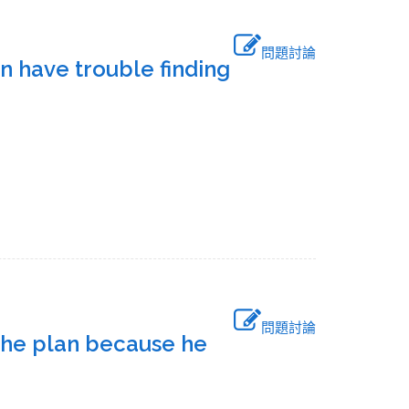
問題討論
n have trouble finding
問題討論
the plan because he