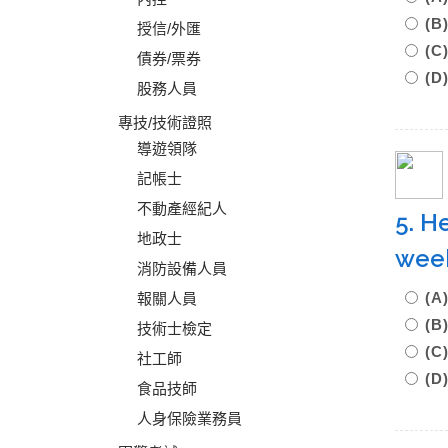
(B
授信/外匯
(C
債券/票券
(D
股務人員
專技/技術證照
導遊領隊
記帳士
不動產經紀人
5. H
地政士
wee
消防設備人員
(A
報關人員
(B
技術士檢定
(
社工師
(D
食品技師
人身保險業務員