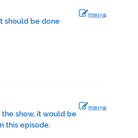
問題討論
 It should be done
問題討論
 the show, it would be
in this episode.