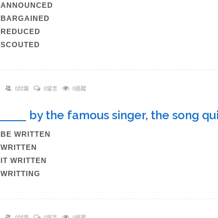
A)ANNOUNCED
)BARGAINED
C)REDUCED
)SCOUTED
0討論
0留言
0追蹤
by the famous singer, the song q
)BE WRITTEN
)WRITTEN
)IT WRITTEN
)WRITTING
0討論
0留言
0追蹤