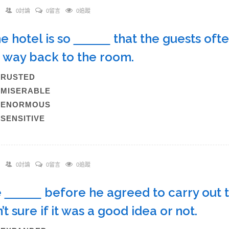
0討論
0留言
0追蹤
he hotel is so
that the guests ofte
r way back to the room.
A)RUSTED
)MISERABLE
C)ENORMOUS
)SENSITIVE
0討論
0留言
0追蹤
e
before he agreed to carry out 
’t sure if it was a good idea or not.