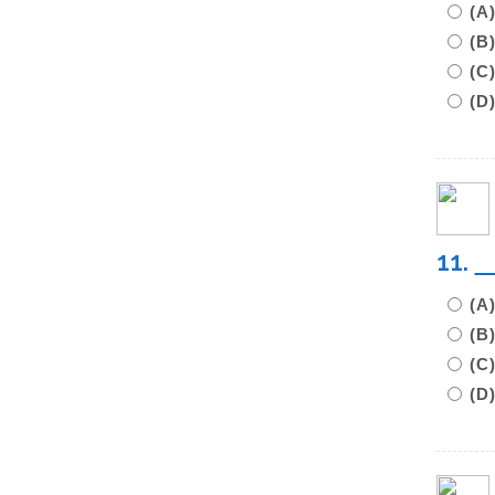
(
(B
(
(D
11.
(A
(B
(C
(D