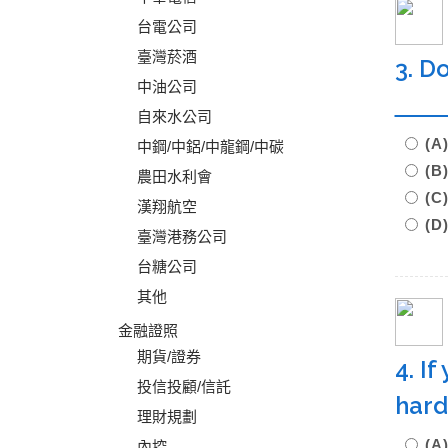
台電公司
臺灣菸酒
3. D
中油公司
自來水公司
(A
中鋼/中鋁/中龍鋼/中碳
(
農田水利會
(C
漢翔航空
(D
臺灣港務公司
台糖公司
其他
金融證照
期貨/證券
4. I
投信投顧/信託
hard
理財規劃
(
內控