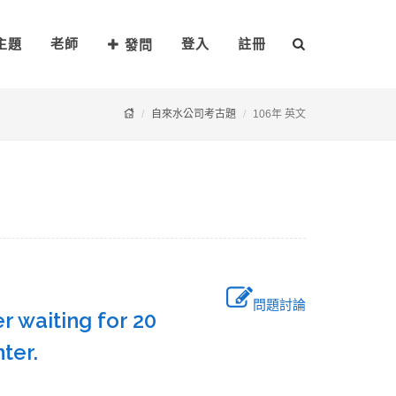
主題
老師
登入
註冊
發問
自來水公司考古題
106年 英文
問題討論
r waiting for 20
unter.