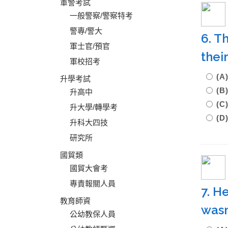
軍警考試
一般警察/警察特考
警專/警大
6. T
軍士官/預官
thei
軍校招考
(
升學考試
(B
升高中
(
升大學/轉學考
(D
升科大四技
研究所
國貿類
國貿大會考
專責報關人員
7. H
教育師資
wasn
公幼教保人員