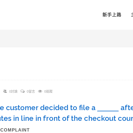
新手上路
0討論
0留言
0追蹤
he customer decided to file a
afte
tes in line in front of the checkout co
)COMPLAINT