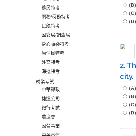
(B
移民特考
(C
關務/稅務特考
(D
民航特考
國安局/調查局
身心障礙特考
原住民特考
外交特考
2. T
海巡特考
cit
就業考試
(A
中華郵政
(B
捷運公司
(
銀行考試
(D
農漁會
國營事業
中華電信