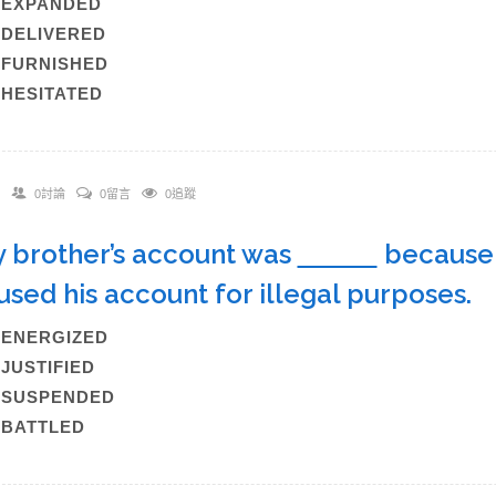
A)EXPANDED
)DELIVERED
)FURNISHED
)HESITATED
0討論
0留言
0追蹤
y brother’s account was
because 
used his account for illegal purposes
)ENERGIZED
)JUSTIFIED
C)SUSPENDED
)BATTLED