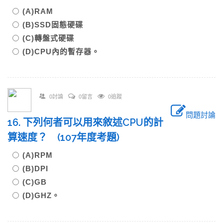
(A)RAM
(B)SSD固態硬碟
(C)轉盤式硬碟
(D)CPU內的暫存器。
0討論
0留言
0追蹤
問題討論
16. 下列何者可以用來敘述CPU的計
算速度？ (107年度考題)
(A)RPM
(B)DPI
(C)GB
(D)GHZ。