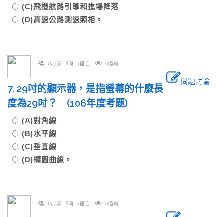
(C)飛機航路引導和進場降落
(D)高速公路測速照相。
0討論
0留言
0追蹤
問題討論
7. 29吋的顯示器，是指螢幕的什麼長
度為29吋？ (106年度考題)
(A)對角線
(B)水平線
(C)垂直線
(D)橢圓曲線。
0討論
0留言
0追蹤