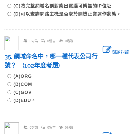
(C)將完整網域名稱對應出電腦可辨識的IP位址
(D)可以查詢網路主機是否處於開機正常運作狀態。
0討論
0留言
0追蹤
問題討論
35. 網域命名中，哪一種代表公司行
號？ (102年度考題)
(A)ORG
(B)COM
(C)GOV
(D)EDU。
0討論
0留言
0追蹤