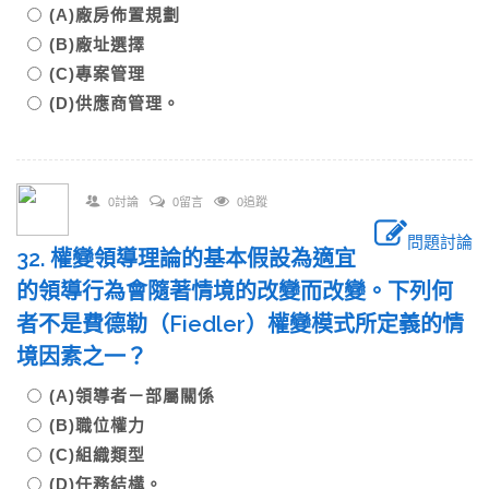
(A)廠房佈置規劃
(B)廠址選擇
(C)專案管理
(D)供應商管理。
0討論
0留言
0追蹤
問題討論
32. 權變領導理論的基本假設為適宜
的領導行為會隨著情境的改變而改變。下列何
者不是費德勒（Fiedler）權變模式所定義的情
境因素之一？
(A)領導者－部屬關係
(B)職位權力
(C)組織類型
(D)任務結構。