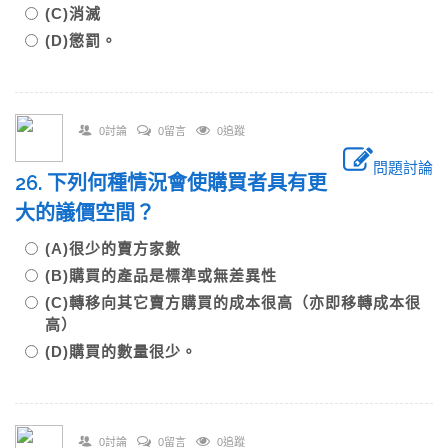
(C)消滅
(D)懲罰。
0討論
0留言
0追蹤
問題討論
26. 下列何種情況會使購買者具有更
大的議價空間？
(A)很少的賣方家數
(B)購買的產品是標準或無差異性
(C)轉移向其它賣方購買的成本很高（亦即移轉成本很
高）
(D)購買的數量很少。
0討論
0留言
0追蹤