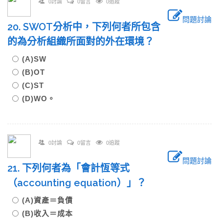
0討論
0留言
0追蹤
問題討論
20. SWOT分析中，下列何者所包含
的為分析組織所面對的外在環境？
(A)SW
(B)OT
(C)ST
(D)WO。
0討論
0留言
0追蹤
問題討論
21. 下列何者為「會計恆等式
（accounting equation）」？
(A)資產＝負債
(B)收入＝成本