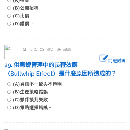
(A)拍賣
(B)公開招標
(C)比價
(D)議價。
0討論
0留言
0追蹤
問題討論
29. 供應鏈管理中的長鞭效應
（Bullwhip Effect）是什麼原因所造成的？
(A)資訊不一致與不透明
(B)生產策略錯誤
(C)夥伴談判失敗
(D)策略選擇錯誤。