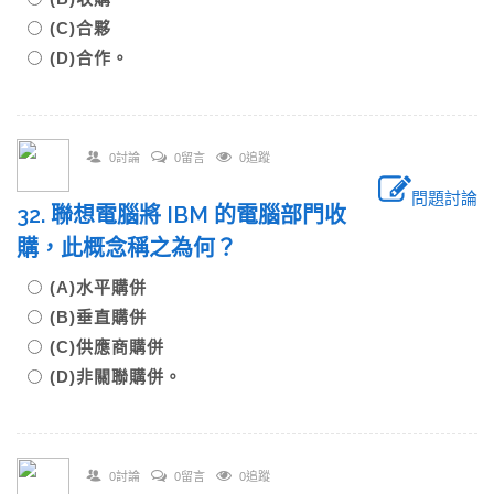
(C)合夥
(D)合作。
0討論
0留言
0追蹤
問題討論
32. 聯想電腦將 IBM 的電腦部門收
購，此概念稱之為何？
(A)水平購併
(B)垂直購併
(C)供應商購併
(D)非關聯購併。
0討論
0留言
0追蹤