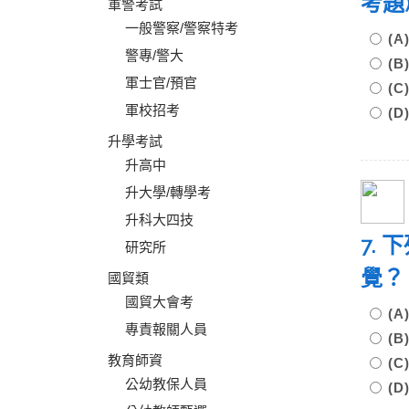
考題
軍警考試
一般警察/警察特考
(
警專/警大
(
軍士官/預官
(
軍校招考
(
升學考試
升高中
升大學/轉學考
升科大四技
7.
研究所
覺？
國貿類
國貿大會考
(
專責報關人員
(
教育師資
(
公幼教保人員
(