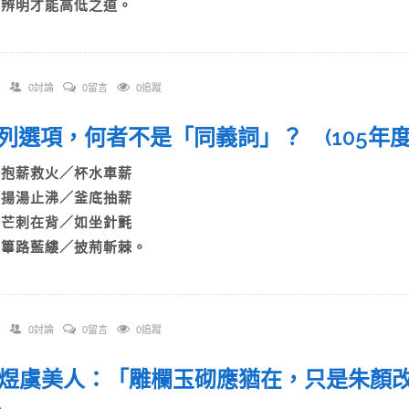
D)辨明才能高低之道。
0討論
0留言
0追蹤
 下列選項，何者不是「同義詞」？ (105年
A)抱薪救火／杯水車薪
B)揚湯止沸／釜底抽薪
C)芒刺在背／如坐針氈
D)篳路藍縷／披荊斬棘。
0討論
0留言
0追蹤
 李煜虞美人：「雕欄玉砌應猶在，只是朱顏改