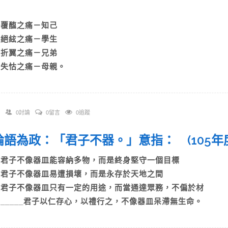
)
A)覆醢之痛－知己
B)絕絃之痛－學生
C)折翼之痛－兄弟
D)失怙之痛－母親。
0討論
0留言
0追蹤
. 論語為政：「君子不器。」意指： (105
A)君子不像器皿能容納多物，而是終身堅守一個目標
B)君子不像器皿易遭損壞，而是永存於天地之間
C)君子不像器皿只有一定的用途，而當通達眾務，不偏於材
D)_____君子以仁存心，以禮行之，不像器皿呆滯無生命。