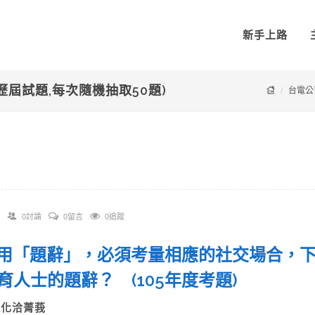
新手上路
年歷屆試題,每次隨機抽取50題)
台電公
0討論
0留言
0追蹤
 使用「題辭」，必須考量相應的社交場合，
育人士的題辭？ (105年度考題)
A)化洽菁莪