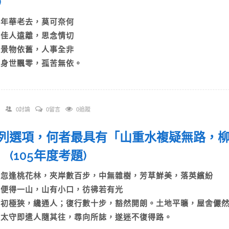
)
A)年華老去，莫可奈何
B)佳人遠離，思念情切
C)景物依舊，人事全非
D)身世飄零，孤苦無依。
0討論
0留言
0追蹤
 下列選項，何者最具有「山重水複疑無路，
 (105年度考題)
A)忽逢桃花林，夾岸數百步，中無雜樹，芳草鮮美，落英繽紛
B)便得一山，山有小口，彷彿若有光
C)初極狹，纔通人；復行數十步，豁然開朗。土地平曠，屋舍
D)太守即遣人隨其往，尋向所誌，遂迷不復得路。