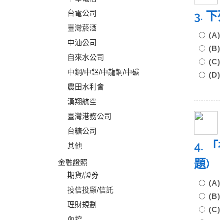
台電公司
3.
臺灣菸酒
(A
中油公司
(
自來水公司
(
中鋼/中鋁/中龍鋼/中碳
(
農田水利會
漢翔航空
臺灣港務公司
台糖公司
4.
其他
題
金融證照
期貨/證券
(
投信投顧/信託
(
理財規劃
(
內控