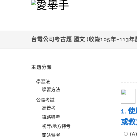
台電公司考古題 國文 (收錄105年~113
主題分類
學習法
學習方法
公職考試
高普考
1.
鐵路特考
或教
初等/地方特考
(
司法特考