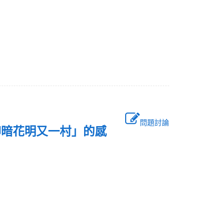
問題討論
柳暗花明又一村」的感
儼然