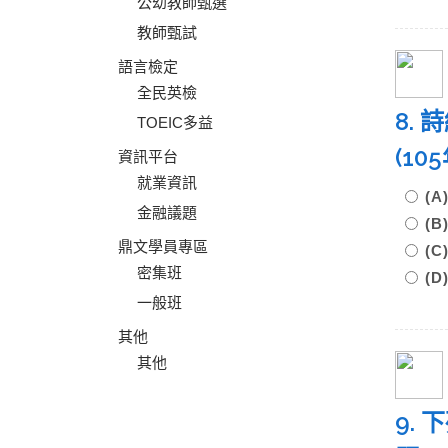
公幼教師甄選
教師甄試
語言檢定
全民英檢
8.
TOEIC多益
(1
資訊平台
就業資訊
(
金融議題
(
鼎文學員專區
(
密集班
(
一般班
其他
其他
9.