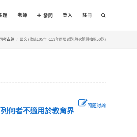
主題
老師
登入
註冊
發問
司考古題
國文 (收錄105年~113年歷屆試題,每次隨機抽取50題)
問題討論
下列何者不適用於教育界