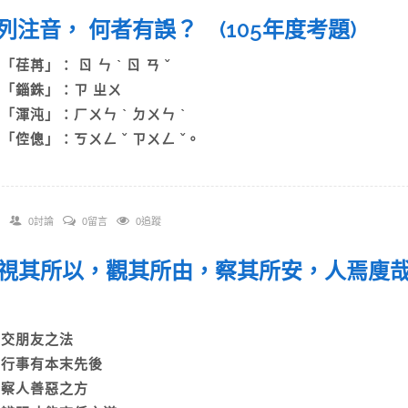
 下列注音， 何者有誤？ (105年度考題)
)「荏苒」： ㄖ ㄣ ˋ ㄖ ㄢ ˇ
B)「錙銖」：ㄗ ㄓㄨ
C)「渾沌」：ㄏㄨㄣ ˋ ㄉㄨㄣ ˋ
D)「倥傯」：ㄎㄨㄥ ˇ ㄗㄨㄥ ˇ。
0討論
0留言
0追蹤
 「視其所以，觀其所由，察其所安，人焉廋哉
)
A)交朋友之法
B)行事有本末先後
C)察人善惡之方