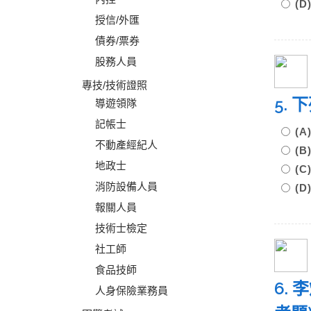
(
授信/外匯
債券/票券
股務人員
專技/技術證照
5.
導遊領隊
記帳士
(
不動產經紀人
(
地政士
(
消防設備人員
(
報關人員
技術士檢定
社工師
食品技師
6.
人身保險業務員