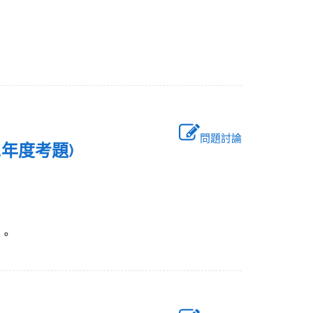
問題討論
05年度考題)
以待
了。