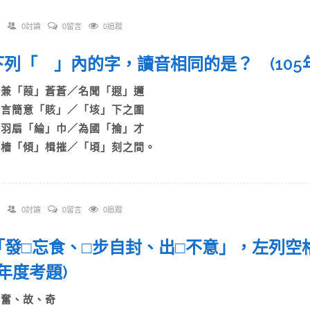
0討論
0留言
0追蹤
. 下列「 」內的字，讀音相同的是？ (10
A)兼「葭」蒼蒼／名聞「遐」邇
B)言簡意「賅」／「垓」下之圍
C)羽扇「綸」巾／為國「掄」才
D)檣「傾」楫摧／「頃」刻之間。
0討論
0留言
0追蹤
. 「發□忘食、□步自封、出□不意」，左
05年度考題)
A)奮、故、奇