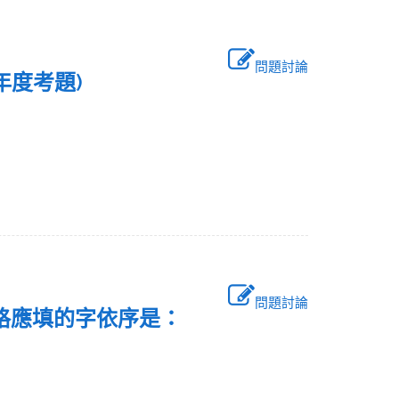
問題討論
5年度考題)
問題討論
列空格應填的字依序是：