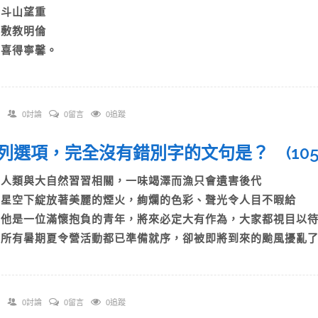
B)斗山望重
C)敷教明倫
D)喜得寧馨。
0討論
0留言
0追蹤
 下列選項，完全沒有錯別字的文句是？ (1
A)人類與大自然習習相關，一味竭澤而漁只會遺害後代
B)星空下綻放著美麗的煙火，絢爛的色彩、聲光令人目不暇給
C)他是一位滿懷抱負的青年，將來必定大有作為，大家都視目
D)所有暑期夏令營活動都已準備就序，卻被即將到來的颱風擾亂
0討論
0留言
0追蹤