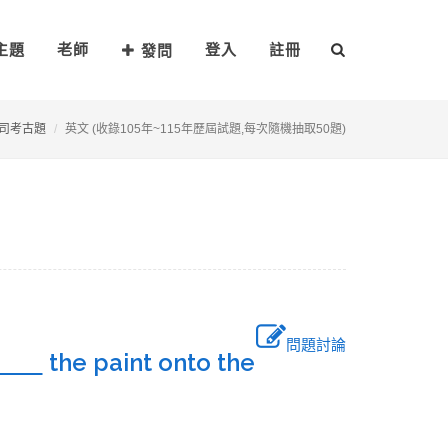
主題
老師
登入
註冊
發問
司考古題
英文 (收錄105年~115年歷屆試題,每次隨機抽取50題)
問題討論
the paint onto the