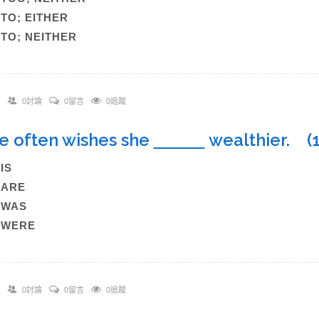
)TO; EITHER
)TO; NEITHER
0討論
0留言
0追蹤
he often wishes she
wealthier.
)IS
)ARE
)WAS
)WERE
0討論
0留言
0追蹤