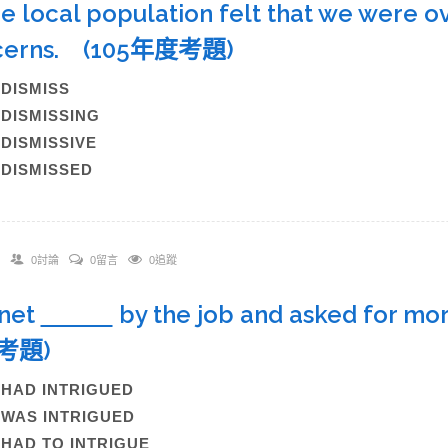
he local population felt that we were o
cerns. (105年度考題)
)DISMISS
)DISMISSING
)DISMISSIVE
)DISMISSED
0討論
0留言
0追蹤
anet
by the job and asked for mo
考題)
)HAD INTRIGUED
)WAS INTRIGUED
)HAD TO INTRIGUE