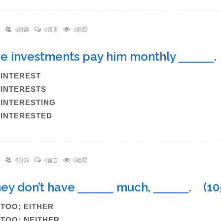
0討論
0留言
0追蹤
he investments pay him monthly
)INTEREST
)INTERESTS
)INTERESTING
)INTERESTED
0討論
0留言
0追蹤
hey don’t have
much,
. (1
)TOO; EITHER
)TOO; NEITHER