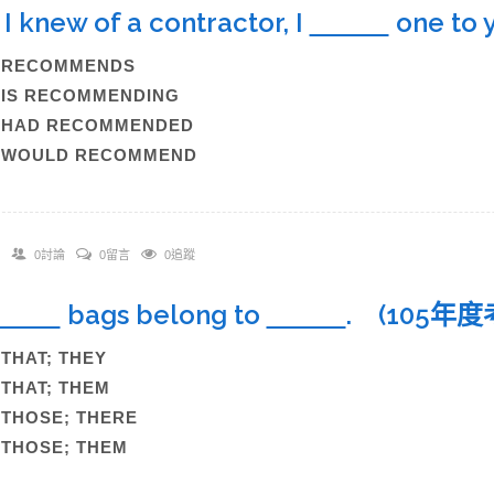
f I knew of a contractor, I
one to
)RECOMMENDS
)IS RECOMMENDING
)HAD RECOMMENDED
)WOULD RECOMMEND
0討論
0留言
0追蹤
bags belong to
. (105年度
)THAT; THEY
)THAT; THEM
)THOSE; THERE
)THOSE; THEM