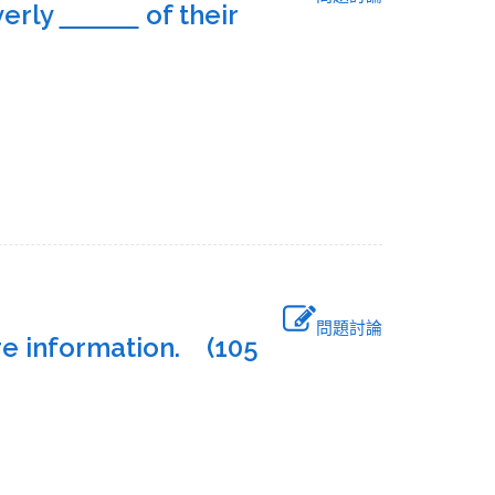
verly
of their
問題討論
re information. (105