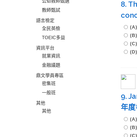
公幼教師甄選
8. T
教師甄試
con
語言檢定
(A
全民英檢
(B
TOEIC多益
(C
資訊平台
(D
就業資訊
金融議題
鼎文學員專區
密集班
一般班
9. J
其他
年度
其他
(A
(B
(C