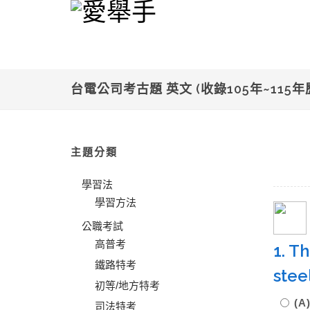
台電公司考古題 英文 (收錄105年~115
主題分類
學習法
學習方法
公職考試
高普考
1. T
鐵路特考
ste
初等/地方特考
(A
司法特考