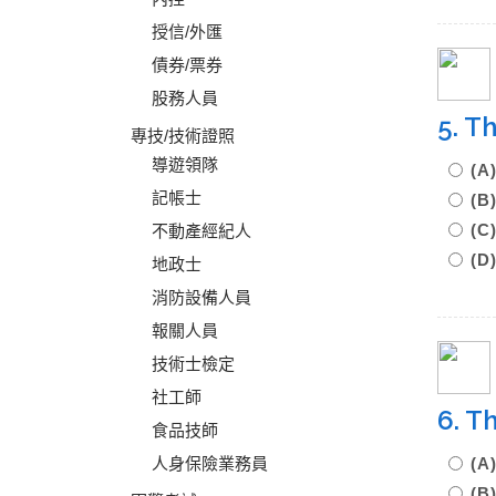
授信/外匯
債券/票券
股務人員
5. T
專技/技術證照
導遊領隊
(A
記帳士
(B
(C
不動產經紀人
(D
地政士
消防設備人員
報關人員
技術士檢定
社工師
6. T
食品技師
人身保險業務員
(A
(B