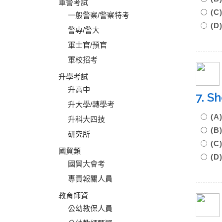
軍警考試
(C
一般警察/警察特考
(D
警專/警大
軍士官/預官
軍校招考
升學考試
升高中
7. S
升大學/轉學考
(A
升科大四技
(B
研究所
(C
國貿類
(D
國貿大會考
專責報關人員
教育師資
公幼教保人員