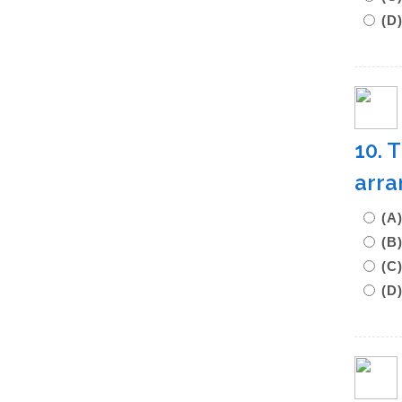
(D
10. 
arra
(A
(B
(C
(D