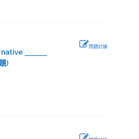
問題討論
rnative
考題)