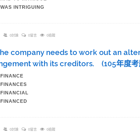
)WAS INTRIGUING
0討論
0留言
0追蹤
The company needs to work out an alte
ngement with its creditors. (105年度
)FINANCE
)FINANCES
)FINANCIAL
)FINANCED
0討論
0留言
0追蹤