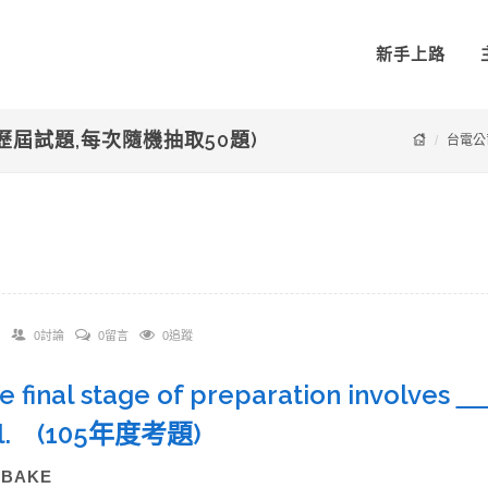
新手上路
年歷屆試題,每次隨機抽取50題)
台電公
0討論
0留言
0追蹤
he final stage of preparation involves
el. (105年度考題)
)BAKE