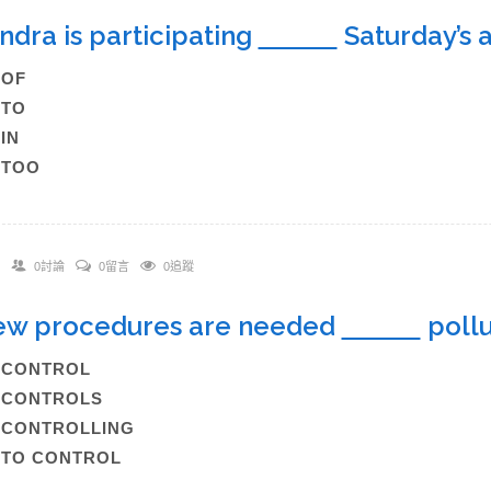
andra is participating
Saturday’s
)OF
)TO
)IN
)TOO
0討論
0留言
0追蹤
ew procedures are needed
poll
)CONTROL
)CONTROLS
)CONTROLLING
)TO CONTROL