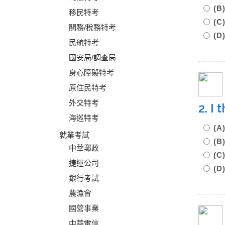
(B
移民特考
(C
關務/稅務特考
(D
民航特考
國安局/調查局
身心障礙特考
原住民特考
外交特考
2. I
海巡特考
(A
就業考試
(B
中華郵政
(C
捷運公司
(D
銀行考試
農漁會
國營事業
中華電信