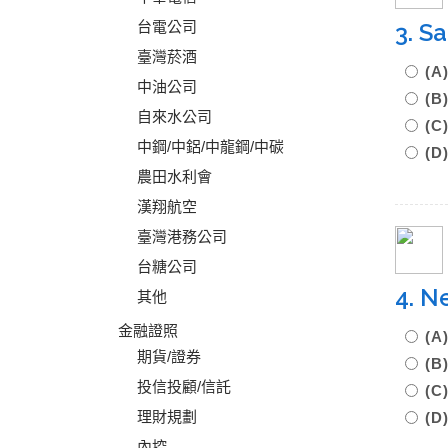
台電公司
3. S
臺灣菸酒
(A
中油公司
(B
自來水公司
(C
中鋼/中鋁/中龍鋼/中碳
(D
農田水利會
漢翔航空
臺灣港務公司
台糖公司
4. N
其他
金融證照
(A
期貨/證券
(B
投信投顧/信託
(C
理財規劃
(D
內控