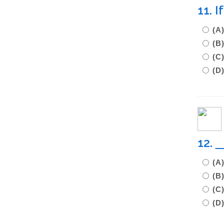
11. I
(A
(B
(C
(D
12.
(A
(B
(C
(D