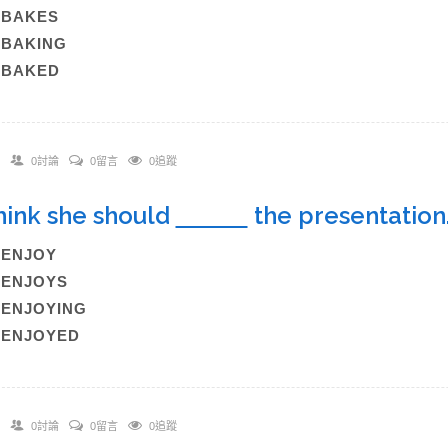
)BAKES
)BAKING
)BAKED
0討論
0留言
0追蹤
 think she should
the presentati
)ENJOY
)ENJOYS
)ENJOYING
)ENJOYED
0討論
0留言
0追蹤