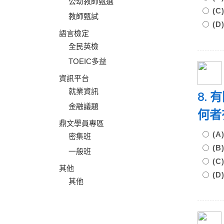
公幼教師甄選
(
教師甄試
(
語言檢定
全民英檢
TOEIC多益
資訊平台
就業資訊
8.
金融議題
何者
鼎文學員專區
(
密集班
(
一般班
(
其他
(
其他