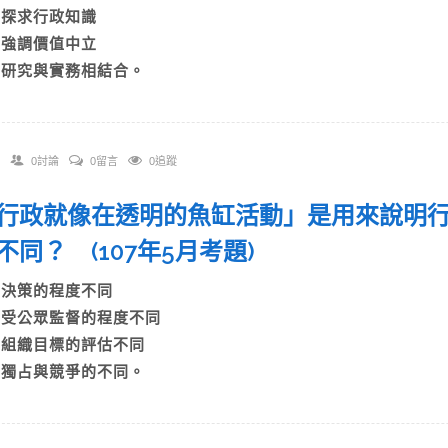
B)探求行政知識
C)強調價值中立
D)研究與實務相結合。
0討論
0留言
0追蹤
 「行政就像在透明的魚缸活動」是用來說明
不同？ (107年5月考題)
A)決策的程度不同
B)受公眾監督的程度不同
C)組織目標的評估不同
D)獨占與競爭的不同。