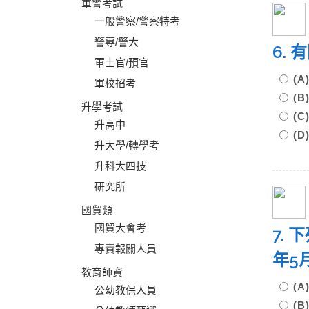
軍警考試
一般警察/警察特考
警專/警大
6.
軍士官/預官
(
軍校招考
(
升學考試
(
升高中
(
升大學/轉學考
升科大四技
研究所
國貿類
國貿大會考
7.
專責報關人員
年5
教育師資
(
公幼教保人員
(