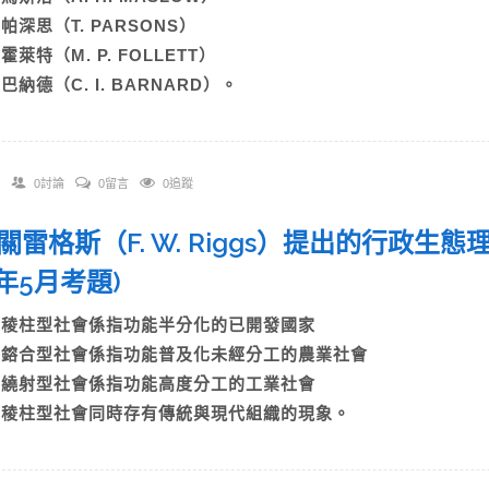
B)帕深思（T. PARSONS）
)霍萊特（M. P. FOLLETT）
)巴納德（C. I. BARNARD）。
0討論
0留言
0追蹤
 有關雷格斯（F. W. Riggs）提出的行
07年5月考題)
A)稜柱型社會係指功能半分化的已開發國家
B)鎔合型社會係指功能普及化未經分工的農業社會
C)繞射型社會係指功能高度分工的工業社會
D)稜柱型社會同時存有傳統與現代組織的現象。