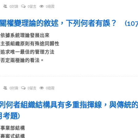
0討論
0留言
0追蹤
 有關權變理論的敘述，下列何者有誤？ (10
A)依據系統理論發展出來
B)主張組織原則有殊途同歸性
C)追求唯一最佳的管理方法
D)否定兩極論的看法。
0討論
0留言
0追蹤
 下列何者組織結構具有多重指揮線，與傳統的
月考題)
A)事業部結構
B)專案式結構