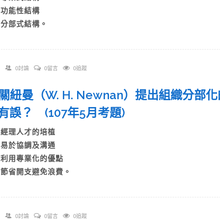
C)功能性結構
D)分部式結構。
0討論
0留言
0追蹤
 有關紐曼（W. H. Newnan）提出組織
有誤？ (107年5月考題)
A)經理人才的培植
B)易於協調及溝通
C)利用專業化的優點
D)節省開支避免浪費。
0討論
0留言
0追蹤