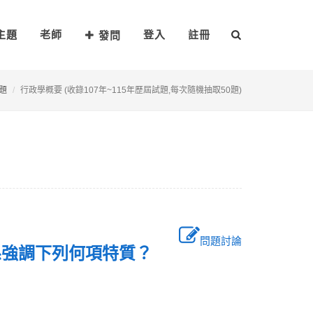
主題
老師
登入
註冊
發問
題
行政學概要 (收錄107年~115年歷屆試題,每次隨機抽取50題)
問題討論
要係強調下列何項特質？