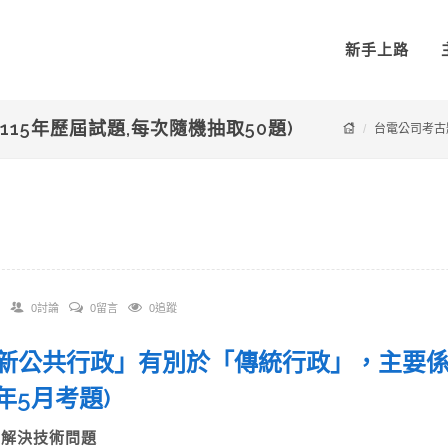
新手上路
115年歷屆試題,每次隨機抽取50題)
台電公司考古
0討論
0留言
0追蹤
 「新公共行政」有別於「傳統行政」，主
07年5月考題)
A)解決技術問題