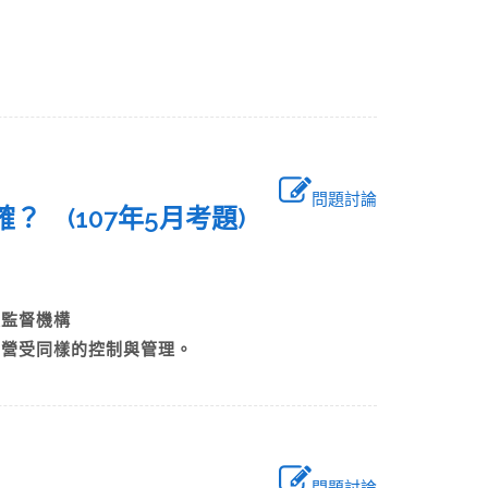
問題討論
？ (107年5月考題)
節制
事及監督機構
經營受同樣的控制與管理。
問題討論