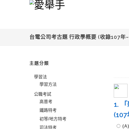
台電公司考古題 行政學概要 (收錄107年~
主題分類
學習法
學習方法
公職考試
高普考
1.
鐵路特考
(1
初等/地方特考
(
司法特考