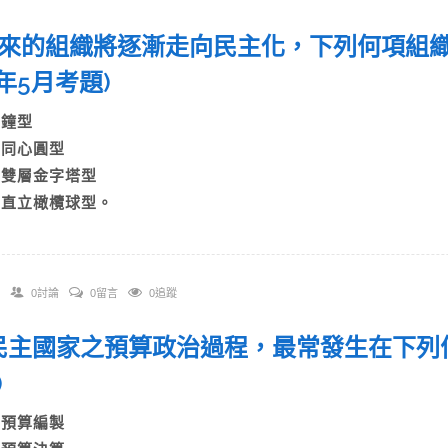
 未來的組織將逐漸走向民主化，下列何項
07年5月考題)
A)鐘型
B)同心圓型
C)雙層金字塔型
D)直立橄欖球型。
0討論
0留言
0追蹤
. 民主國家之預算政治過程，最常發生在下列何
)
A)預算編製