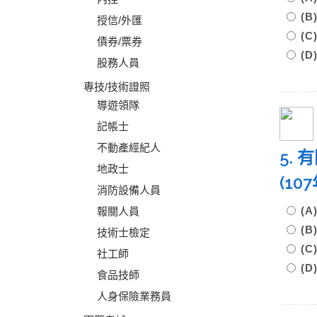
(
授信/外匯
(C
債券/票券
(D
股務人員
專技/技術證照
導遊領隊
記帳士
不動產經紀人
5.
地政士
(1
消防設備人員
(
報關人員
(
技術士檢定
(
社工師
(
食品技師
人身保險業務員