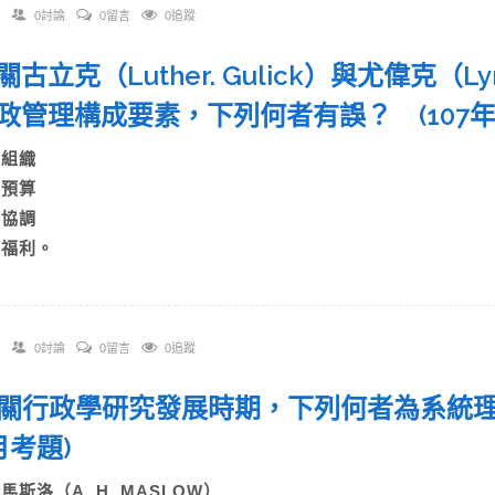
0討論
0留言
0追蹤
有關古立克（Luther. Gulick）與尤偉克（Lynd
政管理構成要素，下列何者有誤？ (107
A)組織
B)預算
C)協調
D)福利。
0討論
0留言
0追蹤
 有關行政學研究發展時期，下列何者為系統理
月考題)
A)馬斯洛（A. H. MASLOW）