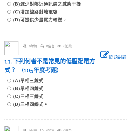
(B)減少對鄰近通訊線之感應干擾
(C)增加線路對地電容
(D)可提供少量電力輸送。
0討論
0留言
0追蹤
問題討論
13. 下列何者不是常見的低壓配電方
式？ (105年度考題)
(A)單相三線式
(B)單相四線式
(C)三相三線式
(D)三相四線式。
0討論
0留言
0追蹤