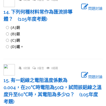
問題討論
14. 下列何種材料常作為匯流排導
體？ (105年度考題)
(A)銅
(B)銀
(C)鋼
(D)鐵。
0討論
0留言
0追蹤
問題討論
15. 有一鋁線之電阻溫度係數為
0.004，在20℃時電阻為50Ω，試問該鋁線之溫
度升至60℃時，其電阻為多少Ω？ (105年度
考題)