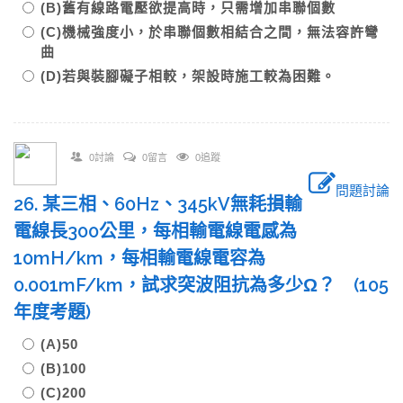
(B)舊有線路電壓欲提高時，只需增加串聯個數
(C)機械強度小，於串聯個數相結合之間，無法容許彎
曲
(D)若與裝腳礙子相較，架設時施工較為困難。
0討論
0留言
0追蹤
問題討論
26. 某三相、60Hz、345kV無耗損輸
電線長300公里，每相輸電線電感為
10mH/km，每相輸電線電容為
0.001mF/km，試求突波阻抗為多少Ω？ (105
年度考題)
(A)50
(B)100
(C)200