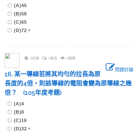
(A)45
(B)58
(C)65
(D)72。
0討論
0留言
0追蹤
問題討論
16. 某一導線若將其均勻的拉長為原
長度的4倍，則該導線的電阻會變為原導線之幾
倍？ (105年度考題)
(A)4
(B)8
(C)16
(D)32。