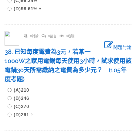
(C)96.34%
(D)98.61%。
0討論
0留言
0追蹤
問題討論
38. 已知每度電費為3元，若某一
1000W之家用電鍋每天使用3小時，試求使用該
電鍋30天所需繳納之電費為多少元？ (105年
度考題)
(A)210
(B)246
(C)270
(D)291。