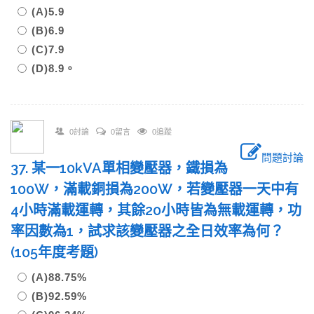
(A)5.9
(B)6.9
(C)7.9
(D)8.9。
0討論
0留言
0追蹤
問題討論
37. 某一10kVA單相變壓器，鐵損為
100W，滿載銅損為200W，若變壓器一天中有
4小時滿載運轉，其餘20小時皆為無載運轉，功
率因數為1，試求該變壓器之全日效率為何？
(105年度考題)
(A)88.75%
(B)92.59%