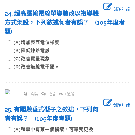
問題討論
24. 超高壓輸電線單導體改以複導體
方式架設，下列敘述何者有誤？ (105年度考
題)
(A)增加表面電位梯度
(B)降低線路電感
(C)改善電暈現象
(D)改善無線電干擾。
0討論
0留言
0追蹤
問題討論
25. 有關懸垂式礙子之敘述，下列何
者有誤？ (105年度考題)
(A)整串中有某一個損壞，可單獨更換