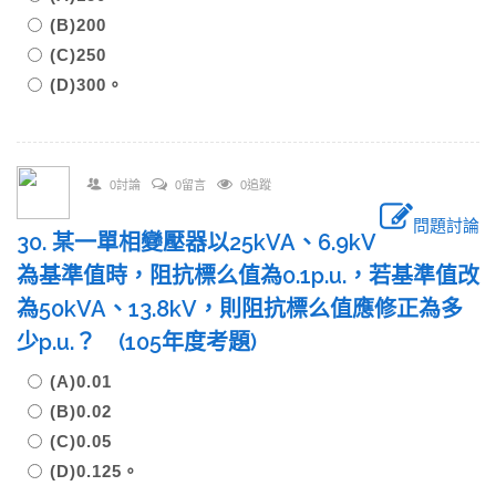
(B)200
(C)250
(D)300。
0討論
0留言
0追蹤
問題討論
30. 某一單相變壓器以25kVA、6.9kV
為基準值時，阻抗標么值為0.1p.u.，若基準值改
為50kVA、13.8kV，則阻抗標么值應修正為多
少p.u.？ (105年度考題)
(A)0.01
(B)0.02
(C)0.05
(D)0.125。