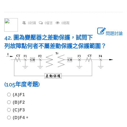
0討論
0留言
0追蹤
問題討論
42. 圖為變壓器之差動保護，試問下
列故障點何者不屬差動保護之保護範圍？
(105年度考題)
(A)F1
(B)F2
(C)F3
(D)F4。