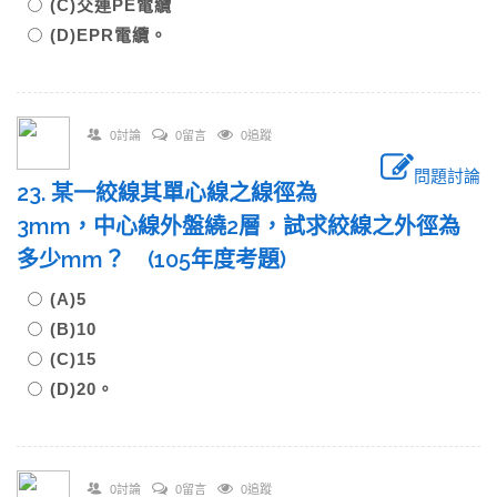
(C)交連PE電纜
(D)EPR電纜。
0討論
0留言
0追蹤
問題討論
23. 某一絞線其單心線之線徑為
3mm，中心線外盤繞2層，試求絞線之外徑為
多少mm？ (105年度考題)
(A)5
(B)10
(C)15
(D)20。
0討論
0留言
0追蹤