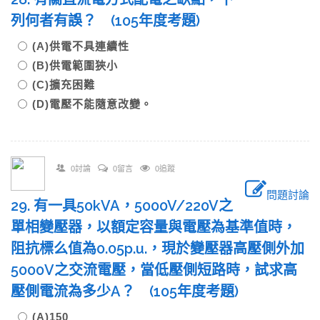
列何者有誤？ (105年度考題)
(A)供電不具連續性
(B)供電範圍狹小
(C)擴充困難
(D)電壓不能隨意改變。
0討論
0留言
0追蹤
問題討論
29. 有一具50kVA，5000V/220V之
單相變壓器，以額定容量與電壓為基準值時，
阻抗標么值為0.05p.u.，現於變壓器高壓側外加
5000V之交流電壓，當低壓側短路時，試求高
壓側電流為多少A？ (105年度考題)
(A)150