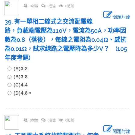
0討論
0留言
0追蹤
問題討論
39. 有一單相二線式之交流配電線
路，負載端電壓為110V，電流為50A，功率因
數為0.8（落後），每線之電阻為0.04Ω、感抗
為0.01Ω，試求線路之電壓降為多少V？ (105
年度考題)
(A)3.2
(B)3.8
(C)4.4
(D)4.8。
0討論
0留言
0追蹤
問題討論