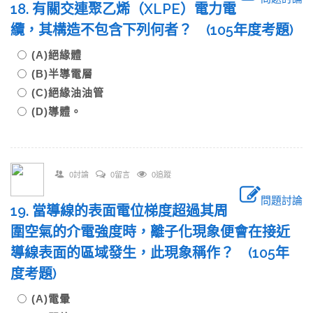
18. 有關交連聚乙烯（XLPE）電力電
纜，其構造不包含下列何者？ (105年度考題)
(A)絕緣體
(B)半導電層
(C)絕緣油油管
(D)導體。
0討論
0留言
0追蹤
問題討論
19. 當導線的表面電位梯度超過其周
圍空氣的介電強度時，離子化現象便會在接近
導線表面的區域發生，此現象稱作？ (105年
度考題)
(A)電暈