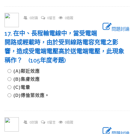
0討論
0留言
0追蹤
問題討論
17. 在中、長程輸電線中，當受電端
開路或輕載時，由於受到線路電容充電之影
響，造成受電端電壓高於送電端電壓，此現象
稱作？ (105年度考題)
(A)鄰近效應
(B)集膚效應
(C)電暈
(D)傅倫第效應。
0討論
0留言
0追蹤
問題討論