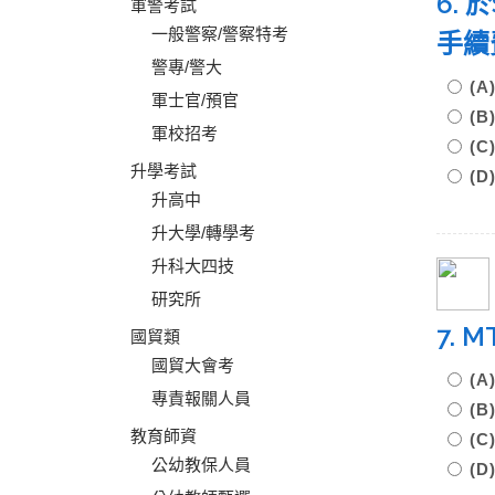
6.
軍警考試
一般警察/警察特考
手續
警專/警大
(
軍士官/預官
(
軍校招考
(
升學考試
(D
升高中
升大學/轉學考
升科大四技
研究所
7.
國貿類
國貿大會考
(
專責報關人員
(
教育師資
(
公幼教保人員
(