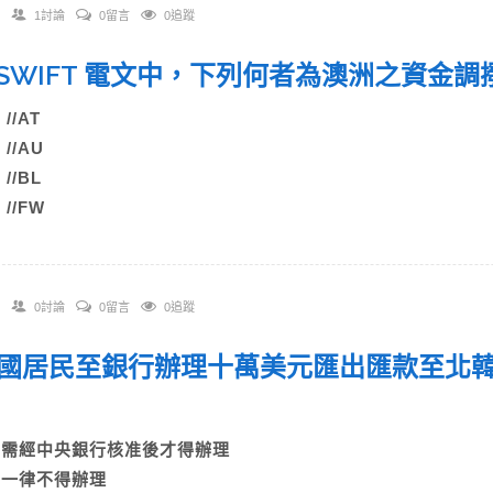
1討論
0留言
0追蹤
 在SWIFT 電文中，下列何者為澳洲之資
) //AT
) //AU
) //BL
) //FW
0討論
0留言
0追蹤
 本國居民至銀行辦理十萬美元匯出匯款至北
A)需經中央銀行核准後才得辦理
B)一律不得辦理