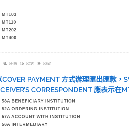
？
) MT103
) MT110
) MT202
) MT400
0討論
0留言
0追蹤
 以COVER PAYMENT 方式辦理匯出匯款，SWI
CEIVER’S CORRESPONDENT 應表
) 58A BENEFICIARY INSTITUTION
) 52A ORDERING INSTITUTION
) 57A ACCOUNT WITH INSTITUTION
) 56A INTERMEDIARY