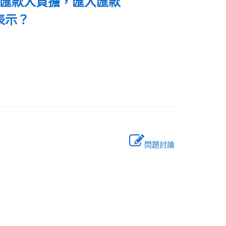
續費由匯款人負擔，匯入匯款
何表示？
問題討論