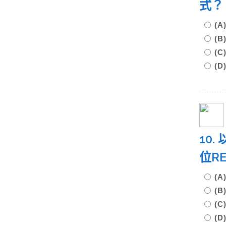
式
(A
(B
(C
(D
10.
位RE
(A
(B
(C
(D