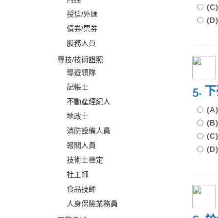
(
授信/外匯
(
債券/票券
股務人員
專技/技術證照
導遊領隊
記帳士
5.
不動產經紀人
(A
地政士
(B
消防設備人員
(
報關人員
(D
技術士檢定
社工師
食品技師
人身保險業務員