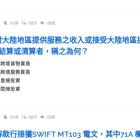
0討論
0留言
0追蹤
. 對大陸地區提供服務之收入或接受大陸地
結算或清算者，稱之為何？
A)跨境貨物貿易
B)跨境服務貿易
C)直接投資
D)間接投資
0討論
0留言
0追蹤
 解款行接獲SWIFT MT103 電文，其中71