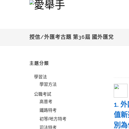
授信/外匯考古題 第36屆 國外匯兌
主題分類
學習法
學習方法
公職考試
高普考
1.
鐵路特考
值新
初等/地方特考
別
司法特考