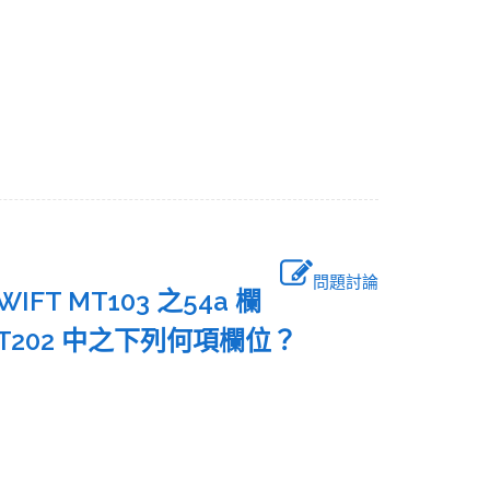
問題討論
FT MT103 之54a 欄
示在MT202 中之下列何項欄位？