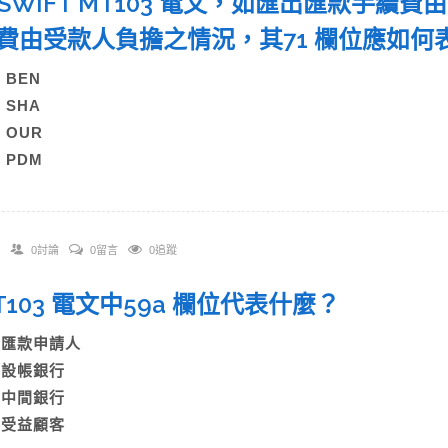
 於SWIFT MT103 電文，如匯出匯款手
費由受款人負擔之情況，其71 欄位應如
A) BEN
B) SHA
C) OUR
) PDM
0討論
0留言
0追蹤
 MT103 電文中59a 欄位代表什麼？
A)匯款申請人
B)設帳銀行
C)中間銀行
D)受益顧客