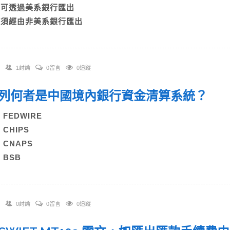
C)可透過美系銀行匯出
D)須經由非美系銀行匯出
1討論
0留言
0追蹤
 下列何者是中國境內銀行資金清算系統？
) FEDWIRE
) CHIPS
C) CNAPS
) BSB
0討論
0留言
0追蹤