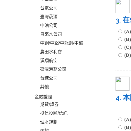
台電公司
臺灣菸酒
3.
中油公司
(A
自來水公司
(B
中鋼/中鋁/中龍鋼/中碳
(C
農田水利會
(D
漢翔航空
臺灣港務公司
台糖公司
其他
4.
金融證照
期貨/證券
投信投顧/信託
(
理財規劃
(
內控