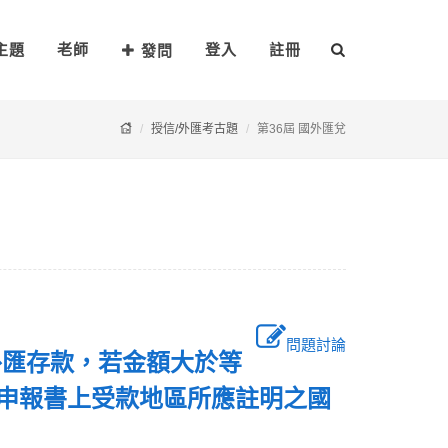
主題
老師
登入
註冊
發問
授信/外匯考古題
第36屆 國外匯兌
問題討論
外匯存款，若金額大於等
易申報書上受款地區所應註明之國