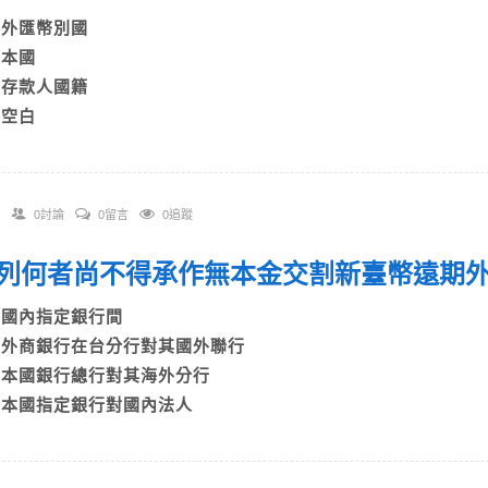
A)外匯幣別國
B)本國
C)存款人國籍
)空白
0討論
0留言
0追蹤
 下列何者尚不得承作無本金交割新臺幣遠
A)國內指定銀行間
B)外商銀行在台分行對其國外聯行
C)本國銀行總行對其海外分行
D)本國指定銀行對國內法人