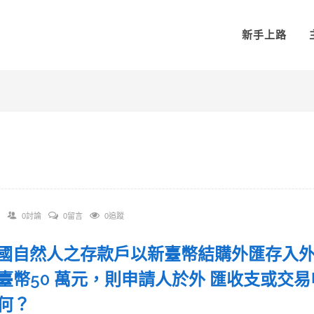
新手上路
0討論
0留言
0追蹤
 外國自然人之存款戶以新臺幣結購外匯存入
臺幣50 萬元，則申請人於外 匯收支或交
為何？