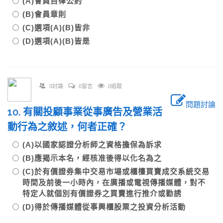
(A)會員自律公約
(B)會員章則
(C)選項(A)(B)皆非
(D)選項(A)(B)皆是
0討論
0留言
0追蹤
問題討論
10. 有關投顧事業從事廣告及營業活
動行為之敘述，何者正確？
(A)以國家認證分析師之資格擔保為訴求
(B)應揭示本名，經核准後得以化名為之
(C)於有價證券集中交易市場或櫃檯買賣成交系統交易
時間及前後一小時內，在廣播或電視傳播媒體，對不
特定人就個別有價證券之買賣進行推介或勸誘
(D)得於傳播媒體從事興櫃股票之投資分析活動