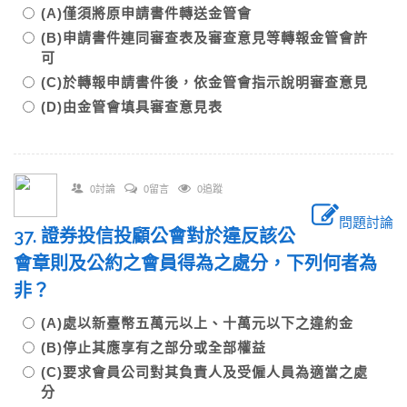
(A)僅須將原申請書件轉送金管會
(B)申請書件連同審查表及審查意見等轉報金管會許
可
(C)於轉報申請書件後，依金管會指示說明審查意見
(D)由金管會填具審查意見表
0討論
0留言
0追蹤
問題討論
37. 證券投信投顧公會對於違反該公
會章則及公約之會員得為之處分，下列何者為
非？
(A)處以新臺幣五萬元以上、十萬元以下之違約金
(B)停止其應享有之部分或全部權益
(C)要求會員公司對其負責人及受僱人員為適當之處
分