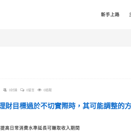
新手上路
0討論
0留言
0追蹤
 當理財目標過於不切實際時，其可能調整的
？
A)提高日常消費水準延長可賺取收入期間