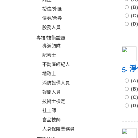
(
授信/外匯
(
債券/票券
(
股務人員
專技/技術證照
導遊領隊
記帳士
不動產經紀人
5.
地政士
(
消防設備人員
(
報關人員
(
技術士檢定
(
社工師
食品技師
人身保險業務員