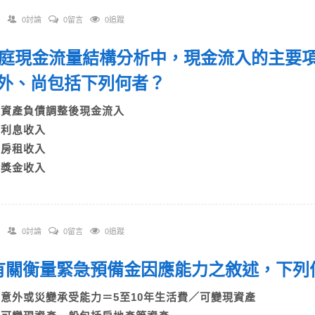
0討論
0留言
0追蹤
 家庭現金流量結構分析中，現金流入的主要
外、尚包括下列何者？
A)資產負債調整後現金流入
B)利息收入
C)房租收入
D)獎金收入
0討論
0留言
0追蹤
. 有關衡量緊急預備金因應能力之敘述，下
A)意外或災變承受能力＝5至10年生活費／可變現資產