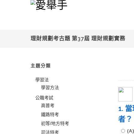
理財規劃考古題 第37屆 理財規劃實務
主題分類
學習法
學習方法
公職考試
高普考
1.
鐵路特考
者
初等/地方特考
(
司法特考