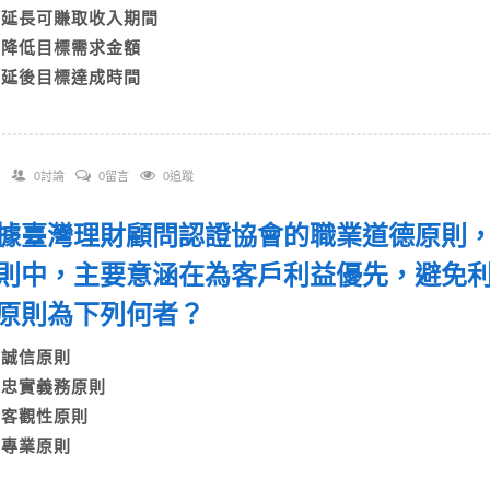
B)延長可賺取收入期間
C)降低目標需求金額
D)延後目標達成時間
0討論
0留言
0追蹤
 依據臺灣理財顧問認證協會的職業道德原則
則中，主要意涵在為客戶利益優先，避免
原則為下列何者？
A)誠信原則
B)忠實義務原則
C)客觀性原則
D)專業原則