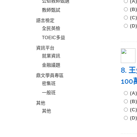
公幼教師甄選
(
(
教師甄試
(
語言檢定
(D
全民英檢
TOEIC多益
資訊平台
就業資訊
金融議題
8.
鼎文學員專區
10
密集班
一般班
(
(
其他
(
其他
(D