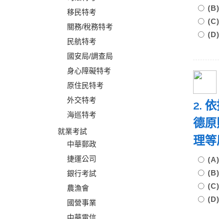
(
移民特考
(
關務/稅務特考
(
民航特考
國安局/調查局
身心障礙特考
原住民特考
外交特考
2.
海巡特考
德原
就業考試
理等
中華郵政
捷運公司
(
(
銀行考試
(
農漁會
(
國營事業
中華電信