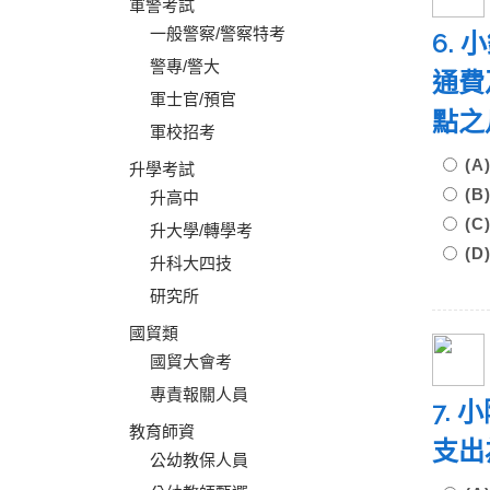
軍警考試
一般警察/警察特考
6.
警專/警大
通費
軍士官/預官
點之
軍校招考
(
升學考試
(
升高中
(
升大學/轉學考
(D
升科大四技
研究所
國貿類
國貿大會考
專責報關人員
7.
教育師資
支出
公幼教保人員