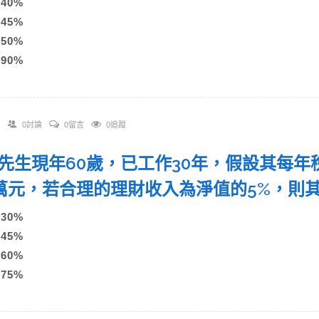
A)40%
B)45%
C)50%
)90%
0討論
0留言
0追蹤
 王先生現年60歲，已工作30年，假設其每年
0萬元，若合理的理財收入為淨值的5%，
A)30%
B)45%
C)60%
)75%