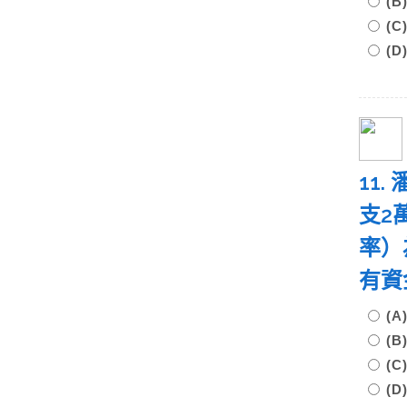
(
(
(
11
支2
率）
有資
(
(
(
(D