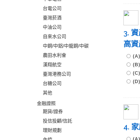
台電公司
臺灣菸酒
中油公司
3.
自來水公司
高
中鋼/中鋁/中龍鋼/中碳
農田水利會
(
漢翔航空
(
(
臺灣港務公司
(
台糖公司
其他
金融證照
期貨/證券
投信投顧/信託
4.
理財規劃
(
內控