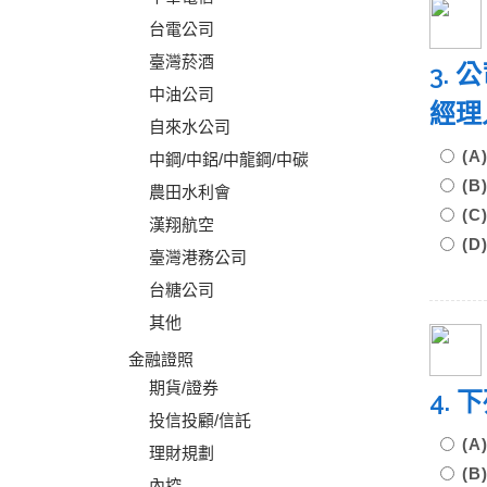
台電公司
臺灣菸酒
3.
中油公司
經理
自來水公司
(
中鋼/中鋁/中龍鋼/中碳
(
農田水利會
(
漢翔航空
(
臺灣港務公司
台糖公司
其他
金融證照
期貨/證券
4.
投信投顧/信託
(
理財規劃
(
內控