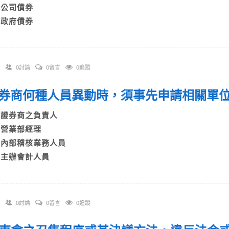
C)公司債券
D)政府債券
0討論
0留言
0追蹤
 證券商何種人員異動時，須事先申請相關
A)證券商之負責人
B)營業部經理
C)內部稽核業務人員
D)主辦會計人員
0討論
0留言
0追蹤