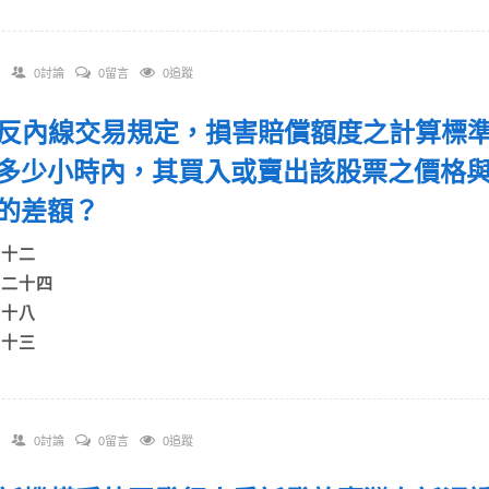
0討論
0留言
0追蹤
 違反內線交易規定，損害賠償額度之計算標
多少小時內，其買入或賣出該股票之價格
格的差額？
A)十二
B)二十四
C)十八
)十三
0討論
0留言
0追蹤