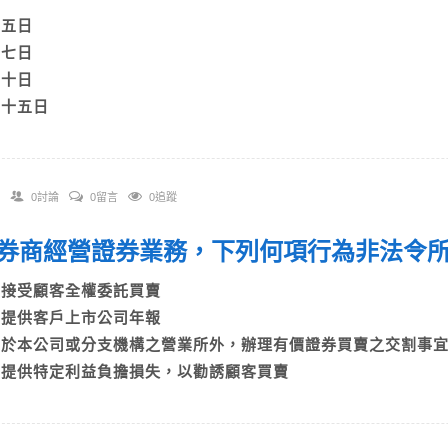
A)五日
B)七日
C)十日
D)十五日
0討論
0留言
0追蹤
 證券商經營證券業務，下列何項行為非法
A)接受顧客全權委託買賣
B)提供客戶上市公司年報
C)於本公司或分支機構之營業所外，辦理有價證券買賣之交割
D)提供特定利益負擔損失，以勸誘顧客買賣