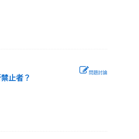
問題討論
令所禁止者？
事宜