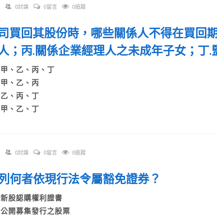
0討論
0留言
0追蹤
 公司買回其股份時，哪些關係人不得在買回期
人；丙.關係企業經理人之未成年子女；丁
A)甲、乙、丙、丁
B)甲、乙、丙
C)乙、丙、丁
D)甲、乙、丁
0討論
0留言
0追蹤
 下列何者依現行法令屬豁免證券？
A)新股認購權利證書
B)公開募集發行之股票