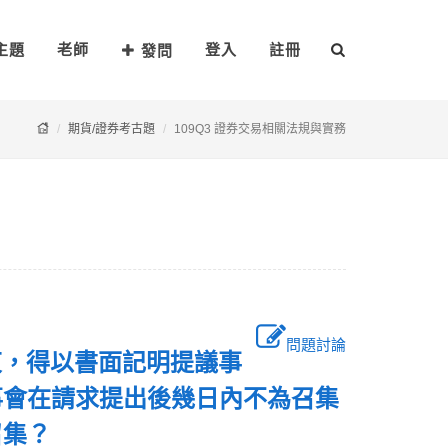
主題
老師
登入
註冊
發問
期貨/證券考古題
109Q3 證券交易相關法規與實務
問題討論
東，得以書面記明提議事
事會在請求提出後幾日內不為召集
召集？