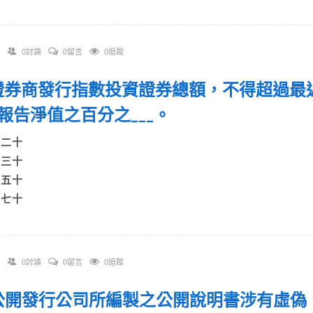
0討論
0留言
0追蹤
. 證券商發行指數投資證券總額，不得超過
報告淨值之百分之___。
A)二十
B)三十
C)五十
)七十
0討論
0留言
0追蹤
. 公開發行公司所編製之公開說明書涉有虛