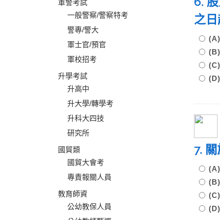
6.
軍警考試
一般警察/警察特考
之日
警專/警大
(
軍士官/預官
(
軍校招考
(
升學考試
(
升高中
升大學/轉學考
升科大四技
研究所
7.
國貿類
國貿大會考
(
專責報關人員
(
教育師資
(
公幼教保人員
(