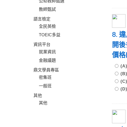
公幼教師甄選
教師甄試
語言檢定
全民英檢
8.
TOEIC多益
開後
資訊平台
就業資訊
價
金融議題
(
鼎文學員專區
(
密集班
(
一般班
(D
其他
其他