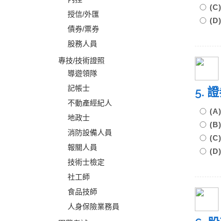
(
授信/外匯
(
債券/票券
股務人員
專技/技術證照
導遊領隊
記帳士
5.
不動產經紀人
(
地政士
(
消防設備人員
(
報關人員
(
技術士檢定
社工師
食品技師
人身保險業務員