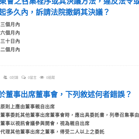
 股東會之召集程序或其決議方法，違反法令
起多久內，訴請法院撤銷其決議？
A)三個月內
B)六個月內
C)三十日內
D)二個月內
0討論
0留言
0追蹤
 關於董事出席董事會，下列敘述何者錯誤
A)原則上應由董事親自出席
B)董事委託其他董事出席董事會時，應出具委託書，列舉召集
C)董事以視訊會議參與開會，視為親自出席
D)代理其他董事出席之董事，得受二人以上之委託