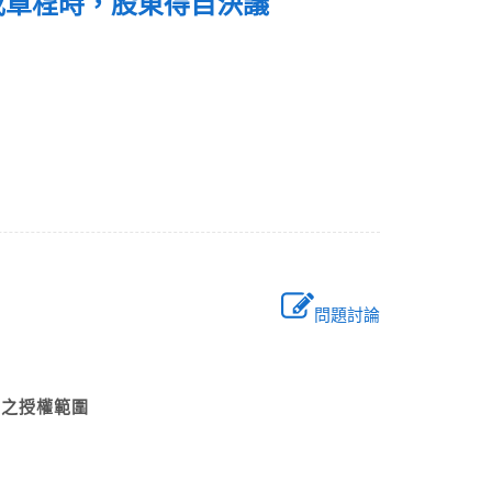
或章程時，股東得自決議
問題討論
？
事由之授權範圍