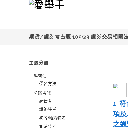
期貨/證券考古題 109Q3 證券交易相關
主題分類
學習法
學習方法
公職考試
高普考
1.
鐵路特考
項及
初等/地方特考
之通
司法特考