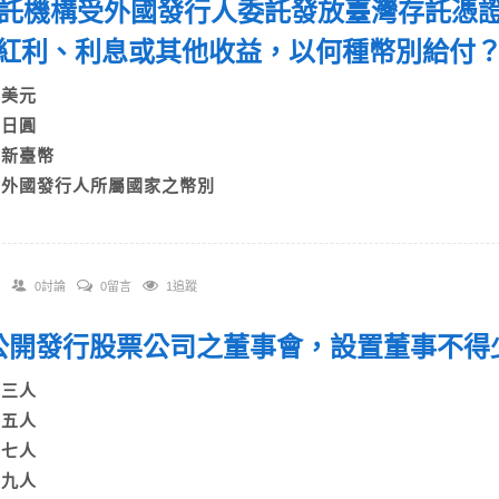
 存託機構受外國發行人委託發放臺灣存託憑
紅利、利息或其他收益，以何種幣別給
A)美元
B)日圓
C)新臺幣
D)外國發行人所屬國家之幣別
0討論
0留言
1追蹤
. 公開發行股票公司之董事會，設置董事不
A)三人
B)五人
C)七人
)九人