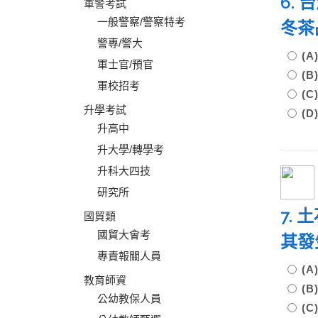
6.
軍警考試
一般警察/警察特考
冬
警專/警大
(
軍士官/預官
(
軍校招考
(
升學考試
(
升高中
升大學/轉學考
升科大四技
研究所
7.
國貿類
國貿大會考
其發
專責報關人員
(
教育師資
(
公幼教保人員
(