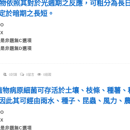
 作物依照其對於光週期之反應，可粗分為長
定於暗期之長短。
A)O
B)X
C)是非題無C選項
D)是非題無D選項
0討論
0留言
0追蹤
. 植物病原細菌可存活於土壤、枝條、種薯
因此其可經由雨水、種子、昆蟲、風力、
A)O
B)X
C)是非題無C選項