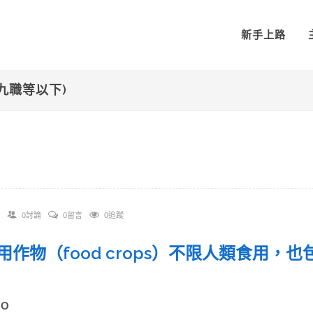
新手上路
九職等以下)
0討論
0留言
0追蹤
 食用作物（food crops）不限人類食用
。
A)O