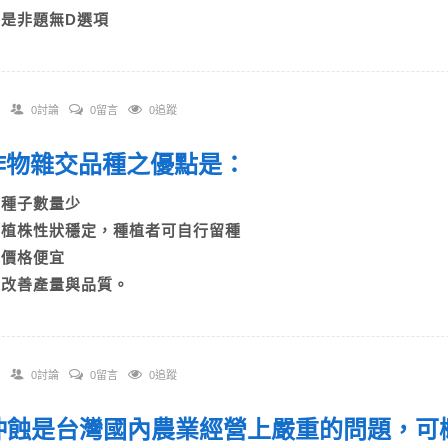
D)是非題無D選項
0討論
0留言
0追蹤
. 作物雜交品種之優點是：
A)種子數量少
B)植株性狀穩定，種植者可自行留種
C)價格便宜
D)改善產量與品質。
0討論
0留言
0追蹤
. 沖蝕是台灣國內農業經營上嚴重的問題，