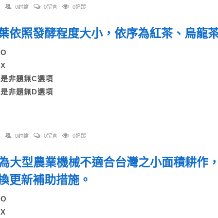
0討論
0留言
0追蹤
 茶葉依照發酵程度大小，依序為紅茶、烏
A)O
B)X
C)是非題無C選項
D)是非題無D選項
0討論
0留言
0追蹤
 因為大型農業機械不適合台灣之小面積耕作
換更新補助措施。
A)O
B)X