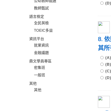
公幼教師甄選
(
教師甄試
語言檢定
全民英檢
TOEIC多益
8.
資訊平台
就業資訊
其所
金融議題
(
鼎文學員專區
(
密集班
(
一般班
(
其他
其他