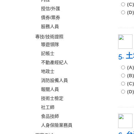
(
授信/外匯
(
債券/票券
股務人員
專技/技術證照
導遊領隊
記帳士
5.
不動產經紀人
(
地政士
(
消防設備人員
(
報關人員
(
技術士檢定
社工師
食品技師
人身保險業務員