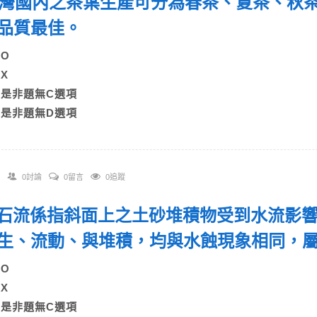
 台灣國內之茶葉生產可分為春茶、夏茶、秋
茶品質最佳。
A)O
B)X
C)是非題無C選項
D)是非題無D選項
0討論
0留言
0追蹤
 土石流係指斜面上之土砂堆積物受到水流影
生、流動、與堆積，均與水蝕現象相同，
A)O
B)X
C)是非題無C選項