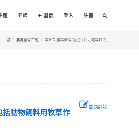
主題
老師
登入
註冊
發問
農漁會考古題
第五次 農業概論(新進人員九職等以下)
問題討論
，也包括動物飼料用牧草作