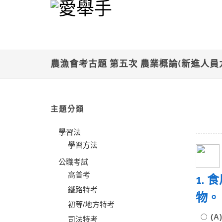
農漁會考古題 第五次 農業概論(新進人員
主題分類
學習法
學習方法
公職考試
高普考
1.
鐵路特考
物
初等/地方特考
(
司法特考