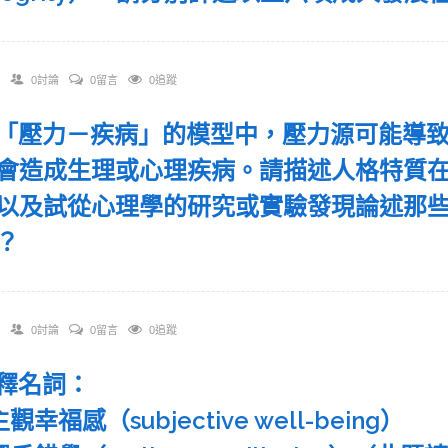
0討論
0留言
0追蹤
 在「壓力－疾病」的模型中，壓力源可能導
會造成生理或心理疾病。請描述人格特質
以及試從心理學的研究或實驗發現論述那
？
0討論
0留言
0追蹤
 解釋名詞：
主觀幸福感（subjective well-being）