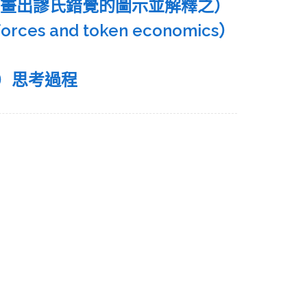
）（此題請畫出謬氏錯覺的圖示並解釋之）
ces and token economics）
e）思考過程