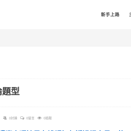
新手上路
論題型
0討論
0留言
0追蹤