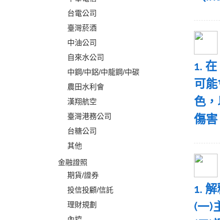
台電公司
臺灣菸酒
中油公司
自來水公司
1.
中鋼/中鋁/中龍鋼/中碳
可能
農田水利會
色，
漢翔航空
臺灣港務公司
傷害
台糖公司
其他
金融證照
期貨/證券
1.
投信投顧/信託
(一)
理財規劃
內控