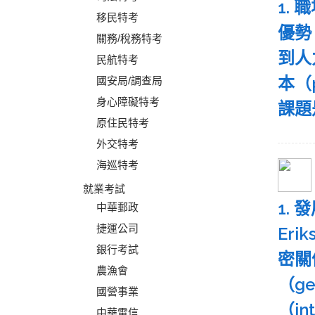
1.
移民特考
優勢。
關務/稅務特考
到人力
民航特考
本（p
國安局/調查局
身心障礙特考
課題
原住民特考
外交特考
海巡特考
就業考試
1. 
中華郵政
捷運公司
Er
銀行考試
密關係
農漁會
（ge
國營事業
（i
中華電信