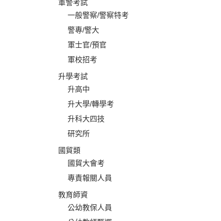
軍警考試
一般警察/警察特考
警專/警大
軍士官/預官
軍校招考
升學考試
升高中
升大學/轉學考
升科大四技
研究所
國貿類
國貿大會考
專責報關人員
教育師資
公幼教保人員