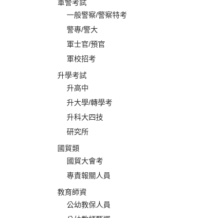
軍警考試
一般警察/警察特考
警專/警大
軍士官/預官
軍校招考
升學考試
升高中
升大學/轉學考
升科大四技
研究所
國貿類
國貿大會考
專責報關人員
教育師資
公幼教保人員