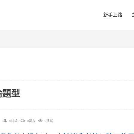
新手上路
論題型
0討論
0留言
0追蹤