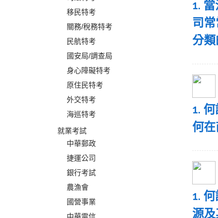
1.
移民特考
司常
關務/稅務特考
分類
民航特考
國安局/調查局
身心障礙特考
原住民特考
外交特考
1.
海巡特考
何在
就業考試
中華郵政
捷運公司
銀行考試
農漁會
1. 
國營事業
源及
中華電信