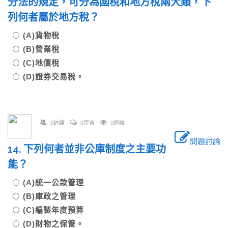
分法的規定，可分為國稅和地方稅兩大類，下
列何者屬於地方稅？
(A)貨物稅
(B)營業稅
(C)地價稅
(D)證券交易稅。
0討論
0留言
0追蹤
問題討論
14. 下列何者並非公庫制度之主要功
能？
(A)統一公款管理
(B)庫政之管理
(C)編製年度預算
(D)財物之保管。