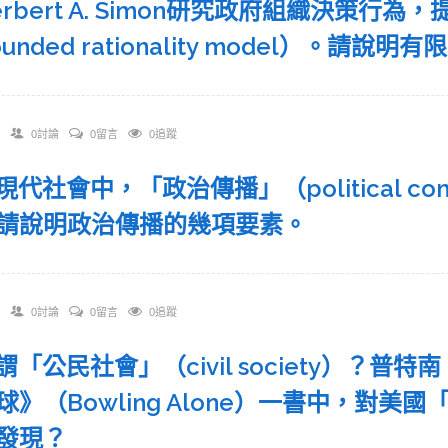
 Herbert A. Simon研究政府組織決策
unded rationality model）。請
0討論
0留言
0追蹤
在現代社會中，「政治傳播」（political com
請說明政治傳播的幾項要素。
0討論
0留言
0追蹤
何謂「公民社會」（civil society）？普
球》（Bowling Alone）一書中，對
發現？