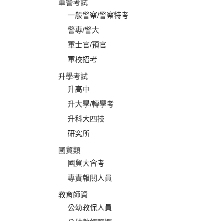
軍警考試
一般警察/警察特考
警專/警大
軍士官/預官
軍校招考
升學考試
升高中
升大學/轉學考
升科大四技
研究所
國貿類
國貿大會考
專責報關人員
教育師資
公幼教保人員