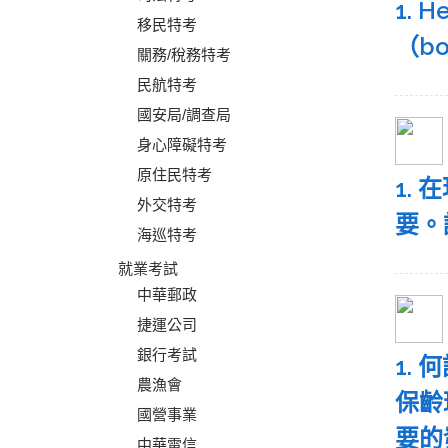
1.
移民特考
（bo
關務/稅務特考
民航特考
國安局/調查局
身心障礙特考
原住民特考
1. 
外交特考
要。
海巡特考
就業考試
中華郵政
捷運公司
銀行考試
1. 
農漁會
保齡
國營事業
要的
中華電信