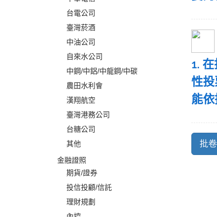
台電公司
臺灣菸酒
中油公司
自來水公司
1.
中鋼/中鋁/中龍鋼/中碳
性投
農田水利會
能依
漢翔航空
臺灣港務公司
台糖公司
其他
金融證照
期貨/證券
投信投顧/信託
理財規劃
內控