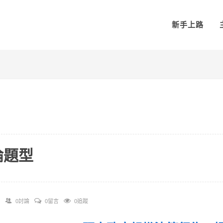
新手上路
論題型
0討論
0留言
0追蹤