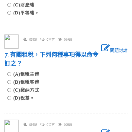
(C)財產權
(D)平等權。
0討論
0留言
0追蹤
問題討論
7. 有關租稅，下列何種事項得以命令
訂之？
(A)租稅主體
(B)租稅客體
(C)繳納方式
(D)稅基。
0討論
0留言
0追蹤