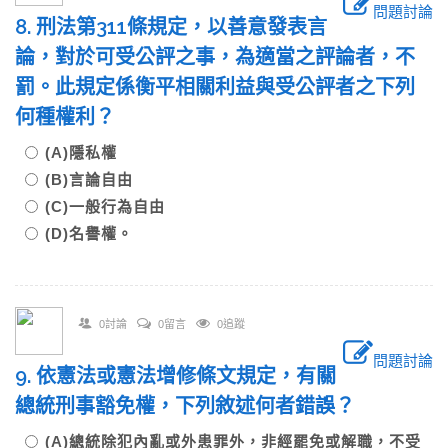
問題討論
8. 刑法第311條規定，以善意發表言
論，對於可受公評之事，為適當之評論者，不
罰。此規定係衡平相關利益與受公評者之下列
何種權利？
(A)隱私權
(B)言論自由
(C)一般行為自由
(D)名譽權。
0討論
0留言
0追蹤
問題討論
9. 依憲法或憲法增修條文規定，有關
總統刑事豁免權，下列敘述何者錯誤？
(A)總統除犯內亂或外患罪外，非經罷免或解職，不受