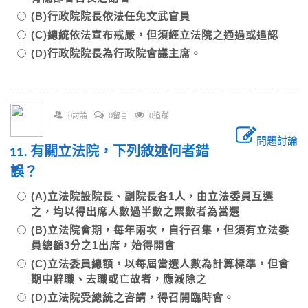
(B)行政院院長依法任免文武官員
(C)總統依法宣布戒嚴，但須經立法院之通過或追認
(D)行政院院長為行政院會議主席。
0討論
0留言
0追蹤
問題討論
11. 有關立法院，下列敘述何者錯
誤？
(A)立法院設院長、副院長各1人，由立法委員互選
之，均以得出席人數過半數之票數者為當選
(B)立法院會期，每年兩次，自行召集，但須有立法委
員總額3分之1出席，始得開會
(C)立法委員總額，以每屆當選人數為計算標準，但會
期中辭職、去職或亡故者，應減除之
(D)立法院受總統之咨請，得召開臨時會。