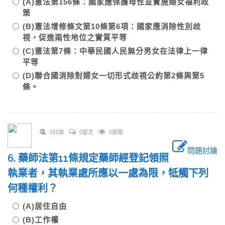
(A)憲法第156條：國家應保護母性並實施婦女福利政
策
(B)憲法增修條文第10條第6項：國家應消除性別歧
視，促進兩性地位之實質平等
(C)憲法第7條：中華民國人民無分男女在法律上一律
平等
(D)聯合國消除對婦女一切形式歧視公約第2條與第5
條。
0討論
0留言
0追蹤
問題討論
6. 藥師法第11條規定藥師經登記領照
執業者，其執業處所應以一處為限，牴觸下列
何種權利？
(A)居住自由
(B)工作權