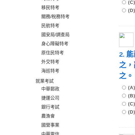
(
移民特考
(
關務/稅務特考
民航特考
國安局/調查局
身心障礙特考
2.
原住民特考
外交特考
之，
海巡特考
之。
就業考試
(
中華郵政
(
捷運公司
(
銀行考試
(
農漁會
國營事業
中華電信