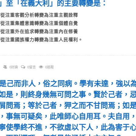
」至「在義大利」的主要轉變是：
A)從注重客觀分析轉變為注重主觀詮釋
B)從注重集體意識轉變為注重個體自覺
C)從注重外在追求轉變為注重內在修養
D)從注重國族權力轉變為注重人民權利。
0討論
0留言
0追蹤
 「是己而非人，俗之同病。學有未達，強以
如是，則終身幾無可問之事。賢於己者，
屑問焉；等於己者，狎之而不甘問焉；如
，事無可疑矣，此唯師心自用耳。夫自用
寧使學終不進，不欲虛以下人，此為害于