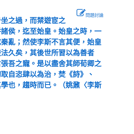
問題討論
告坐之過，而禁遊宦之
併諸侯，迄至始皇。始皇之時，一
成秦亂；然使李斯不言其便，始皇
嚴法久矣，其後世所習以為善者
君張吾之寵。是以盡舍其師荀卿之
切取自恣肆以為治，焚《詩》、
其學也，趨時而已。（姚鼐〈李斯
價？