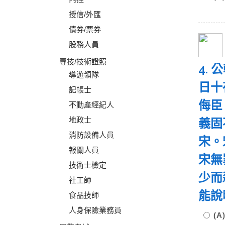
授信/外匯
債券/票券
股務人員
專技/技術證照
4.
導遊領隊
日十
記帳士
侮臣
不動產經紀人
地政士
義固
消防設備人員
宋。
報關人員
宋無
技術士檢定
少而
社工師
能說
食品技師
人身保險業務員
(