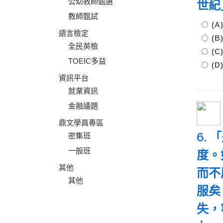
公幼教師甄選
世紀
教師甄試
(
語言檢定
(
全民英檢
(
TOEIC多益
(
資訊平台
就業資訊
金融議題
鼎文學員專區
6.
密集班
一般班
度。
其他
而不
其他
服矣
失，