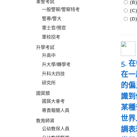
軍警考試
(
一般警察/警察特考
(
警專/警大
(
軍士官/預官
軍校招考
升學考試
升高中
5.
升大學/轉學考
在一
升科大四技
研究所
的偏
國貿類
識到
國貿大會考
某種
專責報關人員
世界
教育師資
調表
公幼教保人員