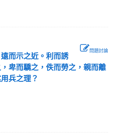
問題討論
，遠而示之近。利而誘
之，卑而驕之，佚而勞之，親而離
述用兵之理？