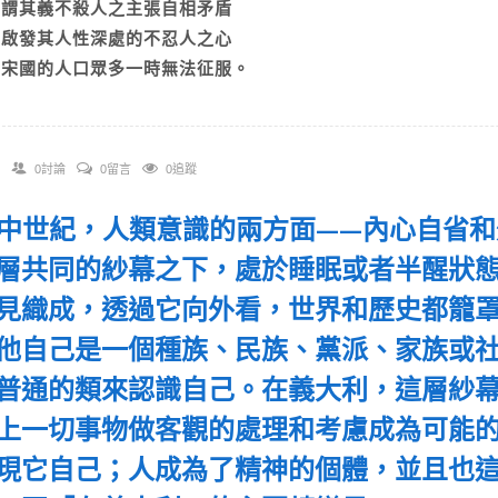
B)謂其義不殺人之主張自相矛盾
C)啟發其人性深處的不忍人之心
D)宋國的人口眾多一時無法征服。
0討論
0留言
0追蹤
 在中世紀，人類意識的兩方面——內心自省
層共同的紗幕之下，處於睡眠或者半醒狀
見織成，透過它向外看，世界和歷史都籠
他自己是一個種族、民族、黨派、家族或社
普通的類來認識自己。在義大利，這層紗
上一切事物做客觀的處理和考慮成為可能
現它自己；人成為了精神的個體，並且也