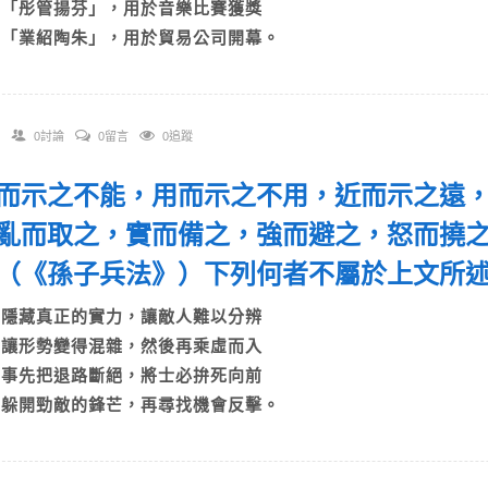
C)「彤管揚芬」，用於音樂比賽獲獎
D)「業紹陶朱」，用於貿易公司開幕。
0討論
0留言
0追蹤
 能而示之不能，用而示之不用，近而示之遠
亂而取之，實而備之，強而避之，怒而撓
（《孫子兵法》）下列何者不屬於上文所
A)隱藏真正的實力，讓敵人難以分辨
B)讓形勢變得混雜，然後再乘虛而入
C)事先把退路斷絕，將士必拚死向前
D)躲開勁敵的鋒芒，再尋找機會反擊。