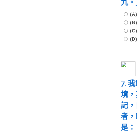
九。
(
(
(
(
7.
境，
記，
者，
是