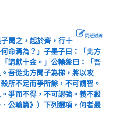
問題討論
墨子聞之，起於齊，行十
子何命焉為？」子墨子曰：「北方
：「請獻十金。」公輸盤曰：「吾
之。吾從北方聞子為梯，將以攻
。殺所不足而爭所餘，不可謂智。
忠。爭而不得，不可謂強。義不殺
子．公輸篇》）下列選項，何者最
？