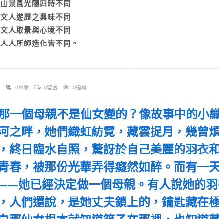
A)山景風光隨四時不同
B)文人遊歷之興味不同
C)文人取景與心境不同
D)人人所師造化皆不同。
0討論
0留言
0追蹤
 「那一個母親不是仙女變的？像故事中的小
河之畔，她們織虹紡霓，藏雲捉月，幾曾
，終日臨水自照，驚訝於自己美麗的羽衣
青春，被那份光華弄得癡然如醉。而有一
——她已經決定做一個母親。有人說她的羽
，人們還說，是她丈夫鎖上的，鑰匙藏在