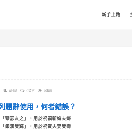
新手上路
0討論
0留言
0追蹤
 下列題辭使用，何者錯誤？
A)「琴瑟友之」，用於祝福新婚夫婦
B)「銀漢雙輝」，用於祝賀夫妻雙壽