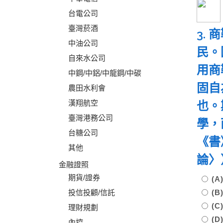
台電公司
臺灣菸酒
3.
中油公司
民。
自來水公司
用商
中鋼/中鋁/中龍鋼/中碳
固自
農田水利會
漢翔航空
也。
臺灣港務公司
學，
台糖公司
《書
其他
論〉
金融證照
期貨/證券
(
投信投顧/信託
(
(
理財規劃
(
內控