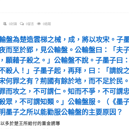
0討論
0留言
0追蹤
 公輸盤為楚造雲梯之械，成，將以攻宋。子
夜而至於郢，見公輸盤。公輸盤曰：「夫
，願藉子殺之。」公輸盤不說。子墨子曰
不殺人！」子墨子起，再拜，曰：「請說
宋何罪之有？荊國有餘於地，而不足於民
罪而攻之，不可謂仁。知而不爭，不可謂
殺眾，不可謂知類。」公輸盤服。（《墨
明墨子之所以能勸服公輸盤的主要原因
A)以多於楚王所給付的重金誘導