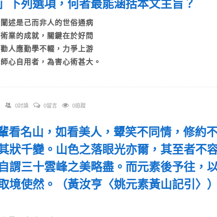
」下列選項，何者最能涵括本文主旨？
A)闡述是己而非人的世俗通病
B)術業的成就，關鍵在於好問
C)勸人應勤學不輟，力爭上游
D)師心自用者，為害心術甚大。
0討論
0留言
0追蹤
 我輩看名山，如看美人，顰笑不同情，修約
其狀千變。山色之落眼光亦爾，其至者不
自謂三十雲峰之美略盡。而元素後予往，
取境使然。（黃汝亨〈姚元素黃山記引〉
：