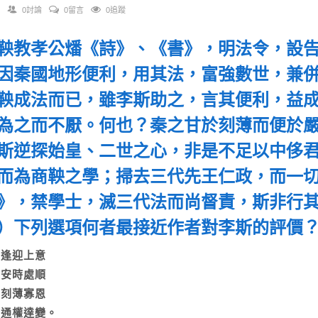
0討論
0留言
0追蹤
 商鞅教孝公燔《詩》、《書》，明法令，設
因秦國地形便利，用其法，富強數世，兼
鞅成法而已，雖李斯助之，言其便利，益
為之而不厭。何也？秦之甘於刻薄而便於
斯逆探始皇、二世之心，非是不足以中侈
而為商鞅之學；掃去三代先王仁政，而一
》，禁學士，滅三代法而尚督責，斯非行
）下列選項何者最接近作者對李斯的評
A)逢迎上意
B)安時處順
C)刻薄寡恩
D)通權達變。