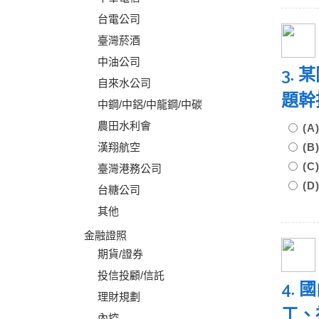
台電公司
臺灣菸酒
中油公司
3.
自來水公司
題幹
中鋼/中鋁/中龍鋼/中碳
農田水利會
(
漢翔航空
(
(
臺灣港務公司
(
台糖公司
其他
金融證照
期貨/證券
投信投顧/信託
4.
理財規劃
工、
內控