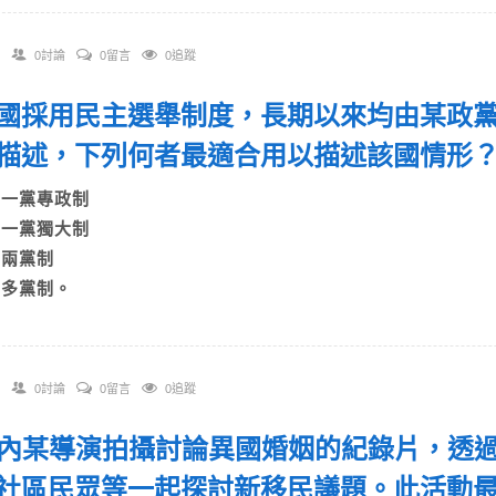
0討論
0留言
0追蹤
 某國採用民主選舉制度，長期以來均由某政
描述，下列何者最適合用以描述該國情
A)一黨專政制
B)一黨獨大制
C)兩黨制
D)多黨制。
0討論
0留言
0追蹤
 國內某導演拍攝討論異國婚姻的紀錄片，透
社區民眾等一起探討新移民議題。此活動