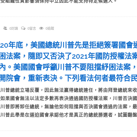
D)受組織性質影響須保持中立因此不能支持特定候選人。
0討論
0留言
0追蹤
 2020年底，美國總統川普先是拒絕簽署國
困法案，隨即又否決了2021年國防授權
內。美國國會呼籲川普不要阻擋紓困法案，
開院會，重新表決。下列看法何者最符合
A)川普總統立場反覆，因此無法贏得總統連任，將由拜登總統
B)如果國會無法以法定多數再表決通過國防授權法案，川普否
C)川普即將卸任總統，無論他如何阻擋與否決國會通過的法案
D)川普此舉是在逼迫國會承認他才是真正的總統勝選者，試圖翻