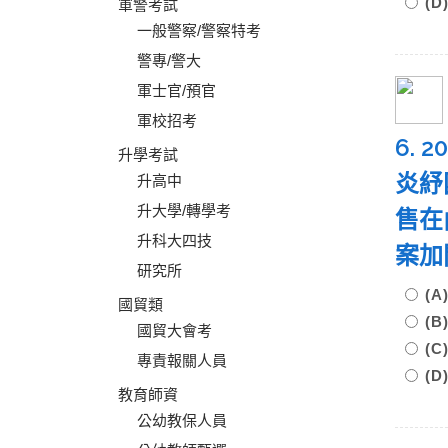
(
軍警考試
一般警察/警察特考
警專/警大
軍士官/預官
軍校招考
6.
升學考試
炎紓
升高中
升大學/轉學考
售在
升科大四技
案加
研究所
(
國貿類
(
國貿大會考
(
專責報關人員
(
教育師資
公幼教保人員