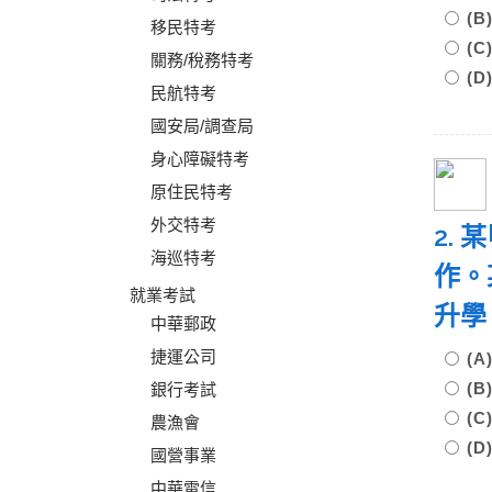
(
移民特考
(
關務/稅務特考
(
民航特考
國安局/調查局
身心障礙特考
原住民特考
外交特考
2.
海巡特考
作。
就業考試
升學
中華郵政
捷運公司
(
(
銀行考試
(
農漁會
(
國營事業
中華電信