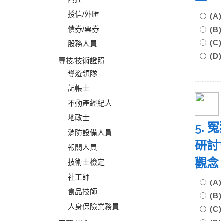
授信/外匯
(
債券/票券
(
(
股務人員
(
專技/技術證照
導遊領隊
記帳士
不動產經紀人
地政士
5.
消防設備人員
研討
報關人員
觀念
技術士檢定
社工師
(
食品技師
(
人身保險業務員
(