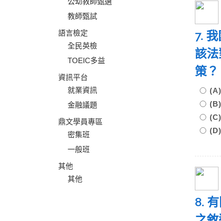
公幼教師甄選
教師甄試
語言檢定
7.
全民英檢
該法
TOEIC多益
策
資訊平台
就業資訊
(
(
金融議題
(
鼎文學員專區
(
密集班
一般班
其他
其他
8.
之敘