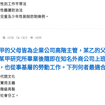
B)性別工作平等法
C)性騷擾防治法
D)兒童及少年性剝削防制條例。
0討論
0留言
0追蹤
 某甲的父母皆為企業公司高階主管，某乙的
某甲研究所畢業後隨即在知名外商公司上
，也從事基層的勞動工作。下列何者最適
A)代間文化
B)實用主義
C)階級再製
D)社會分工。