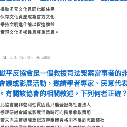
A)推動多元文化且同化新住民
B)保存文化資產成為官方文化
C)秉持文明進化論以促進權益
D)實現文化多樣性且尊重差異。
0討論
0留言
0追蹤
 冤獄平反協會是一個救援司法冤案當事者的
會議或影展活動，邀請學者專家、民意代
。有關該協會的相關敘述，下列何者正
A)此協會屬非營利性質因此只能登記為社團法人
B)辦理研討會議或影展活動時可向民眾收取費用
C)若未向主管機關登記取得團體資格則不屬於志願結社