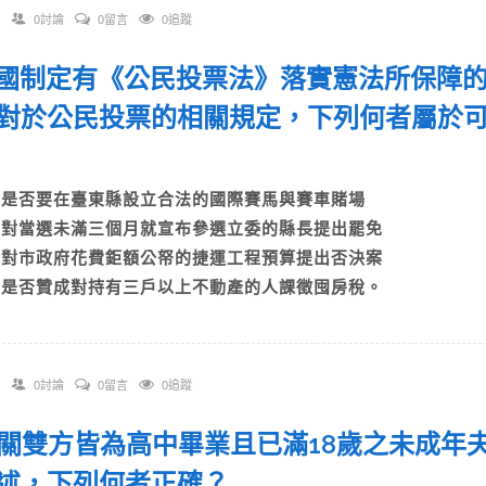
0討論
0留言
0追蹤
 我國制定有《公民投票法》落實憲法所保障
對於公民投票的相關規定，下列何者屬於
？
A)是否要在臺東縣設立合法的國際賽馬與賽車賭場
B)對當選未滿三個月就宣布參選立委的縣長提出罷免
C)對市政府花費鉅額公帑的捷運工程預算提出否決案
D)是否贊成對持有三戶以上不動產的人課徵囤房稅。
0討論
0留言
0追蹤
 有關雙方皆為高中畢業且已滿18歲之未成
述，下列何者正確？