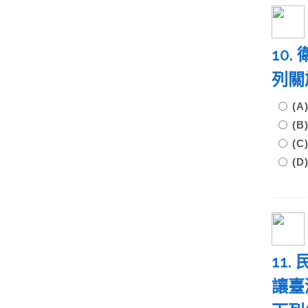
10
列關
(
(
(
(
11
讓臺