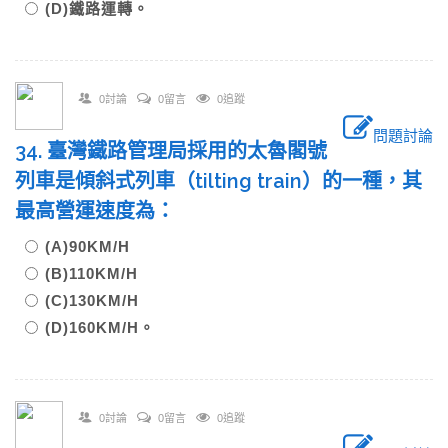
(D)鐵路運轉。
0討論
0留言
0追蹤
問題討論
34. 臺灣鐵路管理局採用的太魯閣號
列車是傾斜式列車（tilting train）的一種，其
最高營運速度為：
(A)90KM/H
(B)110KM/H
(C)130KM/H
(D)160KM/H。
0討論
0留言
0追蹤