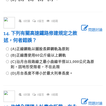
0討論
0留言
0追蹤
問題討論
14. 下列有關高速鐵路修建規定之敘
述，何者錯誤？
(A)正線鋼軌以舖設長銲鋼軌為原則
(B)正線應使用60公斤級以上鋼軌
(C)沿月台段路線之最小曲線半徑以1,000公尺為原
則，因地形受限者，不在此限
(D)月台長度不得小於最大列車長度。
0討論
0留言
0追蹤
問題討論