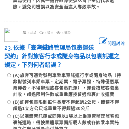
廣為使用，因萬一機件故障使號誌臂下垂仍代表危
險，避免司機誤以為安全而進入導致事故。
0討論
0留言
0追蹤
問題討論
23. 依據「臺灣鐵路管理局包裹運送
契約」針對旅客行李或隨身物品以包裹託運之
規定，下列何者錯誤？
(A)旅客可憑對號列車乘車票託運行李或隨身物品（持
非對號列車乘車票、定期票、電子票證、特殊優惠票
票種者，不得辦理旅客包裹託運），運費按旅客包裹
計收，超過限制件數或重量應按普通包裹計收運費
(B)託運包裹限制每件長度不得超過2公尺、體積不得
超過1立方公尺或重量不得超過30公斤
(C)以團體票託運或同時以2張以上乘車票辦理旅客包
裹託運時，得按團體票票面所載人數或各該乘車票託
運之件數及重量合併計算之