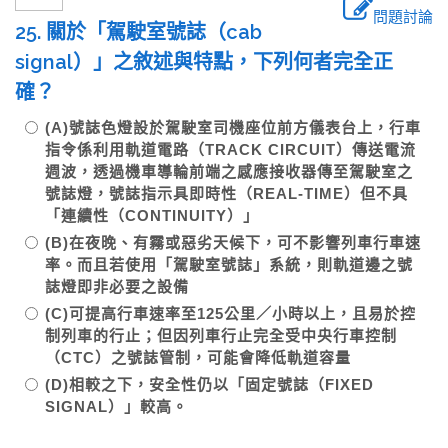
問題討論
25. 關於「駕駛室號誌（cab
signal）」之敘述與特點，下列何者完全正
確？
(A)號誌色燈設於駕駛室司機座位前方儀表台上，行車
指令係利用軌道電路（TRACK CIRCUIT）傳送電流
週波，透過機車導輪前端之感應接收器傳至駕駛室之
號誌燈，號誌指示具即時性（REAL-TIME）但不具
「連續性（CONTINUITY）」
(B)在夜晚、有霧或惡劣天候下，可不影響列車行車速
率。而且若使用「駕駛室號誌」系統，則軌道邊之號
誌燈即非必要之設備
(C)可提高行車速率至125公里／小時以上，且易於控
制列車的行止；但因列車行止完全受中央行車控制
（CTC）之號誌管制，可能會降低軌道容量
(D)相較之下，安全性仍以「固定號誌（FIXED
SIGNAL）」較高。