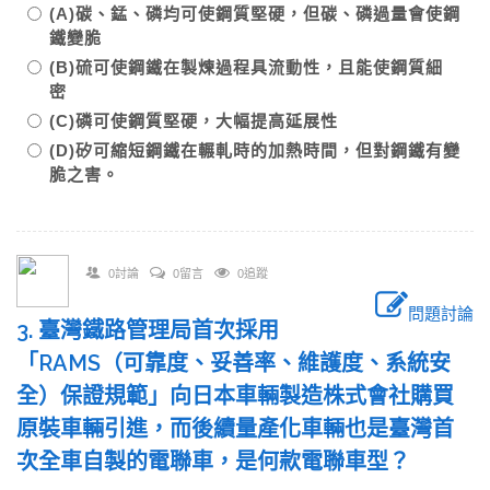
(A)碳、錳、磷均可使鋼質堅硬，但碳、磷過量會使鋼
鐵變脆
(B)硫可使鋼鐵在製煉過程具流動性，且能使鋼質細
密
(C)磷可使鋼質堅硬，大幅提高延展性
(D)矽可縮短鋼鐵在輾軋時的加熱時間，但對鋼鐵有變
脆之害。
0討論
0留言
0追蹤
問題討論
3. 臺灣鐵路管理局首次採用
「RAMS（可靠度、妥善率、維護度、系統安
全）保證規範」向日本車輛製造株式會社購買
原裝車輛引進，而後續量產化車輛也是臺灣首
次全車自製的電聯車，是何款電聯車型？