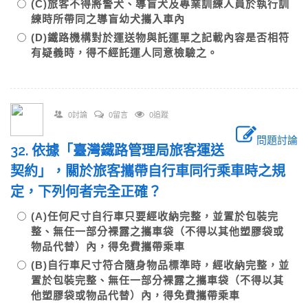
(C)旅客不得將警犬、導盲犬及專業訓練人員於執行訓
練時所帶同之導盲幼犬攜入車內
(D)鐵路機構對於運送物與託運單之記載內容是否相符
有疑義時，得不經託運人同意檢驗之。
0討論
0留言
0追蹤
問題討論
32. 依據「臺灣鐵路管理局旅客運送
契約」，關於旅客攜帶自行車同行乘車時之規
定，下列何者完全正確？
(A)任何尺寸自行車只要經收納完整，並置於包裝完
整、無任一部分裸露之攜車袋（不得以其他塑膠袋或
物品代替）內，得免費攜帶乘車
(B)自行車尺寸符合隨身物品標準時，經收納完整，並
置於包裝完整、無任一部分裸露之攜車袋（不得以其
他塑膠袋或物品代替）內，得免費攜帶乘車