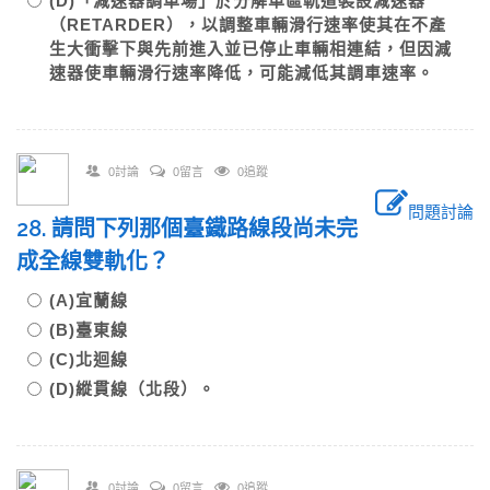
(D)「減速器調車場」於分解車區軌道裝設減速器
（RETARDER），以調整車輛滑行速率使其在不產
生大衝擊下與先前進入並已停止車輛相連結，但因減
速器使車輛滑行速率降低，可能減低其調車速率。
0討論
0留言
0追蹤
問題討論
28. 請問下列那個臺鐵路線段尚未完
成全線雙軌化？
(A)宜蘭線
(B)臺東線
(C)北迴線
(D)縱貫線（北段）。
0討論
0留言
0追蹤