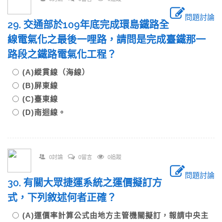
問題討論
29. 交通部於109年底完成環島鐵路全
線電氣化之最後一哩路，請問是完成臺鐵那一
路段之鐵路電氣化工程？
(A)縱貫線（海線）
(B)屏東線
(C)臺東線
(D)南迴線。
0討論
0留言
0追蹤
問題討論
30. 有關大眾捷運系統之運價擬訂方
式，下列敘述何者正確？
(A)運價率計算公式由地方主管機關擬訂，報請中央主