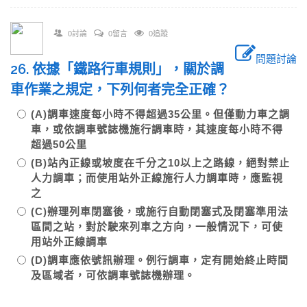
0討論
0留言
0追蹤
問題討論
26. 依據「鐵路行車規則」，關於調
車作業之規定，下列何者完全正確？
(A)調車速度每小時不得超過35公里。但僅動力車之調
車，或依調車號誌機施行調車時，其速度每小時不得
超過50公里
(B)站內正線或坡度在千分之10以上之路線，絕對禁止
人力調車；而使用站外正線施行人力調車時，應監視
之
(C)辦理列車閉塞後，或施行自動閉塞式及閉塞準用法
區間之站，對於駛來列車之方向，一般情況下，可使
用站外正線調車
(D)調車應依號訊辦理。例行調車，定有開始終止時間
及區域者，可依調車號誌機辦理。