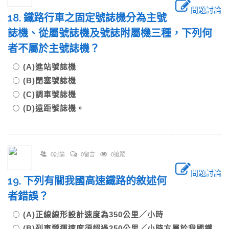
問題討論
18. 鐵路行車之固定號誌機分為主號
誌機、從屬號誌機及號誌附屬機三種，下列何
者不屬於主號誌機？
(A)進站號誌機
(B)閉塞號誌機
(C)調車號誌機
(D)遠距號誌機。
0討論
0留言
0追蹤
問題討論
19. 下列有關我國高速鐵路的敘述何
者錯誤？
(A)正線線形設計速度為350公里／小時
(B)列車營運速度須超過250公里／小時方屬於我國鐵