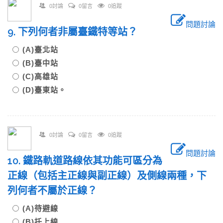
0討論
0留言
0追蹤
問題討論
9. 下列何者非屬臺鐵特等站？
(A)臺北站
(B)臺中站
(C)高雄站
(D)臺東站。
0討論
0留言
0追蹤
問題討論
10. 鐵路軌道路線依其功能可區分為
正線（包括主正線與副正線）及側線兩種，下
列何者不屬於正線？
(A)待避線
(B)托上線