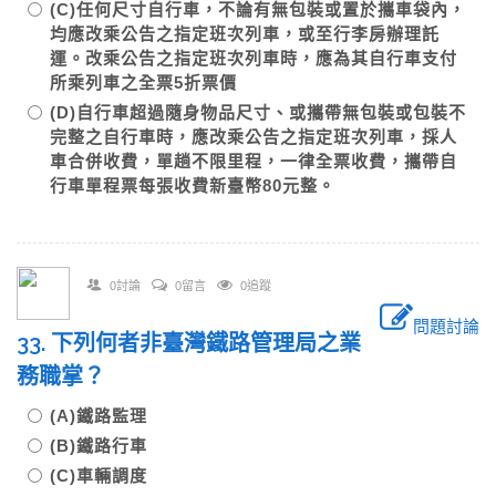
(C)任何尺寸自行車，不論有無包裝或置於攜車袋內，
均應改乘公告之指定班次列車，或至行李房辦理託
運。改乘公告之指定班次列車時，應為其自行車支付
所乘列車之全票5折票價
(D)自行車超過隨身物品尺寸、或攜帶無包裝或包裝不
完整之自行車時，應改乘公告之指定班次列車，採人
車合併收費，單趟不限里程，一律全票收費，攜帶自
行車單程票每張收費新臺幣80元整。
0討論
0留言
0追蹤
問題討論
33. 下列何者非臺灣鐵路管理局之業
務職掌？
(A)鐵路監理
(B)鐵路行車
(C)車輛調度