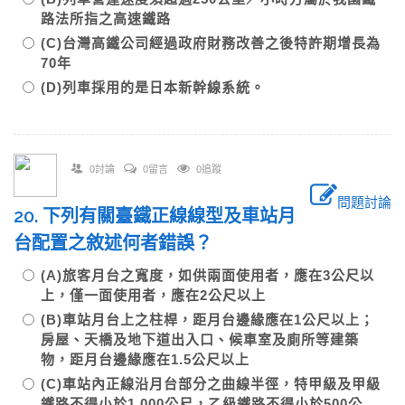
路法所指之高速鐵路
(C)台灣高鐵公司經過政府財務改善之後特許期增長為
70年
(D)列車採用的是日本新幹線系統。
0討論
0留言
0追蹤
問題討論
20. 下列有關臺鐵正線線型及車站月
台配置之敘述何者錯誤？
(A)旅客月台之寬度，如供兩面使用者，應在3公尺以
上，僅一面使用者，應在2公尺以上
(B)車站月台上之柱桿，距月台邊緣應在1公尺以上；
房屋、天橋及地下道出入口、候車室及廁所等建築
物，距月台邊緣應在1.5公尺以上
(C)車站內正線沿月台部分之曲線半徑，特甲級及甲級
鐵路不得小於1,000公尺，乙級鐵路不得小於500公