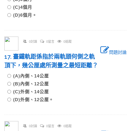
(C)4個月
(D)6個月。
0討論
0留言
0追蹤
問題討論
17. 臺鐵軌距係指於兩軌頭何側之軌
頂下，幾公厘處所測量之最短距離？
(A)內側、14公厘
(B)內側、12公厘
(C)外側、14公厘
(D)外側、12公厘。
0討論
0留言
0追蹤